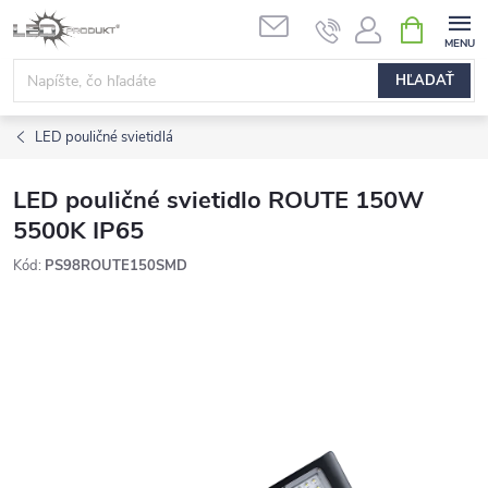
Prejsť
NÁKUPN
na
KOŠÍK
obsah
HĽADAŤ
LED pouličné svietidlá
LED pouličné svietidlo ROUTE 150W
5500K IP65
Kód:
PS98ROUTE150SMD