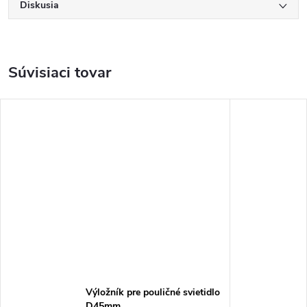
Diskusia
Súvisiaci tovar
Výložník pre pouličné svietidlo
D45mm