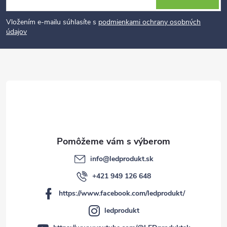
á
p
Vložením e-mailu súhlasíte s
podmienkami ochrany osobných
údajov
ä
t
i
e
info
@
ledprodukt.sk
+421 949 126 648
https://www.facebook.com/ledprodukt/
ledprodukt