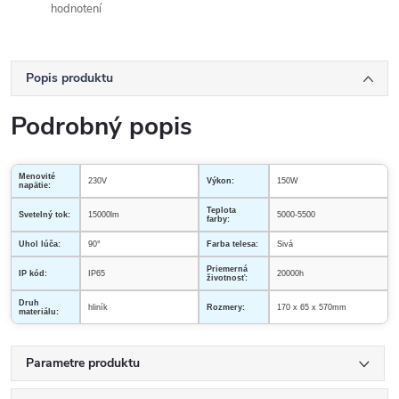
hodnotení
Popis produktu
Podrobný popis
Menovité
230V
Výkon:
150W
napätie:
Teplota
Svetelný tok:
15000lm
5000-5500
farby:
Uhol lúča:
90°
Farba telesa:
Sivá
Priemerná
IP kód:
IP65
20000h
životnosť:
Druh
hliník
Rozmery:
170 x 65 x 570mm
materiálu:
Parametre produktu