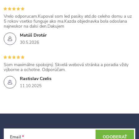
Vrelo odporucam.Kupoval som led pasiky atd.do celeho domu a uz
5 rokov vsetko funguje ako ma.Kazda objednavka bola odoslana
najneskor na dalsi den.Dakujem
Matúš Drotár
30.5.2026
Som maximálne spokojný. Skvelá webová stránka a poradia vždy
výborne a ochotne. Odporúčam.
Rastislav Czelis
11.10.2025
Z
Email
ODOBERAŤ