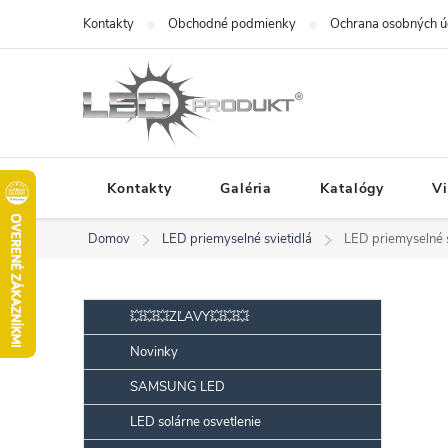
Prejsť
Kontakty
Obchodné podmienky
Ochrana osobných ú
na
obsah
Kontakty
Galéria
Katalógy
V
Domov
LED priemyselné svietidlá
LED priemyselné 
B
Preskočiť
💥💥💥ZĽAVY💥💥💥
kategórie
o
Novinky
č
SAMSUNG LED
n
ý
LED solárne osvetlenie