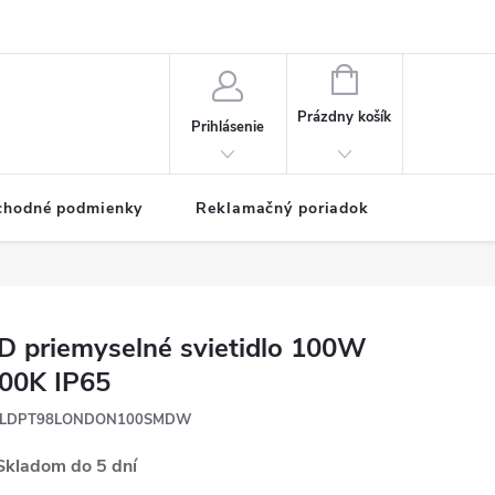
NÁKUPNÝ
KOŠÍK
Prázdny košík
Prihlásenie
chodné podmienky
Reklamačný poriadok
D priemyselné svietidlo 100W
00K IP65
LDPT98LONDON100SMDW
kladom do 5 dní