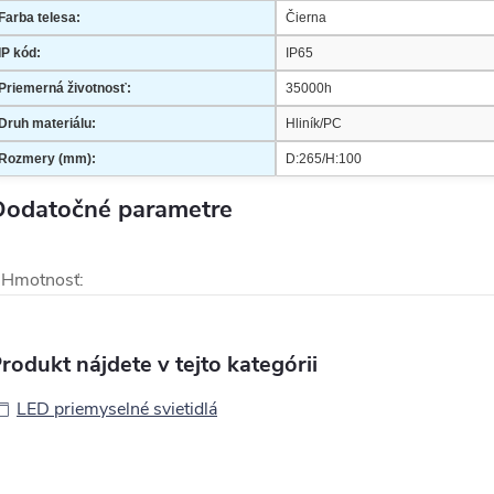
Farba telesa:
Čierna
IP kód:
IP65
Priemerná životnosť:
35000h
Druh materiálu:
Hliník/PC
Rozmery (mm):
D:265/H:100
Dodatočné parametre
Hmotnosť
:
rodukt nájdete v tejto kategórii
LED priemyselné svietidlá