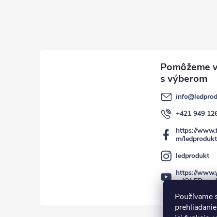
info
@
ledprod
+421 949 12
https://www.
m/ledprodukt
ledprodukt
https://www.
m/@LEDprod
Používame s
prehliadanie