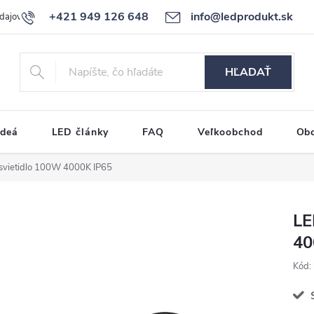
+421 949 126 648
info@ledprodukt.sk
dajov
Reklamačný poriadok
HĽADAŤ
ideá
LED články
FAQ
Veľkoobchod
Ob
svietidlo 100W 4000K IP65
LE
40
Kód:
S