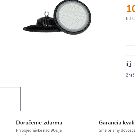
1
83 €
Jedn
cena
Znač
Doručenie zdarma
Garancia kvali
Pri objednávke nad 90€ je
Sme priamy dovozc