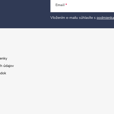
Email
Vložením e-mailu súhlasíte s
podmienka
enky
h údajov
adok