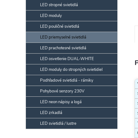
LED stropné svietidlá
LED moduly
LED pouličné svietidlá
LED priemyselné svietidlá
LED prachotesné svietidlá
LED osvetlenie DUAL-WHITE
LED moduly do stropných svietidiel
Podhľadové svietidlá - rámiky
Pohybové senzory 230V
LED neon nápisy a logá
LED zrkadlá
LED svietidlá / lustre