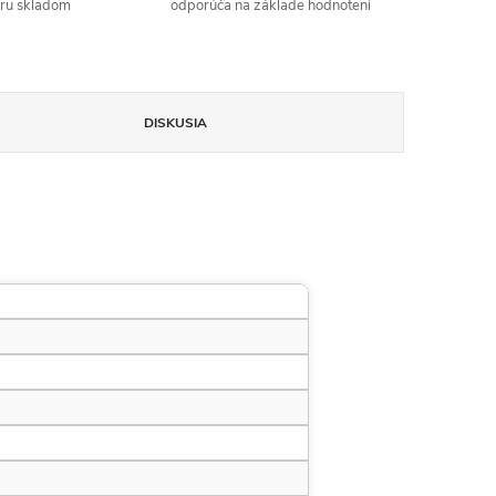
aru skladom
odporúča na základe hodnotení
DISKUSIA