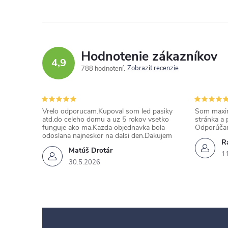
Hodnotenie zákazníkov
4,9
Zobraziť recenzie
788 hodnotení
Vrelo odporucam.Kupoval som led pasiky
Som maxim
atd.do celeho domu a uz 5 rokov vsetko
stránka a 
funguje ako ma.Kazda objednavka bola
Odporúča
odoslana najneskor na dalsi den.Dakujem
Ra
Matúš Drotár
1
30.5.2026