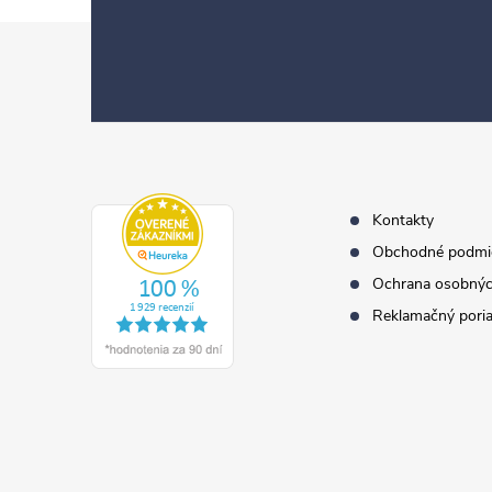
Z
á
p
ä
t
i
e
Kontakty
Obchodné podmi
Ochrana osobnýc
Reklamačný pori