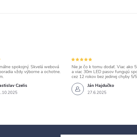
álne spokojný. Skvelá webová
Nie je čo k tomu dodať. Viac ako 50
poradia vždy výborne a ochotne.
a viac 30m LED pasov fungujú spo
m.
cez 12 rokov bez jedinej chyby 5/5
stislav Czelis
Ján Hajdučko
1.10.2025
27.6.2025