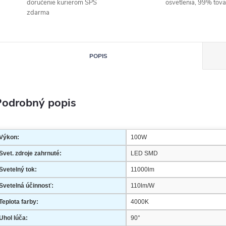
doručenie kurierom SPS
osvetlenia, 99% tov
zdarma
POPIS
Podrobný popis
Výkon:
100W
Svet. zdroje zahrnuté:
LED SMD
Svetelný tok:
11000lm
Svetelná účinnosť:
110lm/W
Teplota farby:
4000K
Uhol lúča:
90°