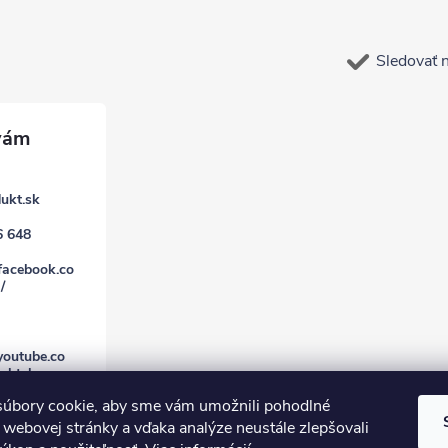
Sledovať 
ukt.sk
6 648
facebook.co
/
youtube.co
uktsk
úbory cookie, aby sme vám umožnili pohodlné
 webovej stránky a vďaka analýze neustále zlepšovali