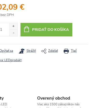
02,09 €
 bez DPH
otková
:
PRIDAŤ DO KOŠÍKA
Opýtať sa
Strážiť
Zdieľať
Tlač
ka:
LEDprodukt
ty
Overený obchod
a LED
Viac ako 1500 zákazníkov nás