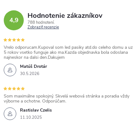
Hodnotenie zákazníkov
4,9
788 hodnotení
Zobraziť recenzie
Vrelo odporucam.Kupoval som led pasiky atd.do celeho domu a uz
5 rokov vsetko funguje ako ma.Kazda objednavka bola odoslana
najneskor na dalsi den.Dakujem
Matúš Drotár
30.5.2026
Som maximálne spokojný. Skvelá webová stránka a poradia vždy
výborne a ochotne. Odporúčam.
Rastislav Czelis
11.10.2025