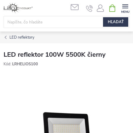
Prejsť
NÁKUPN
na
KOŠÍK
obsah
HĽADAŤ
LED reflektory
LED reflektor 100W 5500K čierny
Kód:
LRHELIOS100