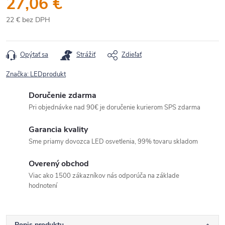
27,06 €
22 € bez DPH
Jednotková
cena:
Opýtať sa
Strážiť
Zdieľať
Značka:
LEDprodukt
Doručenie zdarma
Pri objednávke nad 90€ je doručenie kurierom SPS zdarma
Garancia kvality
Sme priamy dovozca LED osvetlenia, 99% tovaru skladom
Overený obchod
Viac ako 1500 zákazníkov nás odporúča na základe
hodnotení
Popis produktu