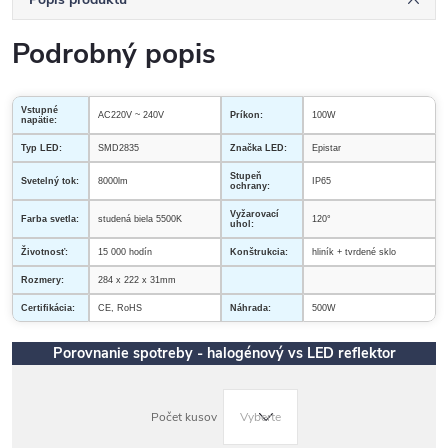
Podrobný popis
Vstupné
AC220V ~ 240V
Príkon:
100W
napätie:
Typ LED:
SMD2835
Značka LED:
Epistar
Stupeň
Svetelný tok:
8000lm
IP65
ochrany:
Vyžarovací
Farba svetla:
studená biela 5500K
120°
uhol:
Životnosť:
15 000 hodín
Konštrukcia:
hliník + tvrdené sklo
Rozmery:
284 x 222 x 31mm
Certifikácia:
CE, RoHS
Náhrada:
500W
Porovnanie spotreby - halogénový vs LED reflektor
Počet kusov