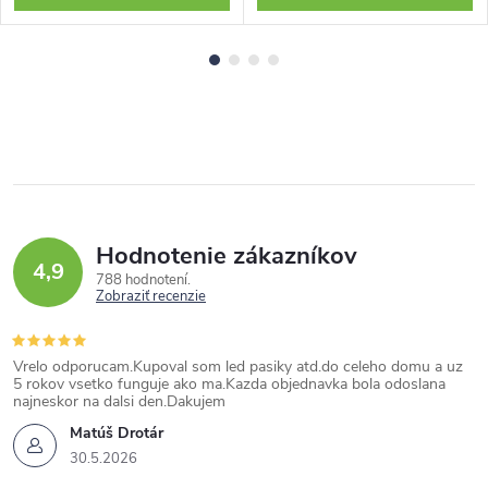
Hodnotenie zákazníkov
4,9
788 hodnotení
Zobraziť recenzie
Vrelo odporucam.Kupoval som led pasiky atd.do celeho domu a uz
5 rokov vsetko funguje ako ma.Kazda objednavka bola odoslana
najneskor na dalsi den.Dakujem
Matúš Drotár
30.5.2026