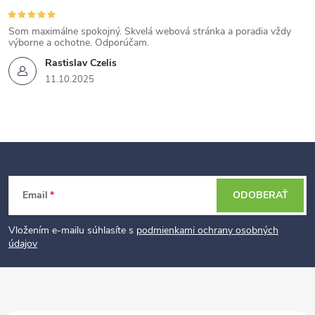
Som maximálne spokojný. Skvelá webová stránka a poradia vždy
výborne a ochotne. Odporúčam.
Rastislav Czelis
11.10.2025
Z
Email
ODOBERAŤ
á
p
Vložením e-mailu súhlasíte s
podmienkami ochrany osobných
údajov
ä
t
i
e