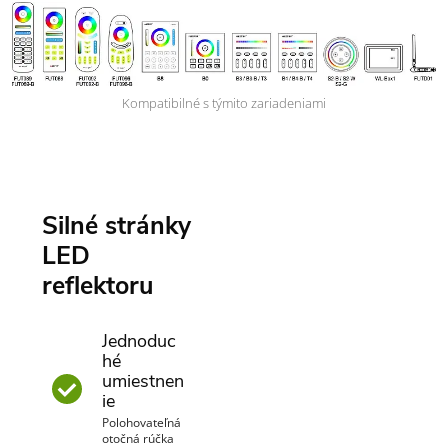
Kompatibilné s týmito zariadeniami
Silné stránky
LED
reflektoru
Jednoduc
hé
umiestnen
ie
Polohovateľná
otočná rúčka