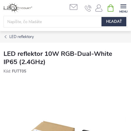
Prejsť
NÁKUPN
na
KOŠÍK
obsah
HĽADAŤ
LED reflektory
LED reflektor 10W RGB-Dual-White
IP65 (2.4GHz)
Kód:
FUTT05