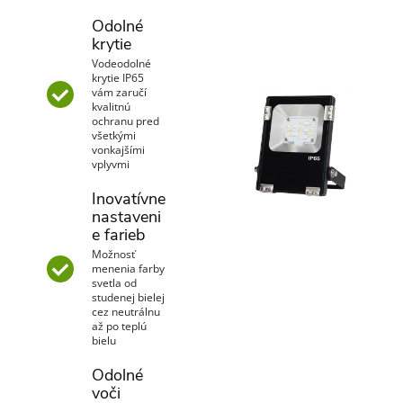
Odolné
krytie
Vodeodolné
krytie IP65
vám zaručí
kvalitnú
ochranu pred
všetkými
vonkajšími
vplyvmi
Inovatívne
nastaveni
e farieb
Možnosť
menenia farby
svetla od
studenej bielej
cez neutrálnu
až po teplú
bielu
Odolné
voči