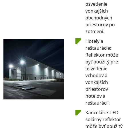
osvetlenie
vonkajších
obchodných
priestorov po
zotmení.
Hotely a
reštaurácie:
Reflektor môže
byť použitý pre
osvetlenie
vchodov a
vonkajších
priestorov
hotelov a
reštaurácií.
Kancelárie: LED
solárny reflektor
môže byť použitý