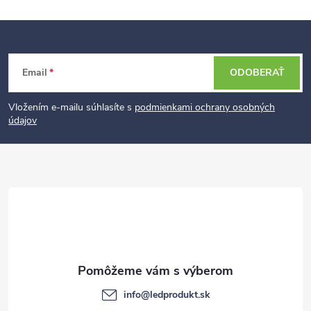
Z
Email
ODOBERAŤ
á
p
Vložením e-mailu súhlasíte s
podmienkami ochrany osobných
údajov
ä
t
i
e
info
@
ledprodukt.sk