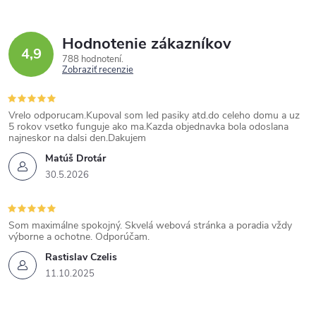
Hodnotenie zákazníkov
4,9
788 hodnotení
Zobraziť recenzie
Vrelo odporucam.Kupoval som led pasiky atd.do celeho domu a uz
5 rokov vsetko funguje ako ma.Kazda objednavka bola odoslana
najneskor na dalsi den.Dakujem
Matúš Drotár
30.5.2026
Som maximálne spokojný. Skvelá webová stránka a poradia vždy
výborne a ochotne. Odporúčam.
Rastislav Czelis
11.10.2025