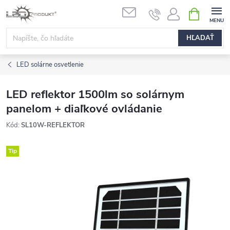
Prejsť
NÁKUPN
na
KOŠÍK
obsah
HĽADAŤ
LED solárne osvetlenie
LED reflektor 1500lm so solárnym
panelom + diaľkové ovládanie
Kód:
SL10W-REFLEKTOR
Tip