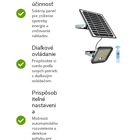
účinnosť
Solárny panel
pre zníženie
spotreby
energie a
znižovanie
nákladov.
Diaľkové
ovládanie
Prispôsobte si
svetlo podľa
svojich potrieb
s diaľkovým
ovládačom.
Prispôsob
iteľné
nastaveni
a
Možnosti
automatického
rozsvietenia a
detekcie
pohybu pre