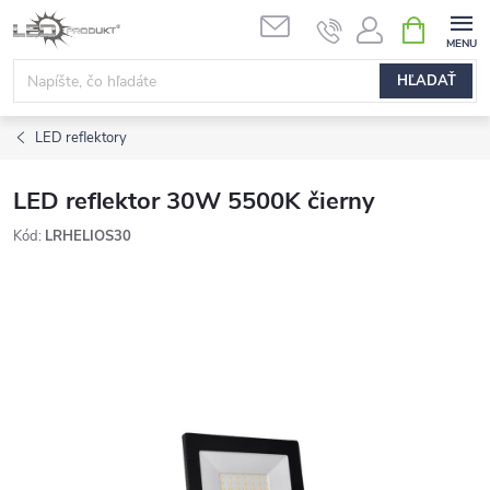
Prejsť
NÁKUPN
na
KOŠÍK
obsah
HĽADAŤ
LED reflektory
LED reflektor 30W 5500K čierny
Kód:
LRHELIOS30