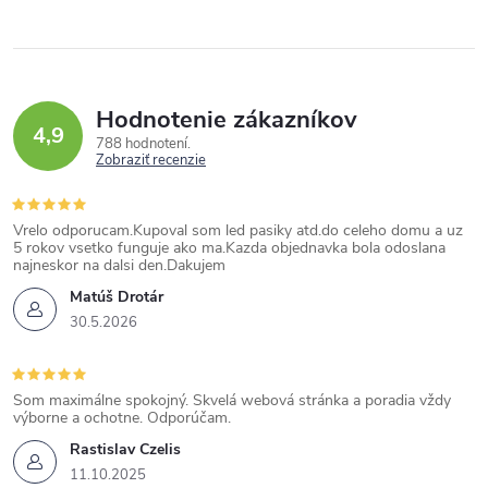
Hodnotenie zákazníkov
4,9
788 hodnotení
Zobraziť recenzie
Vrelo odporucam.Kupoval som led pasiky atd.do celeho domu a uz
5 rokov vsetko funguje ako ma.Kazda objednavka bola odoslana
najneskor na dalsi den.Dakujem
Matúš Drotár
30.5.2026
Som maximálne spokojný. Skvelá webová stránka a poradia vždy
výborne a ochotne. Odporúčam.
Rastislav Czelis
11.10.2025