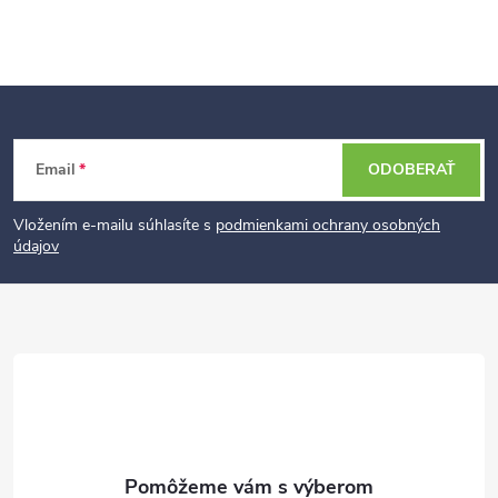
Z
Email
ODOBERAŤ
á
p
Vložením e-mailu súhlasíte s
podmienkami ochrany osobných
údajov
ä
t
i
e