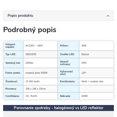
Popis produktu
Podrobný popis
Vstupné
AC220V ~ 240V
Príkon:
30W
napätie:
Typ LED:
SMD2835
Značka LED:
Epistar
Stupeň
Svetelný tok:
2400lm
IP65
ochrany:
Vyžarovací
Farba svetla:
studená biela 5500K
120°
uhol:
Životnosť:
15 000 hodín
Konštrukcia:
hliník + tvrdené sklo
Rozmery:
156 x 146 x 22mm
Certifikácia:
CE, RoHS
Náhrada:
200W
Porovnanie spotreby - halogénový vs LED reflektor