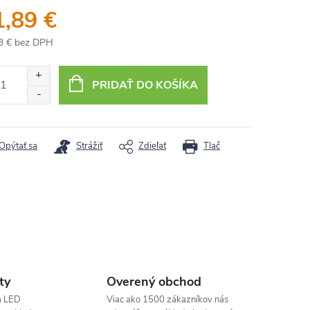
1,89 €
3 € bez DPH
otková
:
PRIDAŤ DO KOŠÍKA
Opýtať sa
Strážiť
Zdieľať
Tlač
ty
Overený obchod
a LED
Viac ako 1500 zákazníkov nás