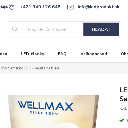
+421 949 126 648
info@ledprodukt.sk
dajov
Reklamačný poriadok
HĽADAŤ
ideá
LED články
FAQ
Veľkoobchod
Ob
8W Samsung LED - neutrálna biela
LE
Sa
Kód: