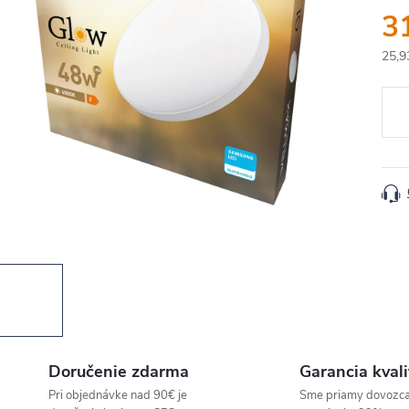
3
25,9
Jedn
cena
Doručenie zdarma
Garancia kvali
Pri objednávke nad 90€ je
Sme priamy dovozc