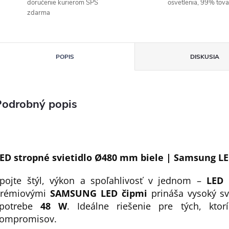
doručenie kurierom SPS
osvetlenia, 99% tov
zdarma
POPIS
DISKUSIA
Podrobný popis
ED stropné svietidlo Ø480 mm biele | Samsung LE
pojte štýl, výkon a spoľahlivosť v jednom –
LED 
rémiovými
SAMSUNG LED čipmi
prináša vysoký sv
spotrebe
48 W
. Ideálne riešenie pre tých, ktor
ompromisov.