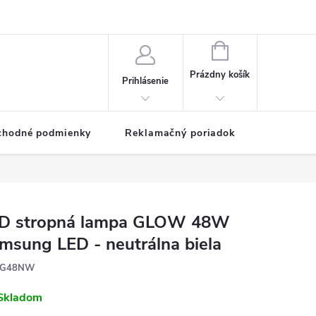
NÁKUPNÝ
KOŠÍK
Prázdny košík
Prihlásenie
chodné podmienky
Reklamačný poriadok
D stropná lampa GLOW 48W
msung LED - neutrálna biela
G48NW
Skladom