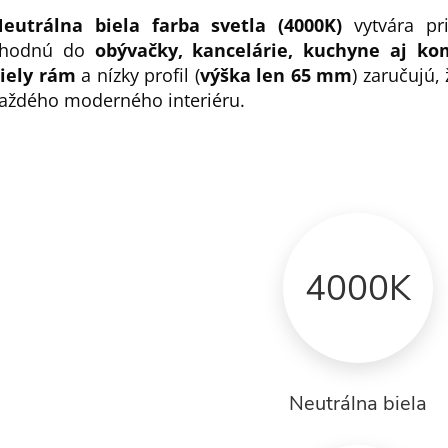
eutrálna biela farba svetla (4000K)
vytvára pr
vhodnú do
obývačky, kancelárie, kuchyne aj ko
iely rám
a nízky profil (
výška len 65 mm
) zaručujú,
aždého moderného interiéru.
4000K
Neutrálna biela