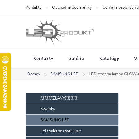
Prejsť
Kontakty
Obchodné podmienky
Ochrana osobných ú
na
obsah
Kontakty
Galéria
Katalógy
V
Domov
SAMSUNG LED
LED stropná lampa GLOW 4
B
Preskočiť
💥💥💥ZĽAVY💥💥💥
kategórie
o
Novinky
č
SAMSUNG LED
n
ý
LED solárne osvetlenie