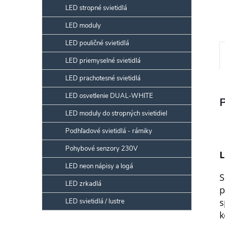
LED stropné svietidlá
LED moduly
LED pouličné svietidlá
LED priemyselné svietidlá
LED prachotesné svietidlá
LED osvetlenie DUAL-WHITE
LED moduly do stropných svietidiel
Podhľadové svietidlá - rámiky
Pohybové senzory 230V
L
LED neon nápisy a logá
S
LED zrkadlá
p
LED svietidlá / lustre
k