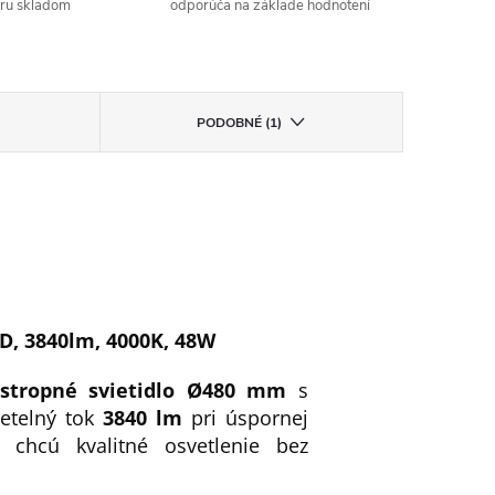
aru skladom
odporúča na základe hodnotení
PODOBNÉ (1)
D, 3840lm, 4000K, 48W
stropné svietidlo Ø480 mm
s
etelný tok
3840 lm
pri úspornej
í chcú kvalitné osvetlenie bez