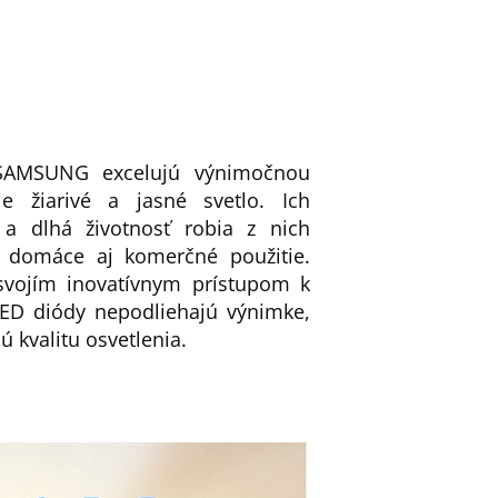
SAMSUNG excelujú výnimočnou
je žiarivé a jasné svetlo. Ich
 a dlhá životnosť robia z nich
e domáce aj komerčné použitie.
vojím inovatívnym prístupom k
LED diódy nepodliehajú výnimke,
ú kvalitu osvetlenia.