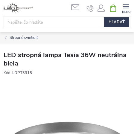
Prejsť
NÁKUPN
na
KOŠÍK
obsah
HĽADAŤ
Stropné svietidlá
LED stropná lampa Tesia 36W neutrálna
biela
Kód:
LDPT3315