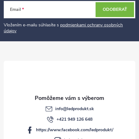
Z
Email
ODOBERAŤ
á
p
Vložením e-mailu súhlasíte s
podmienkami ochrany osobných
údajov
ä
t
i
e
info
@
ledprodukt.sk
+421 949 126 648
https://www.facebook.com/ledprodukt/