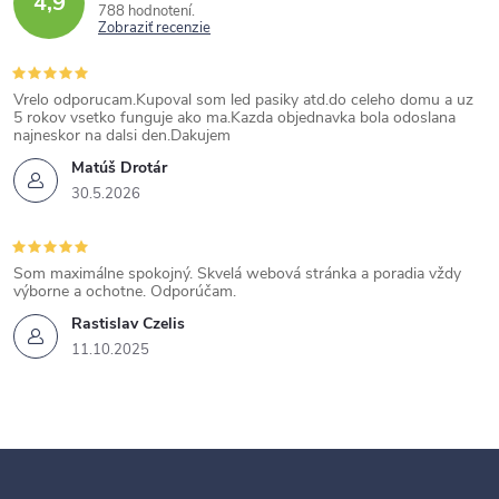
4,9
788 hodnotení
Zobraziť recenzie
Vrelo odporucam.Kupoval som led pasiky atd.do celeho domu a uz
5 rokov vsetko funguje ako ma.Kazda objednavka bola odoslana
najneskor na dalsi den.Dakujem
Matúš Drotár
30.5.2026
Som maximálne spokojný. Skvelá webová stránka a poradia vždy
výborne a ochotne. Odporúčam.
Rastislav Czelis
11.10.2025