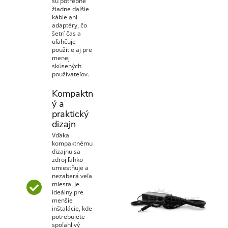
sú potrebné
žiadne ďalšie
káble ani
adaptéry, čo
šetrí čas a
uľahčuje
použitie aj pre
menej
skúsených
používateľov.
Kompaktn
ý a
praktický
dizajn
Vďaka
kompaktnému
dizajnu sa
zdroj ľahko
umiestňuje a
nezaberá veľa
miesta. Je
ideálny pre
menšie
inštalácie, kde
potrebujete
spoľahlivý