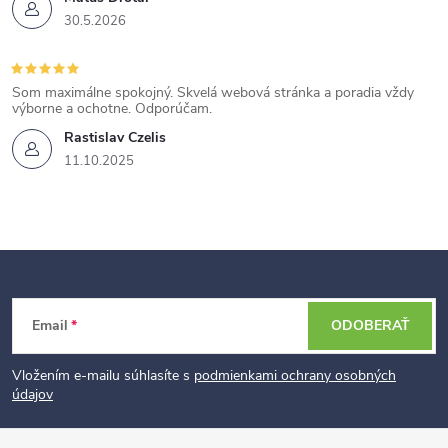
30.5.2026
Som maximálne spokojný. Skvelá webová stránka a poradia vždy
výborne a ochotne. Odporúčam.
Rastislav Czelis
11.10.2025
Z
Email
ODOBERAŤ
á
p
Vložením e-mailu súhlasíte s
podmienkami ochrany osobných
údajov
ä
t