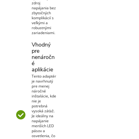
zdroj
napájania bez
zbytočných
komplikácií s
veľkými a
robustnými
zariadeniami.
Vhodný
pre
nenáročn
é
aplikácie
Tento adaptér
je navrhnutý
pre menej
náročné
inštalácie, kde
nie je
potrebná
vysoká záťaž.
Je ideálny na
napájanie
menších LED
pásov a
osvetlenia, čo