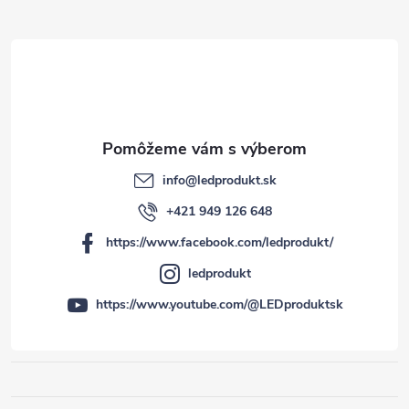
i
e
info
@
ledprodukt.sk
+421 949 126 648
https://www.facebook.com/ledprodukt/
ledprodukt
https://www.youtube.com/@LEDproduktsk