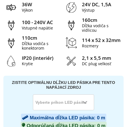
36W
24V DC, 1,5A
Výkon
Výstup
160cm
100 - 240V AC
Dĺžka vodiča s
Vstupné napätie
vidlicou
110cm
114 x 52 x 32mm
Dĺžka vodiča s
Rozmery
konektorom
IP20 (interiér)
2,1 x 5,5 mm
Krytie
DC plug velkosť
ZISTITE OPTIMÁLNU DĹŽKU LED PÁSIKA PRE TENTO
NAPÁJACÍ ZDROJ
Maximálna dĺžka LED pásika:
0
m
Odporúčaná dĺžka LED pásika:
0
m