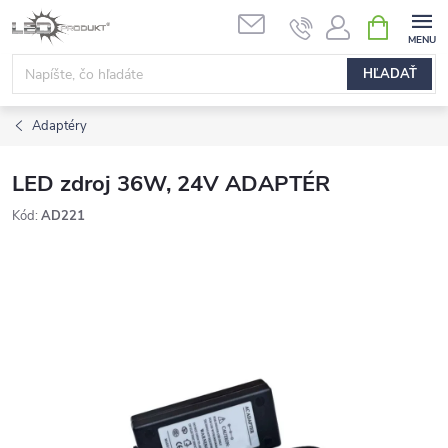
Prejsť
NÁKUPN
na
KOŠÍK
obsah
HĽADAŤ
Adaptéry
LED zdroj 36W, 24V ADAPTÉR
Kód:
AD221