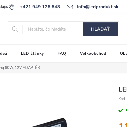
+421 949 126 648
info@ledprodukt.sk
dajov
Reklamačný poriadok
HĽADAŤ
ideá
LED články
FAQ
Veľkoobchod
Ob
roj 60W, 12V ADAPTÉR
LE
Kód:
1