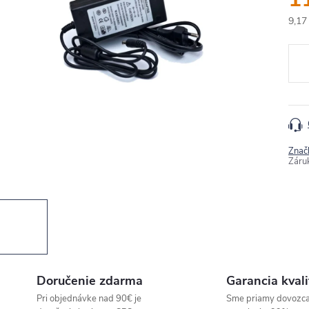
9,17
Jedn
cena
Znač
Záru
Doručenie zdarma
Garancia kvali
Pri objednávke nad 90€ je
Sme priamy dovozc