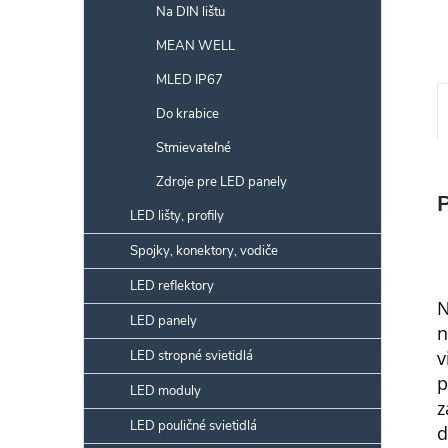
Na DIN lištu
MEAN WELL
MLED IP67
Do krabice
Stmievateľné
Zdroje pre LED panely
LED lišty, profily
Spojky, konektory, vodiče
LED reflektory
N
LED panely
n
v
LED stropné svietidlá
p
LED moduly
z
LED pouličné svietidlá
d