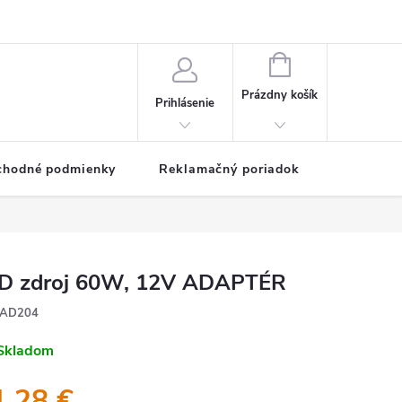
NÁKUPNÝ
KOŠÍK
Prázdny košík
Prihlásenie
chodné podmienky
Reklamačný poriadok
D zdroj 60W, 12V ADAPTÉR
AD204
Skladom
1,28 €