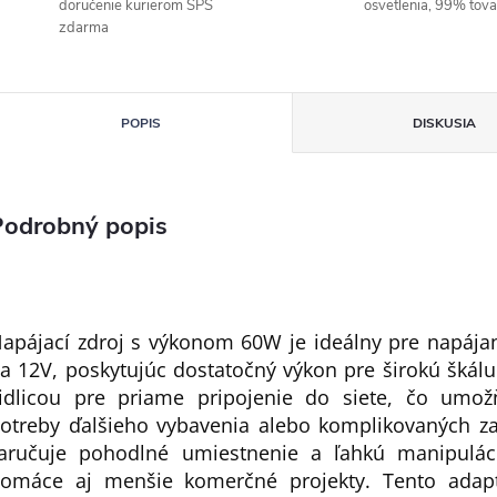
doručenie kurierom SPS
osvetlenia, 99% tov
zdarma
POPIS
DISKUSIA
Podrobný popis
apájací zdroj s výkonom 60W je ideálny pre napájan
a 12V, poskytujúc dostatočný výkon pre širokú škálu 
idlicou pre priame pripojenie do siete, čo umož
otreby ďalšieho vybavenia alebo komplikovaných za
aručuje pohodlné umiestnenie a ľahkú manipulá
omáce aj menšie komerčné projekty. Tento adapté