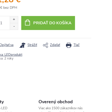
 € bez DPH
otková
:
PRIDAŤ DO KOŠÍKA
Opýtať sa
Strážiť
Zdieľať
Tlač
ka:
LEDprodukt
ka
:
2 roky
ty
Overený obchod
a LED
Viac ako 1500 zákazníkov nás