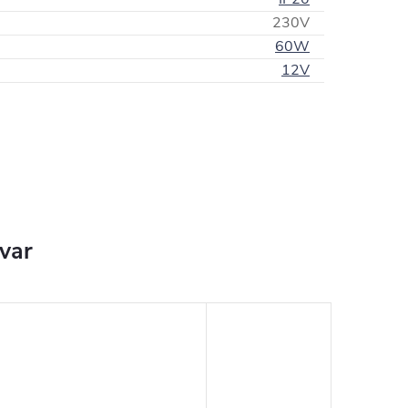
230V
60W
12V
ovar