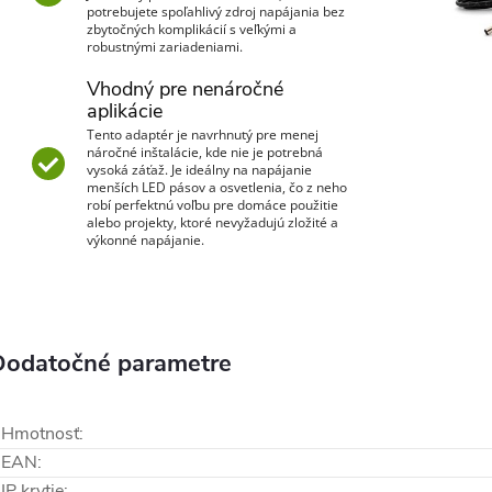
potrebujete spoľahlivý zdroj napájania bez
zbytočných komplikácií s veľkými a
robustnými zariadeniami.
Vhodný pre nenáročné
aplikácie
Tento adaptér je navrhnutý pre menej
náročné inštalácie, kde nie je potrebná
vysoká záťaž. Je ideálny na napájanie
menších LED pásov a osvetlenia, čo z neho
robí perfektnú voľbu pre domáce použitie
alebo projekty, ktoré nevyžadujú zložité a
výkonné napájanie.
Dodatočné parametre
Hmotnosť
:
EAN
:
IP krytie
: