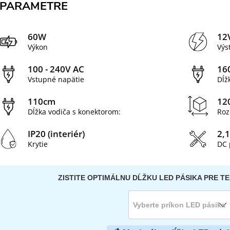
PARAMETRE
60W
12
Výkon
Výs
100 - 240V AC
16
Vstupné napätie
Dĺž
110cm
12
Dĺžka vodiča s konektorom:
Roz
IP20 (interiér)
2,
Krytie
DC 
ZISTITE OPTIMÁLNU DĹŽKU LED PÁSIKA PRE T