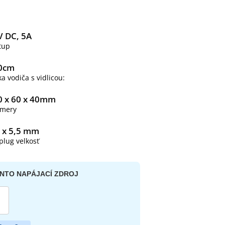
V DC, 5A
tup
0cm
ka vodiča s vidlicou:
0 x 60 x 40mm
mery
1 x 5,5 mm
plug velkosť
ENTO NAPÁJACÍ ZDROJ