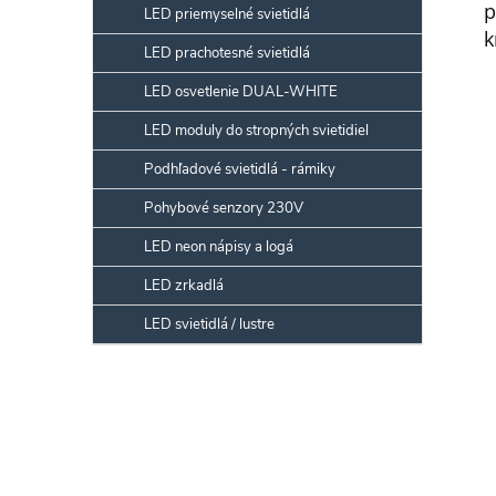
p
LED priemyselné svietidlá
k
LED prachotesné svietidlá
LED osvetlenie DUAL-WHITE
LED moduly do stropných svietidiel
Podhľadové svietidlá - rámiky
Pohybové senzory 230V
LED neon nápisy a logá
LED zrkadlá
LED svietidlá / lustre