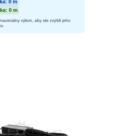
ika:
0
m
ika:
0
m
aximálny výkon, aby ste zvýšili jeho
tu.