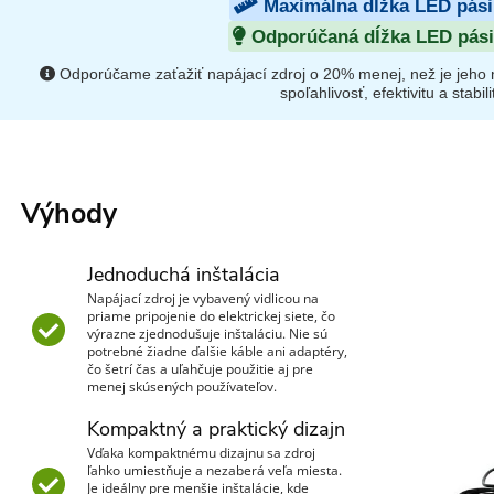
Maximálna dĺžka LED pás
Odporúčaná dĺžka LED pás
Odporúčame zaťažiť napájací zdroj o 20% menej, než je jeho m
spoľahlivosť, efektivitu a stabili
Výhody
Jednoduchá inštalácia
Napájací zdroj je vybavený vidlicou na
priame pripojenie do elektrickej siete, čo
výrazne zjednodušuje inštaláciu. Nie sú
potrebné žiadne ďalšie káble ani adaptéry,
čo šetrí čas a uľahčuje použitie aj pre
menej skúsených používateľov.
Kompaktný a praktický dizajn
Vďaka kompaktnému dizajnu sa zdroj
ľahko umiestňuje a nezaberá veľa miesta.
Je ideálny pre menšie inštalácie, kde