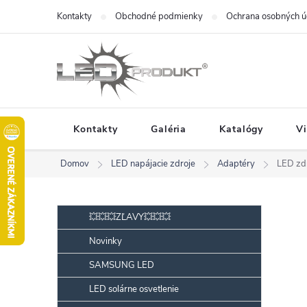
Prejsť
Kontakty
Obchodné podmienky
Ochrana osobných ú
na
obsah
Kontakty
Galéria
Katalógy
V
Domov
LED napájacie zdroje
Adaptéry
LED zd
B
Preskočiť
💥💥💥ZĽAVY💥💥💥
kategórie
o
Novinky
č
SAMSUNG LED
n
ý
LED solárne osvetlenie