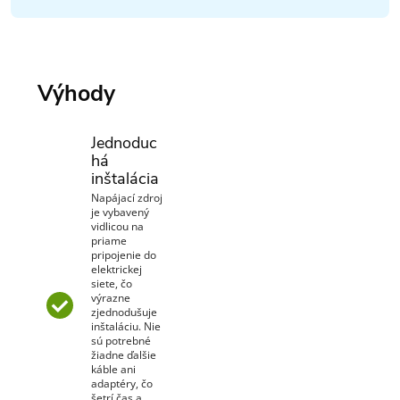
Výhody
Jednoduc
há
inštalácia
Napájací zdroj
je vybavený
vidlicou na
priame
pripojenie do
elektrickej
siete, čo
výrazne
zjednodušuje
inštaláciu. Nie
sú potrebné
žiadne ďalšie
káble ani
adaptéry, čo
šetrí čas a