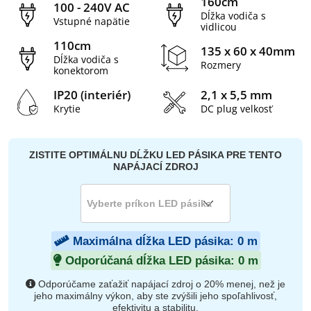
160cm
100 - 240V AC
Dĺžka vodiča s
Vstupné napätie
vidlicou
110cm
135 x 60 x 40mm
Dĺžka vodiča s
Rozmery
konektorom
IP20 (interiér)
2,1 x 5,5 mm
Krytie
DC plug velkosť
ZISTITE OPTIMÁLNU DĹŽKU LED PÁSIKA PRE TENTO
NAPÁJACÍ ZDROJ
Maximálna dĺžka LED pásika:
0
m
Odporúčaná dĺžka LED pásika:
0
m
Odporúčame zaťažiť napájací zdroj o 20% menej, než je
jeho maximálny výkon, aby ste zvýšili jeho spoľahlivosť,
efektivitu a stabilitu.