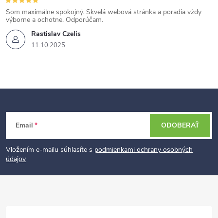
Som maximálne spokojný. Skvelá webová stránka a poradia vždy
výborne a ochotne. Odporúčam.
Rastislav Czelis
11.10.2025
Z
Email
ODOBERAŤ
á
p
Vložením e-mailu súhlasíte s
podmienkami ochrany osobných
údajov
ä
t
i
e