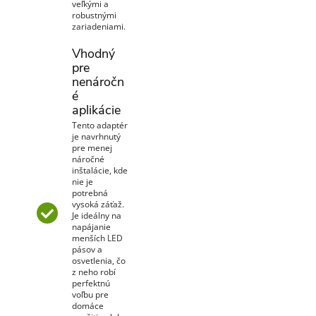
veľkými a
robustnými
zariadeniami.
Vhodný
pre
nenáročn
é
aplikácie
Tento adaptér
je navrhnutý
pre menej
náročné
inštalácie, kde
nie je
potrebná
vysoká záťaž.
Je ideálny na
napájanie
menších LED
pásov a
osvetlenia, čo
z neho robí
perfektnú
voľbu pre
domáce