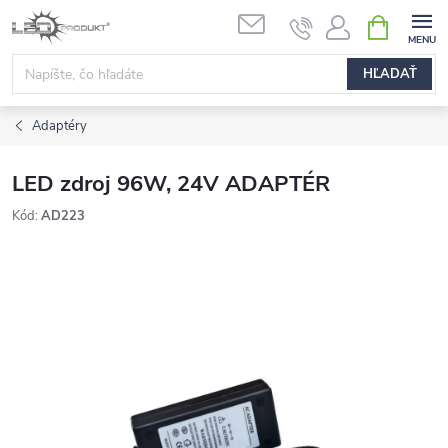
Prejsť
NÁKUPN
na
KOŠÍK
obsah
HĽADAŤ
Adaptéry
LED zdroj 96W, 24V ADAPTÉR
Kód:
AD223