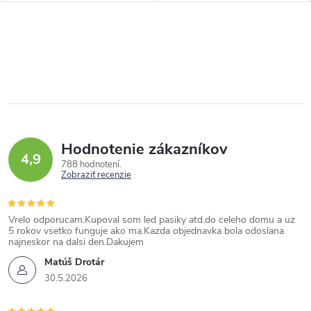
Hodnotenie zákazníkov
4,9
788 hodnotení
Zobraziť recenzie
Vrelo odporucam.Kupoval som led pasiky atd.do celeho domu a uz
5 rokov vsetko funguje ako ma.Kazda objednavka bola odoslana
najneskor na dalsi den.Dakujem
Matúš Drotár
30.5.2026