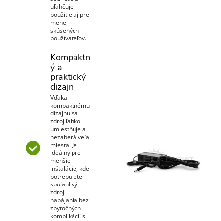
uľahčuje
použitie aj pre
menej
skúsených
používateľov.
Kompaktn
ý a
praktický
dizajn
Vďaka
kompaktnému
dizajnu sa
zdroj ľahko
umiestňuje a
nezaberá veľa
miesta. Je
ideálny pre
menšie
inštalácie, kde
potrebujete
spoľahlivý
zdroj
napájania bez
zbytočných
komplikácií s