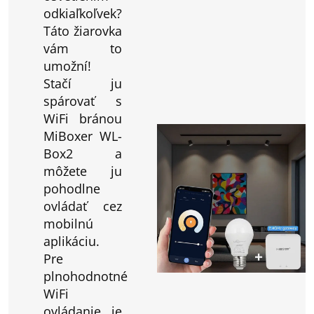
odkiaľkoľvek?
Táto žiarovka
vám to
umožní!
Stačí ju
spárovať s
WiFi bránou
MiBoxer WL-
Box2 a
môžete ju
pohodlne
ovládať cez
mobilnú
aplikáciu.
Pre
plnohodnotné
WiFi
ovládanie je