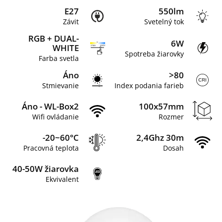
E27
550lm
Závit
Svetelný tok
RGB + DUAL-
6W
WHITE
Spotreba žiarovky
Farba svetla
Áno
>80
Stmievanie
Index podania farieb
Áno - WL-Box2
100x57mm
Wifi ovládanie
Rozmer
-20~60°C
2,4Ghz 30m
Pracovná teplota
Dosah
40-50W žiarovka
Ekvivalent