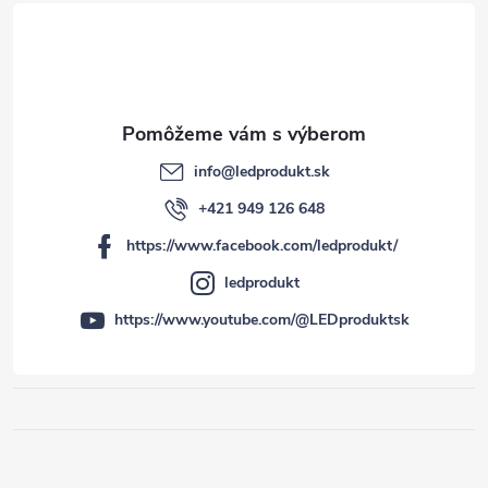
e
info
@
ledprodukt.sk
+421 949 126 648
https://www.facebook.com/ledprodukt/
ledprodukt
https://www.youtube.com/@LEDproduktsk