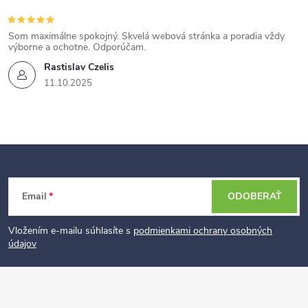
Som maximálne spokojný. Skvelá webová stránka a poradia vždy
výborne a ochotne. Odporúčam.
Rastislav Czelis
11.10.2025
Z
Email
ODOBERAŤ
á
p
Vložením e-mailu súhlasíte s
podmienkami ochrany osobných
údajov
ä
t
i