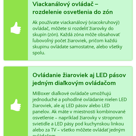
Viackanálový ovládač –
rozdelenie osvetlenia do zón
Ak používate viackanálový (viacokruhový)
ovládač, môžete si rozdeliť žiarovky do
skupín (zón). Každá zóna môže obsahovať
ľubovoľný počet žiaroviek, pričom každú
skupinu ovládate samostatne, alebo všetky
spolu.
Ovládanie žiaroviek aj LED pásov
jedným diaľkovým ovládačom
MiBoxer diaľkové ovládače umožňujú
jednoduché a pohodlné ovládanie nielen LED
žiaroviek, ale aj LED pásov alebo LED
panelov. Ak máte v miestnosti kombinované
osvetlenie – napríklad žiarovky v stropnom
svietidle a LED pásy pod kuchynskou linkou
alebo za TV – všetko môžete ovládať jedným
ovládačom.