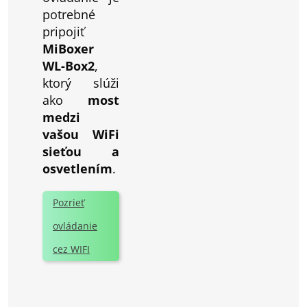
potrebné
pripojiť
MiBoxer
WL-Box2
,
ktorý slúži
ako
most
medzi
vašou WiFi
sieťou a
osvetlením
.
Pozrieť
ovládanie
cez WIFI