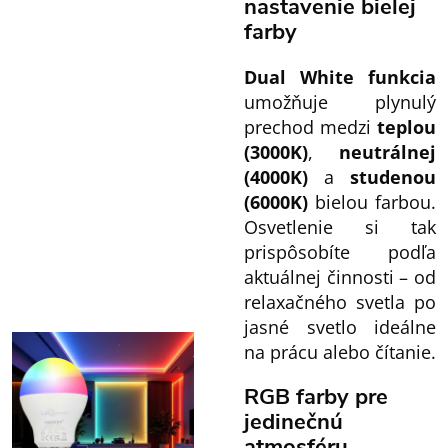
nastavenie bielej
farby
Dual White funkcia
umožňuje plynulý
prechod medzi
teplou
(3000K)
,
neutrálnej
(4000K)
a
studenou
(6000K)
bielou farbou.
Osvetlenie si tak
prispôsobíte podľa
aktuálnej činnosti – od
relaxačného svetla po
jasné svetlo ideálne
na prácu alebo čítanie.
RGB farby pre
jedinečnú
atmosféru