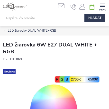
Prejsť
NÁKUPN
na
KOŠÍK
obsah
HĽADAŤ
LED žiarovky DUAL-WHITE+RGB
LED žiarovka 6W E27 DUAL WHITE +
RGB
Kód:
FUT069
Novinka