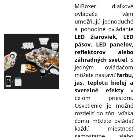
MiBoxer diaľkové
ovládače vám
umožňujú jednoduché
a pohodlné ovládanie
LED žiaroviek, LED
pásov, LED panelov,
reflektorov alebo
záhradných svetiel
. S
jedným ovládačom
môžete nastaviť
farbu,
jas, teplotu bielej a
svetelné efekty
v
celom priestore.
Osvetlenie je možné
rozdeliť do zón, vďaka
čomu môžete ovládať
každú miestnosť
samostatne alebo