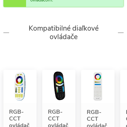
Kompatibilné diaľkové
ovládače
RGB-
RGB-
RGB-
CCT
CCT
CCT
ovládač
ovládač
ovládač