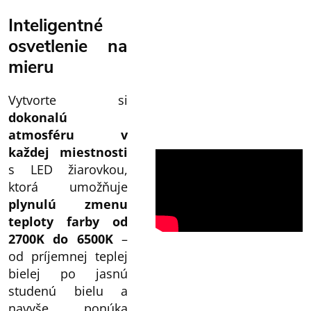
Inteligentné
osvetlenie na
mieru
Vytvorte si
dokonalú
atmosféru v
každej miestnosti
s LED žiarovkou,
ktorá umožňuje
plynulú zmenu
teploty farby od
2700K do 6500K
–
od príjemnej teplej
bielej po jasnú
studenú bielu a
navyše ponúka