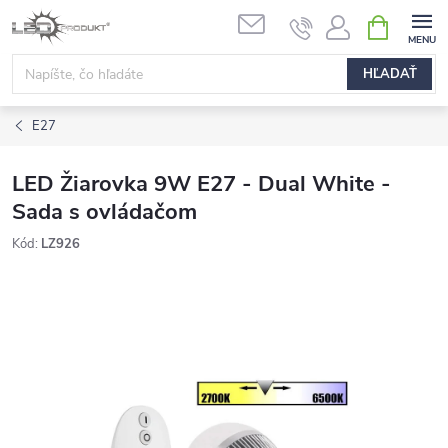
Prejsť
NÁKUPN
na
KOŠÍK
obsah
HĽADAŤ
E27
LED Žiarovka 9W E27 - Dual White -
Sada s ovládačom
Kód:
LZ926