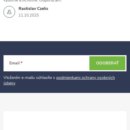
výborne a ochotne. Odporúčam.
Rastislav Czelis
11.10.2025
Z
Email
ODOBERAŤ
á
p
Vložením e-mailu súhlasíte s
podmienkami ochrany osobných
údajov
ä
t
i
e