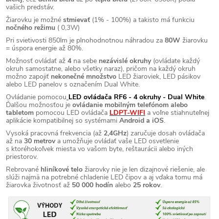
vašich predstáv.
Žiarovku je možné
s
tmievať
(1% - 100%) a takisto má funkciu
nočného režimu
( 0,3W)
Pri svietivosti 850lm je plnohodnotnou náhradou za
80W
žiarovku
= úspora energie až 80%.
Možnosť ovládať až
4
na sebe
nezávislé okruhy
(ovládate každý
okruh samostatne, alebo všetky naraz), pričom na každý okruh
možno zapojiť
nekonečné množstvo
LED žiaroviek, LED pásikov
alebo LED panelov s označením Dual White.
Ovládanie pomocou
LED ovládača
RF6 - 4 okruhy - Dual White
.
Ďalšou možnosťou je
ovládanie mobilným telefónom alebo
tabletom
pomocou LED ovládača
LDPT-WIFI
a voľne stiahnuteľnej
aplikácie kompatibilnej so systémami
Android a iOS
.
Vysoká pracovná frekvencia (až
2,4GHz
) zaručuje dosah ovládača
až na
30 metrov
a umožňuje ovládať vaše LED osvetlenie
s ktoréhokoľvek miesta vo vašom byte, reštaurácii alebo iných
priestorov.
Rebrované
hliníkové telo
žiarovky nie je len dizajnové riešenie, ale
slúži najmä na potrebné chladenie LED čipov a aj vďaka tomu má
žiarovka životnosť až
50 000 hodín
alebo
25 rokov
.