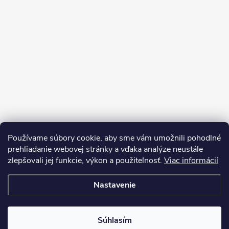
Používame súbory cookie, aby sme vám umožnili pohodlné
prehliadanie webovej stránky a vďaka analýze neustále
zlepšovali jej funkcie, výkon a použiteľnosť.
Viac informácií
Sledovať na Instagrame
Nastavenie
Copyright 2026
LEDprodukt.sk
. Všetky práva vyhradené.
Súhlasím