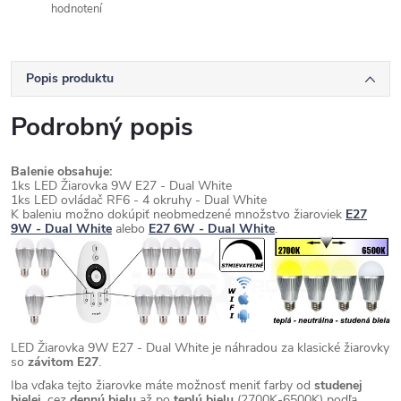
hodnotení
Popis produktu
Podrobný popis
Balenie obsahuje:
1ks LED Žiarovka 9W E27 - Dual White
1ks LED ovládač RF6 - 4 okruhy - Dual White
K baleniu možno dokúpiť neobmedzené množstvo žiaroviek
E27
9W - Dual White
alebo
E27 6W - Dual White
.
LED Žiarovka 9W E27 - Dual White je náhradou za klasické žiarovky
so
závitom E27
.
Iba vďaka tejto žiarovke máte možnosť meniť farby od
studenej
bielej
, cez
dennú bielu
až po
teplú bielu
(2700K-6500K) podľa