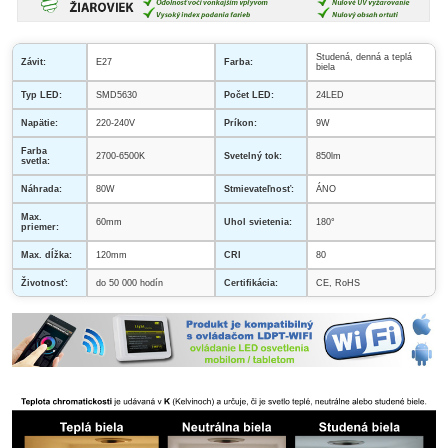
Studená, denná a teplá
Závit:
E27
Farba:
biela
Typ LED:
SMD5630
Počet LED:
24LED
Napätie:
220-240V
Príkon:
9W
Farba
2700-6500K
Svetelný tok:
850lm
svetla:
Náhrada:
80W
Stmievateľnosť:
ÁNO
Max.
60mm
Uhol svietenia:
180°
priemer:
Max. dĺžka:
120mm
CRI
80
Životnosť:
do 50 000 hodín
Certifikácia:
CE, RoHS