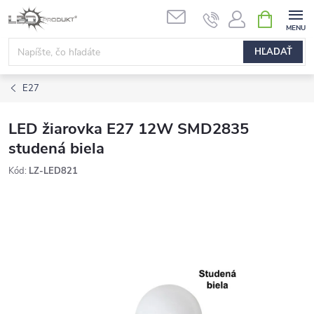
Prejsť
NÁKUPN
na
KOŠÍK
obsah
HĽADAŤ
E27
LED žiarovka E27 12W SMD2835
studená biela
Kód:
LZ-LED821