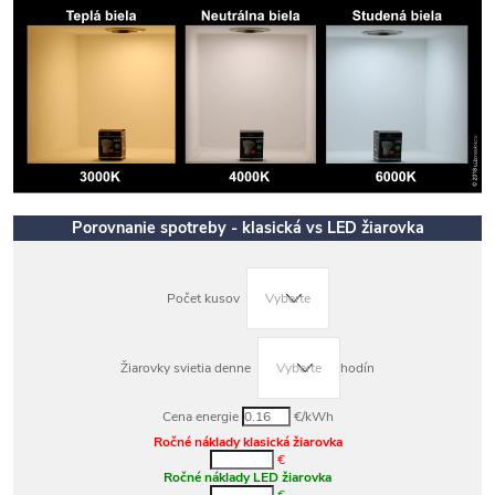
Porovnanie spotreby - klasická vs LED žiarovka
Počet kusov
Žiarovky svietia denne
hodín
Cena energie
€/kWh
Ročné náklady klasická žiarovka
€
Ročné náklady LED žiarovka