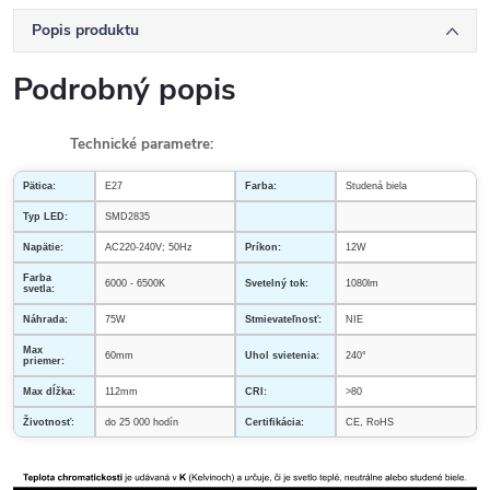
Popis produktu
Podrobný popis
Technické parametre:
Pätica:
E27
Farba:
Studená biela
Typ LED:
SMD2835
Napätie:
AC220-240V; 50Hz
Príkon:
12W
Farba
6000 - 6500K
Svetelný tok:
1080lm
svetla:
Náhrada:
75W
Stmievateľnosť:
NIE
Max
60mm
Uhol svietenia:
240°
priemer:
Max dĺžka:
112mm
CRI:
>80
Životnosť:
do 25 000 hodín
Certifikácia:
CE, RoHS