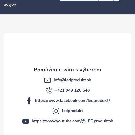
údajov
ä
t
i
e
info
@
ledprodukt.sk
+421 949 126 648
https://www.facebook.com/ledprodukt/
ledprodukt
https://www.youtube.com/@LEDproduktsk