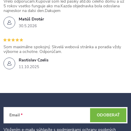
Vrelo odporucam.Kupoval som led pasiky atd.do celeho domu a uz
5 rokov vsetko funguje ako ma.Kazda objednavka bola odoslana
najneskor na dalsi den.Dakujem
Matúš Drotár
30.5.2026
Som maximálne spokojný. Skvelá webová stránka a poradia vždy
výborne a ochotne. Odporúčam.
Rastislav Czelis
11.10.2025
Z
Email
ODOBERAŤ
á
p
Vložením e-mailu súhlasíte s
podmienkami ochrany osobných