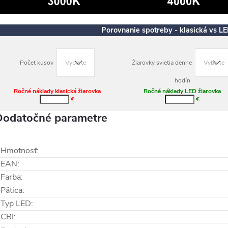
Porovnanie spotreby - klasická vs L
Počet kusov
Žiarovky svietia denne
hodín
Ročné náklady klasická žiarovka
Ročné náklady LED žiarovka
€
€
Dodatočné parametre
Hmotnosť
:
EAN
:
Farba
:
Pätica
:
Typ LED
:
CRI
: