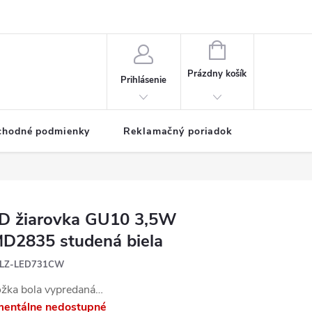
NÁKUPNÝ
KOŠÍK
Prázdny košík
Prihlásenie
chodné podmienky
Reklamačný poriadok
D žiarovka GU10 3,5W
D2835 studená biela
LZ-LED731CW
ožka bola vypredaná…
entálne nedostupné