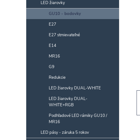
p
LED žiarovky
a
GU10 - bodovky
n
E27
e
l
E27 stmievateľné
E14
MR16
G9
Redukcie
LED žiarovky DUAL-WHITE
LED žiarovky DUAL-
WHITE+RGB
Podhľadové LED rámiky GU10 /
MR16
LED pásy - záruka 5 rokov