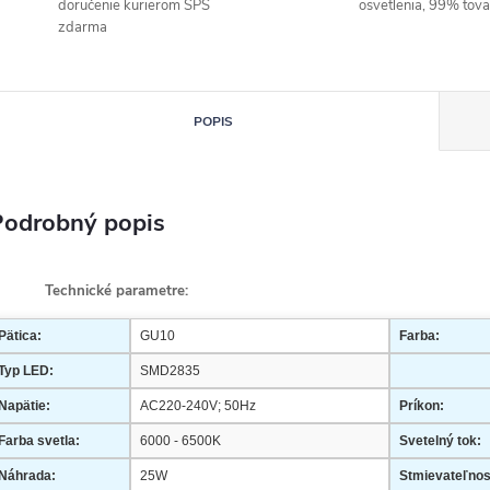
doručenie kurierom SPS
osvetlenia, 99% tov
zdarma
POPIS
Podrobný popis
echnické parametre:
Pätica:
GU10
Farba:
Typ LED:
SMD2835
Napätie:
AC220-240V; 50Hz
Príkon:
Farba svetla:
6000 - 6500K
Svetelný tok:
Náhrada:
25W
Stmievateľnos