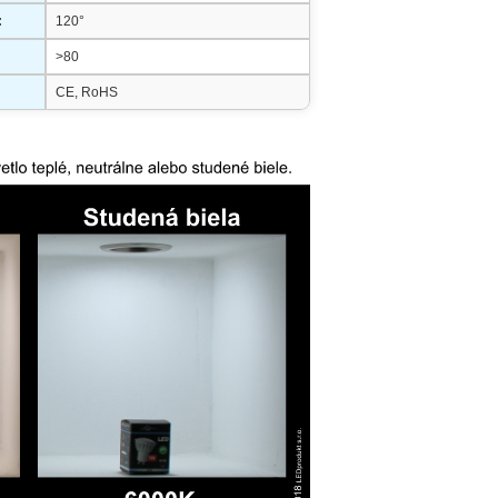
:
120°
>80
CE, RoHS