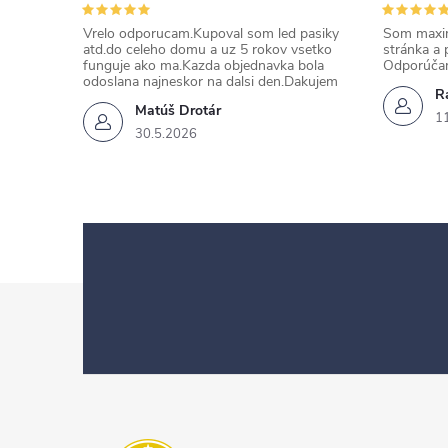
Vrelo odporucam.Kupoval som led pasiky
Som maxim
atd.do celeho domu a uz 5 rokov vsetko
stránka a 
funguje ako ma.Kazda objednavka bola
Odporúča
odoslana najneskor na dalsi den.Dakujem
Ra
Matúš Drotár
1
30.5.2026
Z
á
p
ä
t
i