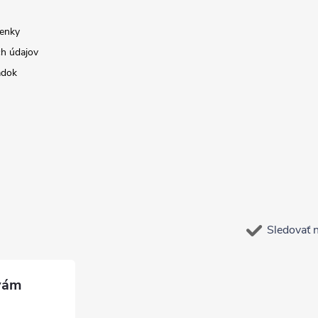
enky
h údajov
adok
Sledovať 