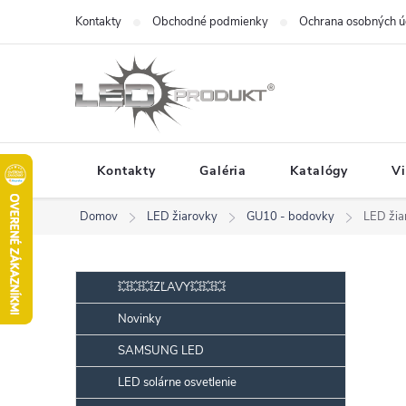
Prejsť
Kontakty
Obchodné podmienky
Ochrana osobných ú
na
obsah
Kontakty
Galéria
Katalógy
V
Domov
LED žiarovky
GU10 - bodovky
LED žia
B
Preskočiť
💥💥💥ZĽAVY💥💥💥
kategórie
o
Novinky
č
SAMSUNG LED
n
ý
LED solárne osvetlenie