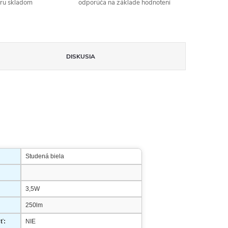
aru skladom
odporúča na základe hodnotení
DISKUSIA
Studená biela
3,5W
250lm
ť:
NIE