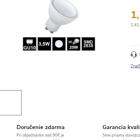
1
1,41
Jedn
cena
Znač
Doručenie zdarma
Garancia kvali
Pri objednávke nad 90€ je
Sme priamy dovozc