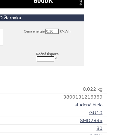
ED žiarovka
Cena energie
€/kWh
Ročná úspora
€
0.022 kg
3800131215369
studená biela
GU10
SMD2835
80