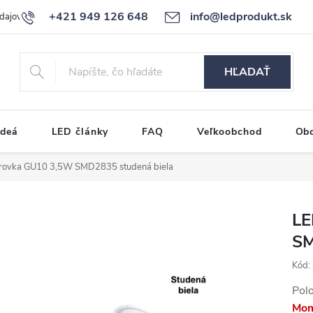
+421 949 126 648
info@ledprodukt.sk
dajov
Reklamačný poriadok
HĽADAŤ
ideá
LED články
FAQ
Veľkoobchod
Ob
rovka GU10 3,5W SMD2835 studená biela
LE
SM
Kód:
Pol
Mom