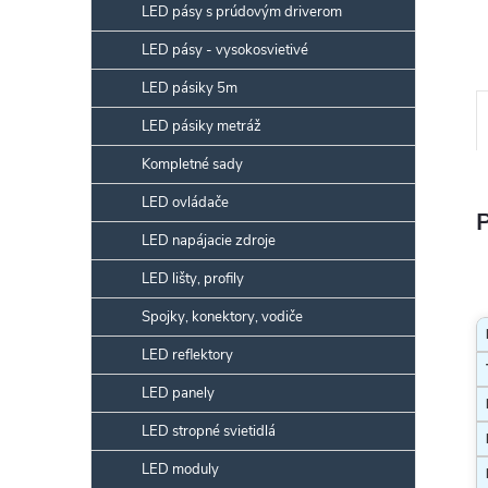
LED pásy s prúdovým driverom
LED pásy - vysokosvietivé
LED pásiky 5m
LED pásiky metráž
Kompletné sady
LED ovládače
LED napájacie zdroje
LED lišty, profily
T
Spojky, konektory, vodiče
LED reflektory
LED panely
LED stropné svietidlá
LED moduly