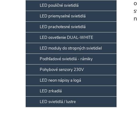
o
LED pouličné svietidlá
s
LED priemyselné svietidlá
n
LED prachotesné svietidlá
LED osvetlenie DUAL-WHITE
LED moduly do stropných svietidiel
Podhľadové svietidlá - rámiky
Pohybové senzory 230V
LED neon nápisy a logá
LED zrkadlá
LED svietidlá / lustre