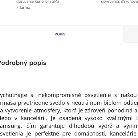
doručenie kurierom SPS
osvetlenia, 99% tov
zdarma
POPIS
Podrobný popis
ychutnajte si nekompromisné osvetlenie s našou
rináša prvotriedne svetlo v neutrálnom bielom odtien
a vytvorenie atmosféry, ktorá je zároveň pohodlná a
lebo v kancelárii. Je osadená vysoko kvalitnými 
amsung, čím garantuje dlhodobú výdrž a výnimo
svetlenia je perfektné pre domácnosti, kancelárie