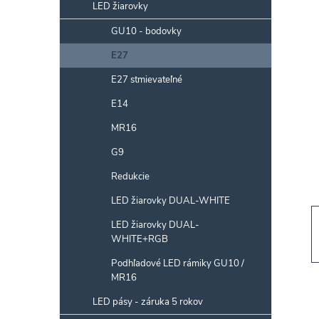
p
LED žiarovky
a
GU10 - bodovky
n
E27
e
l
E27 stmievateľné
E14
MR16
G9
Redukcie
LED žiarovky DUAL-WHITE
LED žiarovky DUAL-
WHITE+RGB
Podhľadové LED rámiky GU10 /
MR16
LED pásy - záruka 5 rokov