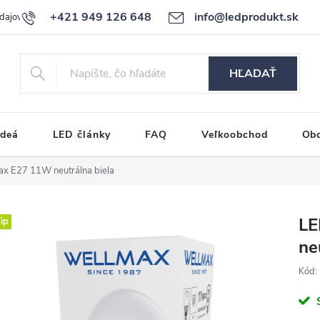
+421 949 126 648
info@ledprodukt.sk
dajov
Reklamačný poriadok
HĽADAŤ
ideá
LED články
FAQ
Veľkoobchod
Ob
ax E27 11W neutrálna biela
LE
ip
ne
Kód: