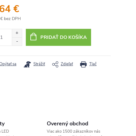
,64 €
 € bez DPH
otková
:
PRIDAŤ DO KOŠÍKA
Opýtať sa
Strážiť
Zdieľať
Tlač
ty
Overený obchod
a LED
Viac ako 1500 zákazníkov nás