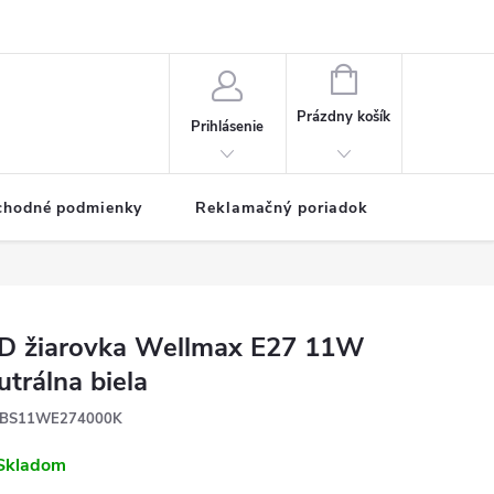
NÁKUPNÝ
KOŠÍK
Prázdny košík
Prihlásenie
chodné podmienky
Reklamačný poriadok
D žiarovka Wellmax E27 11W
utrálna biela
BS11WE274000K
Skladom