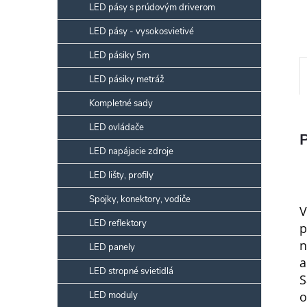
LED pásy s prúdovým driverom
LED pásy - vysokosvietivé
LED pásiky 5m
LED pásiky metráž
Kompletné sady
LED ovládače
LED napájacie zdroje
LED lišty, profily
Spojky, konektory, vodiče
V
LED reflektory
p
n
LED panely
a
LED stropné svietidlá
S
o
LED moduly