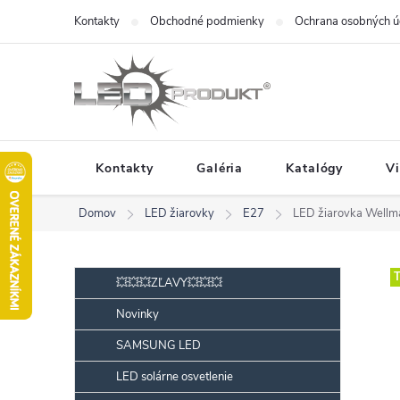
Prejsť
Kontakty
Obchodné podmienky
Ochrana osobných ú
na
obsah
Kontakty
Galéria
Katalógy
V
Domov
LED žiarovky
E27
LED žiarovka Wellm
B
Preskočiť
T
💥💥💥ZĽAVY💥💥💥
kategórie
o
Novinky
č
SAMSUNG LED
n
ý
LED solárne osvetlenie