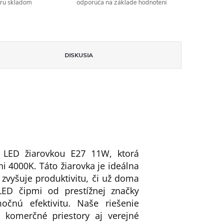
aru skladom
odporúča na základe hodnotení
DISKUSIA
 LED žiarovkou E27 11W, ktorá
i 4000K. Táto žiarovka je ideálna
 zvyšuje produktivitu, či už doma
LED čipmi od prestížnej značky
čnú efektivitu. Naše riešenie
, komerčné priestory aj verejné