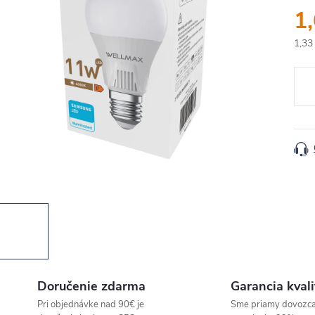
1
1,33
Jedn
cena
Doručenie zdarma
Garancia kvali
Pri objednávke nad 90€ je
Sme priamy dovozc