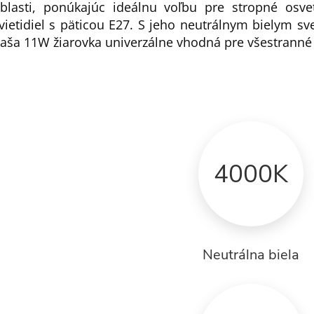
blasti, ponúkajúc ideálnu voľbu pre stropné osve
vietidiel s päticou E27. S jeho neutrálnym bielym s
aša 11W žiarovka univerzálne vhodná pre všestranné 
4000K
Neutrálna biela