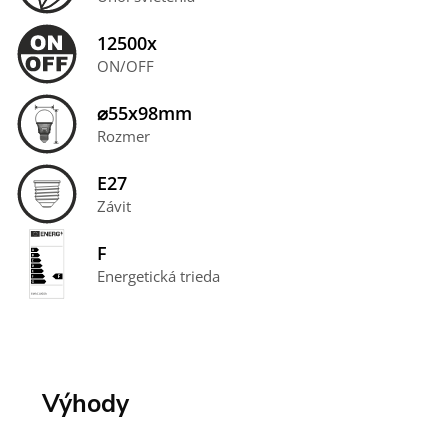
12500x
ON/OFF
⌀55x98mm
Rozmer
E27
Závit
F
Energetická trieda
Výhody