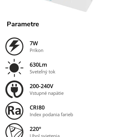
Parametre
7W
Príkon
630Lm
Sveteľný tok
200-240V
Vstupné napätie
CRI80
Index podania farieb
220°
Uhol svietenia