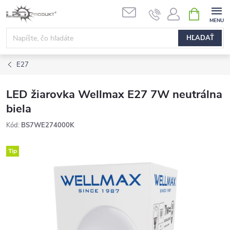
Prejsť
NÁKUPN
na
KOŠÍK
obsah
HĽADAŤ
E27
LED žiarovka Wellmax E27 7W neutrálna
biela
Kód:
BS7WE274000K
Tip