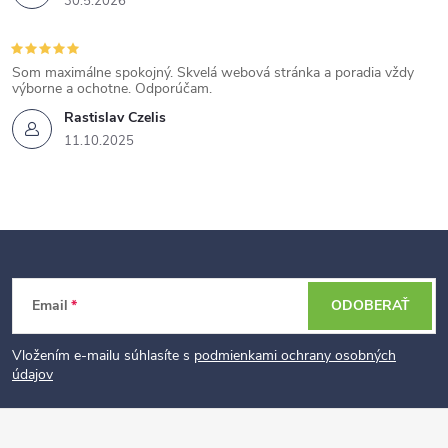
30.5.2026
Som maximálne spokojný. Skvelá webová stránka a poradia vždy
výborne a ochotne. Odporúčam.
Rastislav Czelis
11.10.2025
Z
Email
ODOBERAŤ
á
p
Vložením e-mailu súhlasíte s
podmienkami ochrany osobných
údajov
ä
t
i