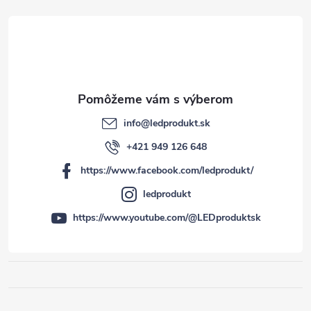
e
info
@
ledprodukt.sk
+421 949 126 648
https://www.facebook.com/ledprodukt/
ledprodukt
https://www.youtube.com/@LEDproduktsk