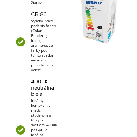
žiaroviek.
CRI80
Vysoký index
podania farieb
(Color
Rendering
Index)
znamená, že
farby pod
týmto svetlom
vyzerajú
prirodzene a
verné.
4000K
neutrálna
biela
Ideálny
kompromis
medzi
studeným a
teplým
svetlom. 4000K
poskytuje
ideálne