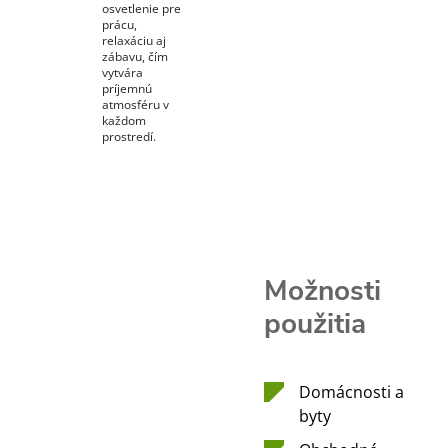
osvetlenie pre
prácu,
relaxáciu aj
zábavu, čím
vytvára
príjemnú
atmosféru v
každom
prostredí.
Možnosti
použitia
Domácnosti a
byty