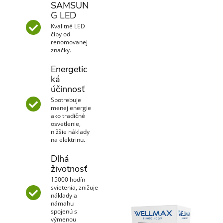
SAMSUN
G LED
Kvalitné LED
čipy od
renomovanej
značky.
Energetic
ká
účinnosť
Spotrebuje
menej energie
ako tradičné
osvetlenie,
nižšie náklady
na elektrinu.
Dlhá
životnosť
15000 hodín
svietenia, znižuje
náklady a
námahu
spojenú s
výmenou