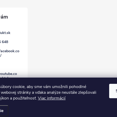
ukt.sk
6 648
facebook.co
/
youtube.co
uktsk
úbory cookie, aby sme vám umožnili pohodlné
 webovej stránky a vďaka analýze neustále zlepšovali
 výkon a použiteľnosť.
Viac informácií
ie