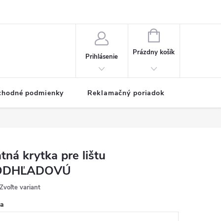
NÁKUPNÝ
KOŠÍK
Prázdny košík
Prihlásenie
chodné podmienky
Reklamačný poriadok
tná krytka pre lištu
ODHĽADOVÚ
Zvoľte variant
ka