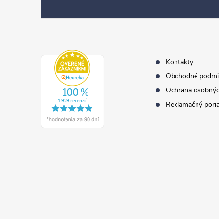
p
ä
t
i
e
Kontakty
Obchodné podmi
Ochrana osobnýc
Reklamačný pori