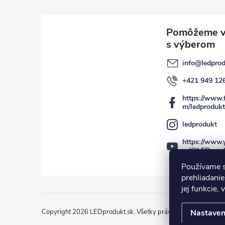
info
@
ledprod
+421 949 12
https://www.
m/ledprodukt
ledprodukt
https://www.
m/@LEDprod
Používame s
prehliadanie
jej funkcie,
Copyright 2026
LEDprodukt.sk
. Všetky práva vyhradené.
Nastaven