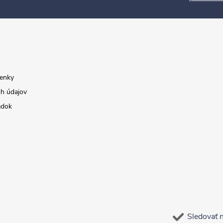
enky
h údajov
adok
Sledovať 