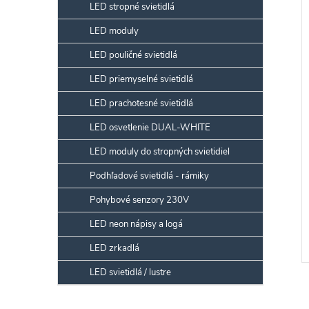
LED stropné svietidlá
LED moduly
LED pouličné svietidlá
LED priemyselné svietidlá
LED prachotesné svietidlá
LED osvetlenie DUAL-WHITE
LED moduly do stropných svietidiel
Podhľadové svietidlá - rámiky
Pohybové senzory 230V
LED neon nápisy a logá
LED zrkadlá
LED svietidlá / lustre