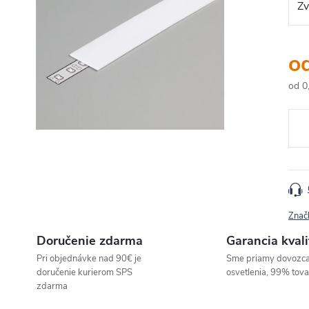
o
od
0
Jedn
cena
Znač
Doručenie zdarma
Garancia kvali
Pri objednávke nad 90€ je
Sme priamy dovozc
doručenie kurierom SPS
osvetlenia, 99% tov
zdarma