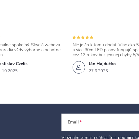
álne spokojný. Skvelá webová
Nie je čo k tomu dodať. Viac ako 50
poradia vždy výborne a ochotne.
a viac 30m LED pasov fungujú spo
m.
cez 12 rokov bez jedinej chyby 5/5
stislav Czelis
Ján Hajdučko
1.10.2025
27.6.2025
Email
Vložením e-mailu súhlasíte s
podmienka