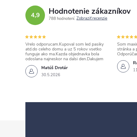
Hodnotenie zákazníkov
4,9
Zobraziť recenzie
788 hodnotení
Vrelo odporucam.Kupoval som led pasiky
Som maxim
atd.do celeho domu a uz 5 rokov vsetko
stránka a 
funguje ako ma.Kazda objednavka bola
Odporúča
odoslana najneskor na dalsi den.Dakujem
Ra
Matúš Drotár
1
30.5.2026
Z
á