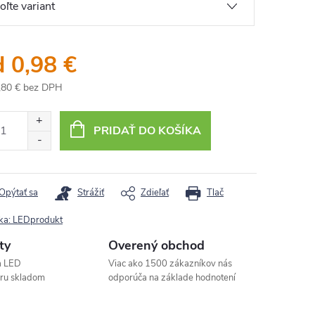
d
0,98 €
,80 €
bez DPH
otková
:
PRIDAŤ DO KOŠÍKA
Opýtať sa
Strážiť
Zdieľať
Tlač
ka:
LEDprodukt
ty
Overený obchod
a LED
Viac ako 1500 zákazníkov nás
aru skladom
odporúča na základe hodnotení