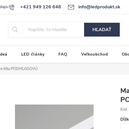
+421 949 126 648
info@ledprodukt.sk
dajov
Reklamačný poriadok
HĽADAŤ
ideá
LED články
FAQ
Veľkoobchod
Ob
pre lištu PODHĽADOVÚ
Ma
P
Kód:
Dĺž