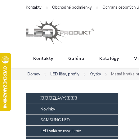
Prejsť
Kontakty
Obchodné podmienky
Ochrana osobných ú
na
obsah
Kontakty
Galéria
Katalógy
V
Domov
LED lišty, profily
Krytky
Matná krytka 
B
Preskočiť
💥💥💥ZĽAVY💥💥💥
kategórie
o
Novinky
č
SAMSUNG LED
n
ý
LED solárne osvetlenie