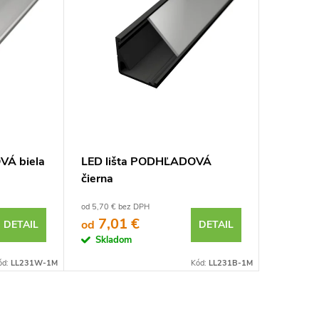
VÁ biela
LED lišta PODHĽADOVÁ
čierna
od 5,70 € bez DPH
7,01 €
od
DETAIL
DETAIL
Skladom
ód:
LL231W-1M
Kód:
LL231B-1M