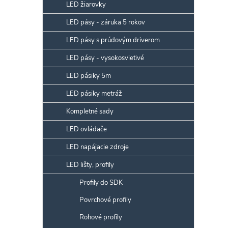
p
LED žiarovky
a
LED pásy - záruka 5 rokov
n
LED pásy s prúdovým driverom
e
l
LED pásy - vysokosvietivé
LED pásiky 5m
LED pásiky metráž
Kompletné sady
LED ovládače
LED napájacie zdroje
LED lišty, profily
Profily do SDK
Povrchové profily
Rohové profily