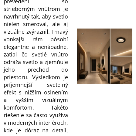
prevedení so
strieborným vnútrom je
navrhnutý tak, aby svetlo
nielen smeroval, ale aj
vizuálne zvýraznil. Tmavý
vonkajší rám pôsobí
elegantne a nenápadne,
zatiaľ čo svetlé vnútro
odráža svetlo a zjemňuje
jeho prechod do
priestoru. Výsledkom je
príjemnejší svetelný
efekt s nižším oslnením
a vyšším vizuálnym
komfortom. Takéto
riešenie sa často využíva
v moderných interiéroch,
kde je dôraz na detail,