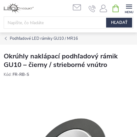
Prejsť
NÁKUPN
na
KOŠÍK
obsah
HĽADAŤ
Podhľadové LED rámiky GU10 / MR16
Okrúhly naklápací podhľadový rámik
GU10 – čierny / strieborné vnútro
Kód:
FR-RB-S