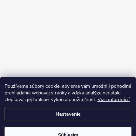
Používame súbory cookie, aby sme vám umožnili pohodlné
prehliadanie webovej stránky a vďaka analýze neustále
zlepšovali jej funkcie, výkon a použiteľnosť.
Viac informácií
Sledovať na Instagrame
Nastavenie
Copyright 2026
LEDprodukt.sk
. Všetky práva vyhradené.
Súhlasím