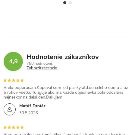
Hodnotenie zákazníkov
4,9
788 hodnotení
Zobraziť recenzie
Vrelo odporucam.Kupoval som led pasiky atd.do celeho domu a uz
5 rokov vsetko funguje ako ma.Kazda objednavka bola odoslana
najneskor na dalsi den.Dakujem
Matúš Drotár
30.5.2026
Som maximálne spokojný. Skvelá webová stránka a poradia vždy