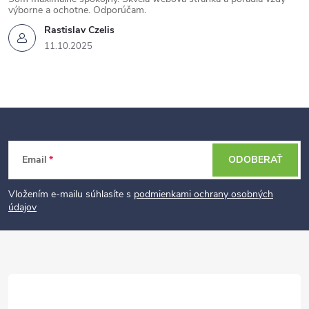
výborne a ochotne. Odporúčam.
Rastislav Czelis
11.10.2025
Z
Email
ODOBERAŤ
á
p
Vložením e-mailu súhlasíte s
podmienkami ochrany osobných
údajov
ä
t
i
e