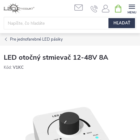
Prejsť
NÁKUPN
na
KOŠÍK
obsah
HĽADAŤ
Pre jednofarebné LED pásiky
LED otočný stmievač 12-48V 8A
Kód:
V1KC