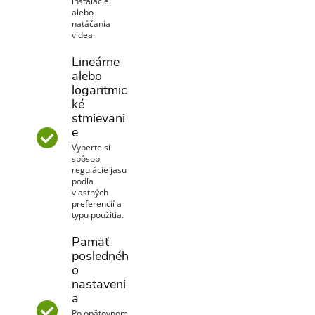
inštalácie
alebo
natáčania
videa.
Lineárne
alebo
logaritmic
ké
stmievani
e
Vyberte si
spôsob
regulácie jasu
podľa
vlastných
preferencií a
typu použitia.
Pamäť
poslednéh
o
nastaveni
a
Po opätovnom