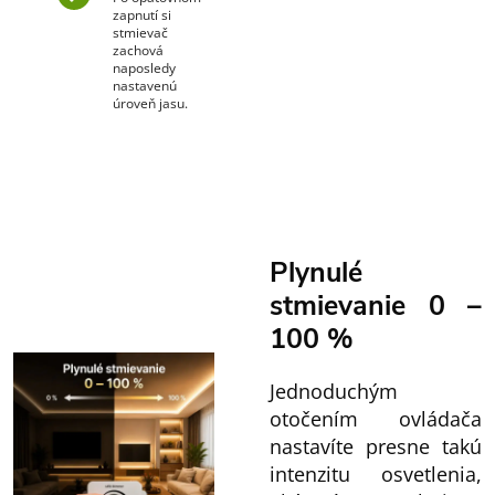
zapnutí si
stmievač
zachová
naposledy
nastavenú
úroveň jasu.
Plynulé
stmievanie 0 –
100 %
Jednoduchým
otočením ovládača
nastavíte presne takú
intenzitu osvetlenia,