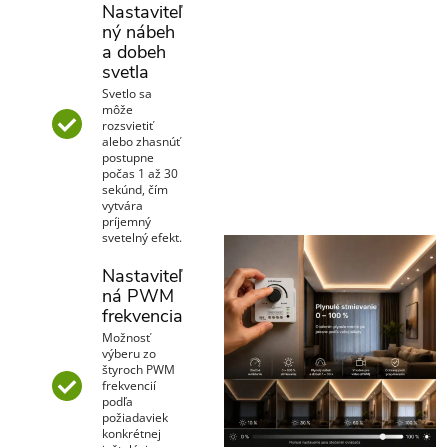
Nastaviteľ
ný nábeh
a dobeh
svetla
Svetlo sa
môže
rozsvietiť
alebo zhasnúť
postupne
počas 1 až 30
sekúnd, čím
vytvára
príjemný
svetelný efekt.
Nastaviteľ
ná PWM
frekvencia
Možnosť
výberu zo
štyroch PWM
frekvencií
podľa
požiadaviek
konkrétnej