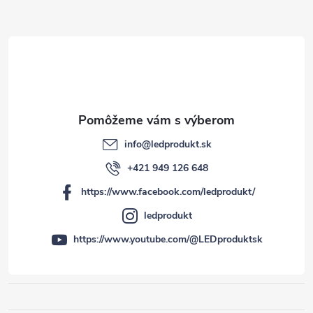
i
e
info
@
ledprodukt.sk
+421 949 126 648
https://www.facebook.com/ledprodukt/
ledprodukt
https://www.youtube.com/@LEDproduktsk