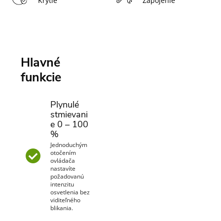
Krytie
Zapojenie
Hlavné
funkcie
Plynulé
stmievani
e 0 – 100
%
Jednoduchým
otočením
ovládača
nastavíte
požadovanú
intenzitu
osvetlenia bez
viditeľného
blikania.