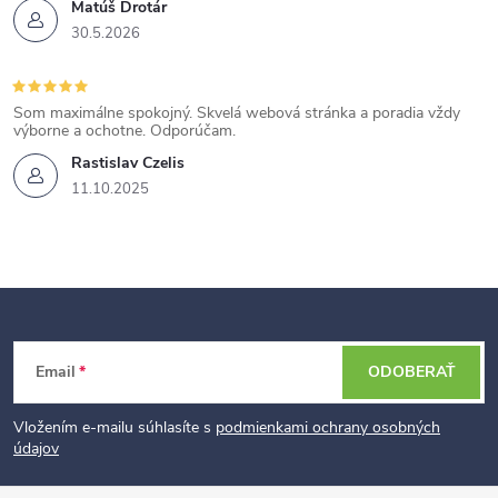
Matúš Drotár
30.5.2026
Som maximálne spokojný. Skvelá webová stránka a poradia vždy
výborne a ochotne. Odporúčam.
Rastislav Czelis
11.10.2025
Z
Email
ODOBERAŤ
á
p
Vložením e-mailu súhlasíte s
podmienkami ochrany osobných
údajov
ä
t