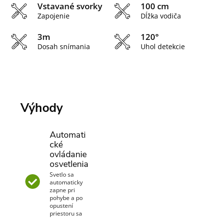
Vstavané svorky
100 cm
Zapojenie
Dĺžka vodiča
3m
120°
Dosah snímania
Uhol detekcie
Výhody
Automati
cké
ovládanie
osvetlenia
Svetlo sa
automaticky
zapne pri
pohybe a po
opustení
priestoru sa