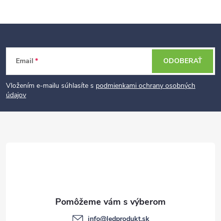
Z
Email
ODOBERAŤ
á
p
Vložením e-mailu súhlasíte s
podmienkami ochrany osobných
údajov
ä
t
i
e
info
@
ledprodukt.sk