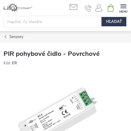
Prejsť
NÁKUPN
na
KOŠÍK
obsah
HĽADAŤ
Senzory
PIR pohybové čidlo - Povrchové
Kód:
ER