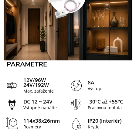
PARAMETRE
12V/96W
8A
24V/192W
Výstup
Max. zaťaženie
DC 12 ~ 24V
-30°C až +55°C
Vstupné napätie
Pracovná teplota
114x38x26mm
IP20 (interiér)
Rozmery
Krytie