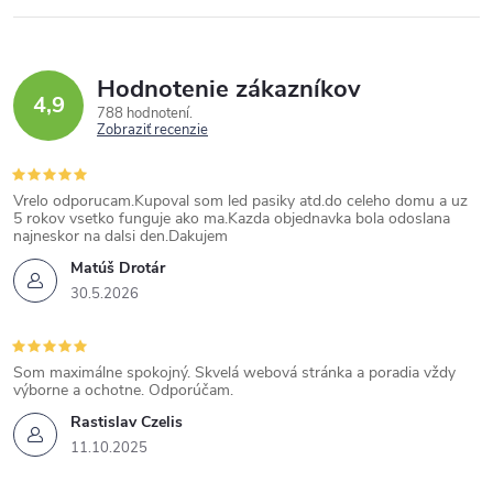
Hodnotenie zákazníkov
4,9
788 hodnotení
Zobraziť recenzie
Vrelo odporucam.Kupoval som led pasiky atd.do celeho domu a uz
5 rokov vsetko funguje ako ma.Kazda objednavka bola odoslana
najneskor na dalsi den.Dakujem
Matúš Drotár
30.5.2026
Som maximálne spokojný. Skvelá webová stránka a poradia vždy
výborne a ochotne. Odporúčam.
Rastislav Czelis
11.10.2025