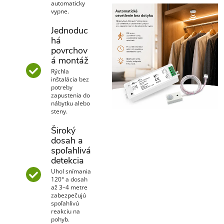
automaticky
vypne.
Jednoduc
há
povrchov
á montáž
Rýchla
inštalácia bez
potreby
zapustenia do
nábytku alebo
steny.
Široký
dosah a
spoľahlivá
detekcia
Uhol snímania
120° a dosah
až 3–4 metre
zabezpečujú
spoľahlivú
reakciu na
pohyb.