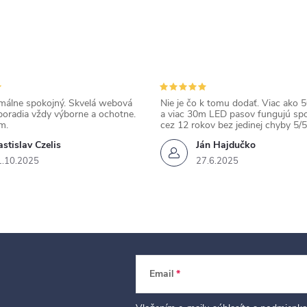
álne spokojný. Skvelá webová
Nie je čo k tomu dodať. Viac ako 50
poradia vždy výborne a ochotne.
a viac 30m LED pasov fungujú spo
m.
cez 12 rokov bez jedinej chyby 5/5
stislav Czelis
Ján Hajdučko
1.10.2025
27.6.2025
Email