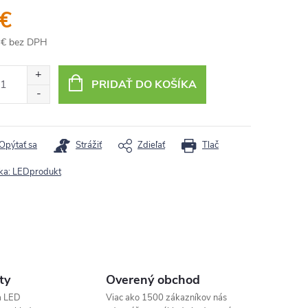
 €
 € bez DPH
otková
:
PRIDAŤ DO KOŠÍKA
Opýtať sa
Strážiť
Zdieľať
Tlač
ka:
LEDprodukt
ty
Overený obchod
a LED
Viac ako 1500 zákazníkov nás