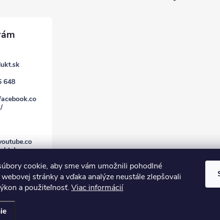
ukt.sk
6 648
facebook.co
/
youtube.co
uktsk
úbory cookie, aby sme vám umožnili pohodlné
 webovej stránky a vďaka analýze neustále zlepšovali
 výkon a použiteľnosť.
Viac informácií
ie