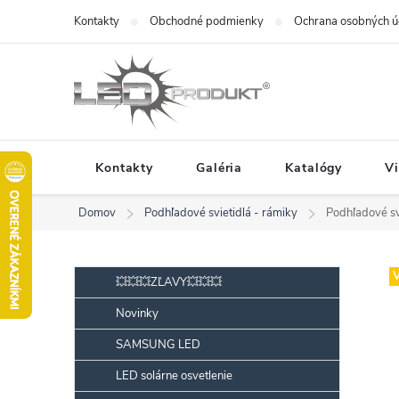
Prejsť
Kontakty
Obchodné podmienky
Ochrana osobných ú
na
obsah
Kontakty
Galéria
Katalógy
V
Domov
Podhľadové svietidlá - rámiky
Podhľadové sv
B
Preskočiť
V
💥💥💥ZĽAVY💥💥💥
kategórie
o
Novinky
č
SAMSUNG LED
n
ý
LED solárne osvetlenie