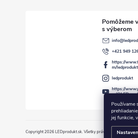
info
@
ledprod
+421 949 12
https://www.
m/ledprodukt
ledprodukt
https://www.
m/@LEDprod
Používame s
prehliadanie
jej funkcie,
Copyright 2026
LEDprodukt.sk
. Všetky práva vyhradené.
Nastaven