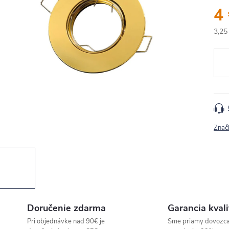
4
3,25
Jedn
cena
Znač
Doručenie zdarma
Garancia kvali
Pri objednávke nad 90€ je
Sme priamy dovozc