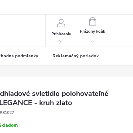
NÁKUPNÝ
KOŠÍK
Prázdny košík
Prihlásenie
chodné podmienky
Reklamačný poriadok
dhľadové svietidlo polohovateľné
LEGANCE - kruh zlato
PS1027
Skladom