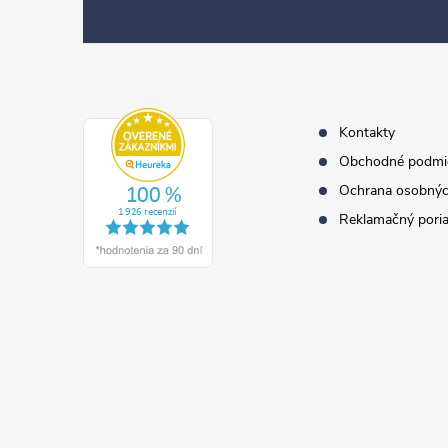
p
ä
t
i
e
Kontakty
Obchodné podmi
Ochrana osobnýc
Reklamačný pori