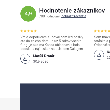
Hodnotenie zákazníkov
4,9
Zobraziť recenzie
788 hodnotení
Vrelo odporucam.Kupoval som led pasiky
Som maxim
atd.do celeho domu a uz 5 rokov vsetko
stránka a 
funguje ako ma.Kazda objednavka bola
Odporúča
odoslana najneskor na dalsi den.Dakujem
Ra
Matúš Drotár
1
30.5.2026
Z
á