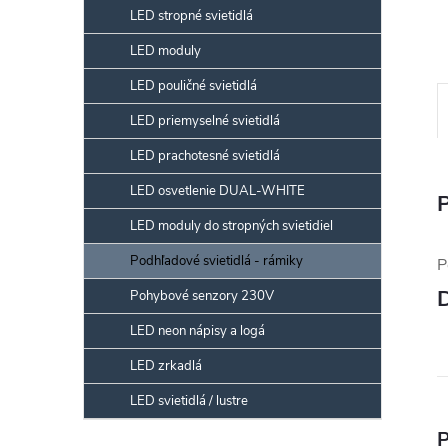
LED stropné svietidlá
LED moduly
LED pouličné svietidlá
LED priemyselné svietidlá
LED prachotesné svietidlá
LED osvetlenie DUAL-WHITE
LED moduly do stropných svietidiel
Podhľadové svietidlá - rámiky
P
Pohybové senzory 230V
LED neon nápisy a logá
LED zrkadlá
LED svietidlá / lustre
P