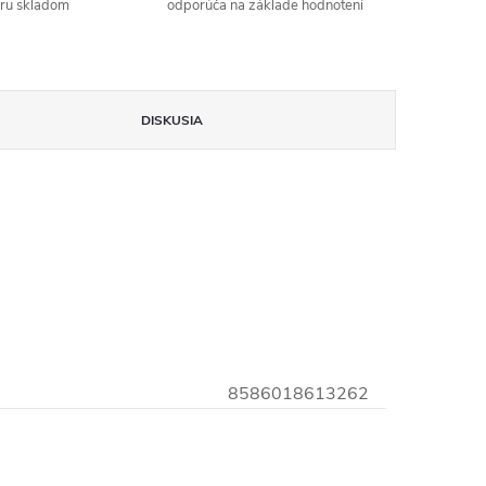
aru skladom
odporúča na základe hodnotení
DISKUSIA
8586018613262