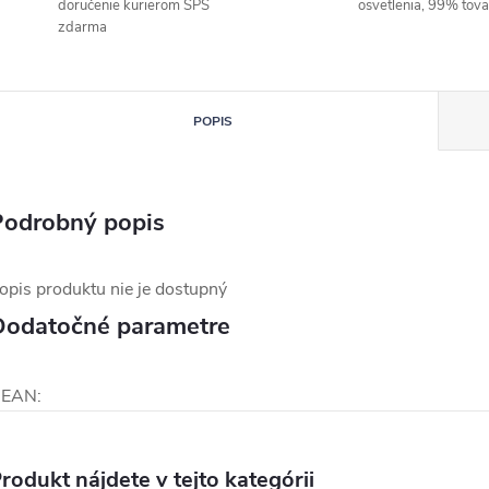
doručenie kurierom SPS
osvetlenia, 99% tov
zdarma
POPIS
Podrobný popis
opis produktu nie je dostupný
Dodatočné parametre
EAN
:
rodukt nájdete v tejto kategórii