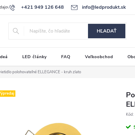
+421 949 126 648
info@ledprodukt.sk
dajov
Reklamačný poriadok
HĽADAŤ
ideá
LED články
FAQ
Veľkoobchod
Ob
ietidlo polohovateľné ELLEGANCE - kruh zlato
Po
ýpredaj
EL
Kód: