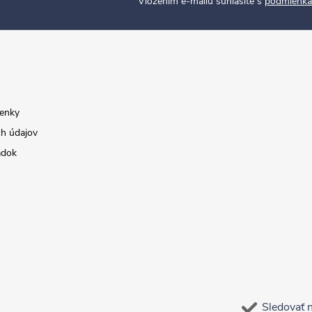
Vložením e-mailu súhlasíte s
podmienka
enky
h údajov
adok
Sledovať 