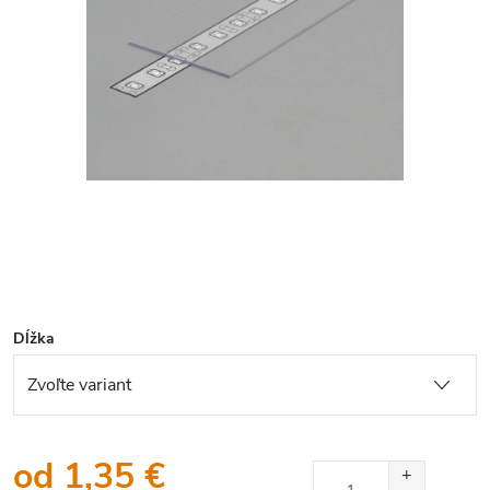
Dĺžka
od
1,35 €