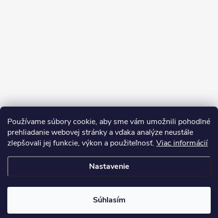
Používame súbory cookie, aby sme vám umožnili pohodlné
prehliadanie webovej stránky a vďaka analýze neustále
zlepšovali jej funkcie, výkon a použiteľnosť.
Viac informácií
Sledovať na Instagrame
Nastavenie
Copyright 2026
LEDprodukt.sk
. Všetky práva vyhradené.
Súhlasím
Vytvoril Shoptet Premium