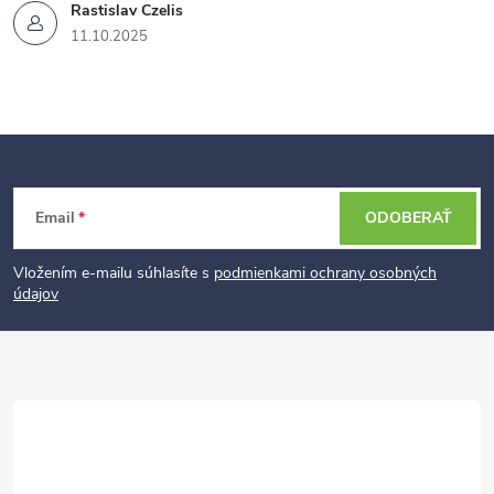
Rastislav Czelis
11.10.2025
Z
Email
ODOBERAŤ
á
p
Vložením e-mailu súhlasíte s
podmienkami ochrany osobných
údajov
ä
t
i
e