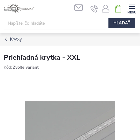
Prejsť
NÁKUPN
na
KOŠÍK
obsah
HĽADAŤ
Krytky
Priehľadná krytka - XXL
Kód:
Zvoľte variant