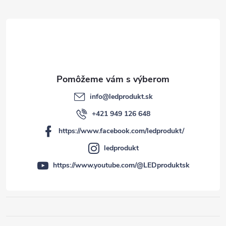
i
e
info
@
ledprodukt.sk
+421 949 126 648
https://www.facebook.com/ledprodukt/
ledprodukt
https://www.youtube.com/@LEDproduktsk