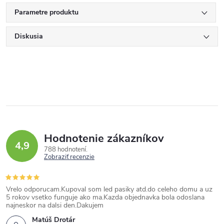
Parametre produktu
Diskusia
Hodnotenie zákazníkov
4,9
788 hodnotení
Zobraziť recenzie
Vrelo odporucam.Kupoval som led pasiky atd.do celeho domu a uz
5 rokov vsetko funguje ako ma.Kazda objednavka bola odoslana
najneskor na dalsi den.Dakujem
Matúš Drotár