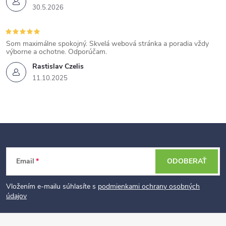
30.5.2026
Som maximálne spokojný. Skvelá webová stránka a poradia vždy
výborne a ochotne. Odporúčam.
Rastislav Czelis
11.10.2025
Z
Email
ODOBERAŤ
á
p
Vložením e-mailu súhlasíte s
podmienkami ochrany osobných
údajov
ä
t