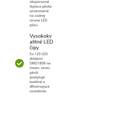
obojstranná
lepiaca páska
umiestnená
na zadnej
strane LED
pásu.
Vysokokv
alitné LED
čipy
So 120 LED
diódami
SMD1808 na
meter, tento
pásik
poskytuje
kvalitné a
dlhotrvajúce
osvetlenie.