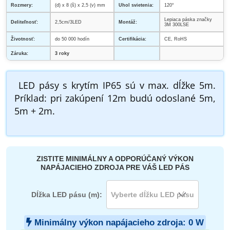
Rozmery:
(d) x 8 (š) x 2,5 (v) mm
Uhol svietenia:
120°
Lepiaca páska značky
Deliteľnosť:
2,5cm/3LED
Montáž:
3M 300LSE
Životnosť:
do 50 000 hodín
Certifikácia:
CE, RoHS
Záruka:
3 roky
LED pásy s krytím IP65 sú v max. dĺžke 5m.
Príklad: pri zakúpení 12m budú odoslané 5m,
5m + 2m.
ZISTITE MINIMÁLNY A ODPORÚČANÝ VÝKON
NAPÁJACIEHO ZDROJA PRE VÁŠ LED PÁS
Dĺžka LED pásu (m):
Minimálny výkon napájacieho zdroja:
0
W