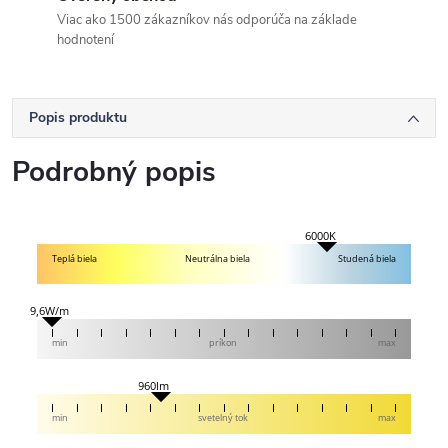
Viac ako 1500 zákazníkov nás odporúča na základe
hodnotení
Popis produktu
Podrobný popis
6000K
Teplá biela
Neutrálna biela
Studená biela
9,6W/m
min
príkon
max
960lm
min
svetelný tok
max