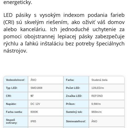
energeticky.
LED pásiky s vysokým indexom podania farieb
(CRI) sú skvelým riešením, ako oživiť váš domov
alebo kanceláriu. Ich jednoduché uchytenie za
pomoci obojstrannej lepiacej pásky zabezpečuje
rýchlu a ľahkú inštaláciu bez potreby špeciálnych
nástrojov.
Vodeodolnosť:
ÁNO
Farba:
Studená biela
Typ LED:
SMD1808
Počet LED:
120LED/m
CRI:
97
Značka LED:
REFOND
Napätie:
DC 12V
Príkon:
9,6W/m
Farba svetla:
6000K
Svetelný tok:
960lm/m
Stupeň
IP65
Stmievateľnosť:
ÁNO
ochrany: