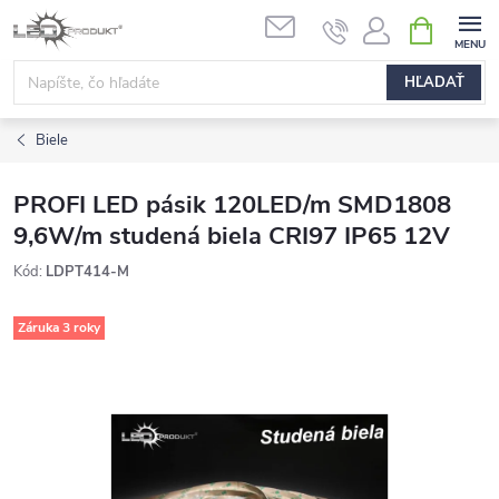
Prejsť
NÁKUPN
na
KOŠÍK
obsah
HĽADAŤ
Biele
PROFI LED pásik 120LED/m SMD1808
9,6W/m studená biela CRI97 IP65 12V
Kód:
LDPT414-M
Záruka 3 roky