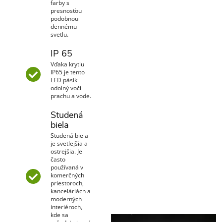
farby s
presnosťou
podobnou
dennému
svetlu.
IP 65
Vďaka krytiu
IP65 je tento
LED pásik
odolný voči
prachu a vode.
Studená
biela
Studená biela
je svetlejšia a
ostrejšia. Je
často
používaná v
komerčných
priestoroch,
kanceláriách a
moderných
interiéroch,
kde sa