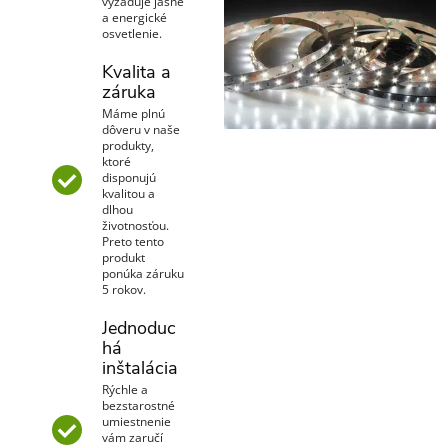
vyžaduje jasné
a energické
osvetlenie.
Kvalita a
záruka
Máme plnú
dôveru v naše
produkty,
ktoré
disponujú
kvalitou a
dlhou
životnosťou.
Preto tento
produkt
ponúka záruku
5 rokov.
Jednoduc
há
inštalácia
Rýchle a
bezstarostné
umiestnenie
vám zaručí