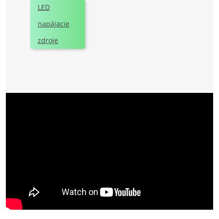
LED
napájacie
zdroje