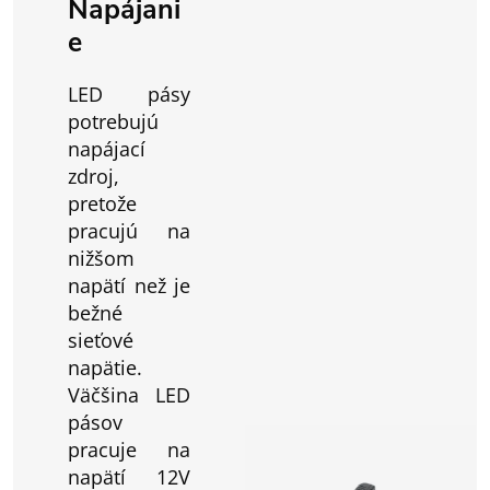
Napájani
e
LED pásy
potrebujú
napájací
zdroj,
pretože
pracujú na
nižšom
napätí než je
bežné
sieťové
napätie.
Väčšina LED
pásov
pracuje na
napätí 12V