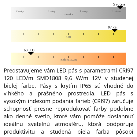
5 ročná
2 roky
3 roky
4 roky
5 rokov
záruka
97 Ra
CRI
60 LED
počet LED/m
Predstavujeme vám LED pás s parametrami CRI97
120 LED/m SMD1808 9,6 W/m 12V v studenej
bielej farbe. Pásy s krytím IP65 sú vhodné do
vlhkého a prašného prostredia. LED pás s
vysokým indexom podania farieb (CRI97) zaručuje
schopnosť presne reprodukovať farby podobne
ako denné svetlo, ktoré vám pomôže dosiahnuť
ideálnu svetelnú atmosféru, ktorá podporuje
produktivitu a studená biela farba pôsobí