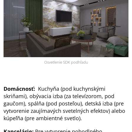
Osvetlenie SDK podhľadu
Domácnosť:
Kuchyňa (pod kuchynskými
skriňami), obývacia izba (za televízorom, pod
gaučom), spálňa (pod posteľou), detská izba (pre
vytvorenie zaujímavých svetelných efektov) alebo
kúpeľňa (pre ambientné svetlo).
Kancelárie:
Pre vytvorenie pohodlného