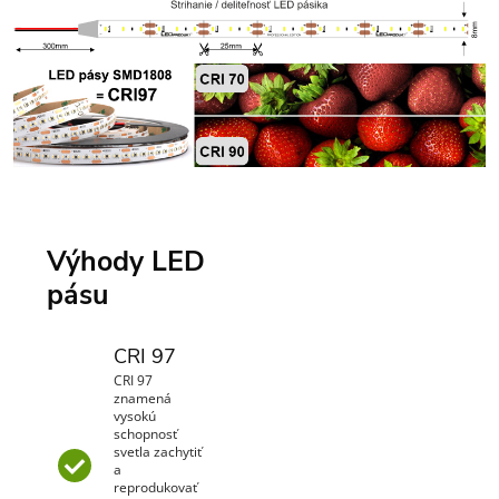
Výhody LED
pásu
CRI 97
CRI 97
znamená
vysokú
schopnosť
svetla zachytiť
a
reprodukovať