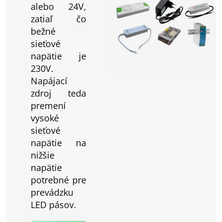
alebo 24V,
zatiaľ čo
bežné
sieťové
napätie je
230V.
Napájací
zdroj teda
premení
vysoké
sieťové
napätie na
nižšie
napätie
potrebné pre
prevádzku
LED pásov.