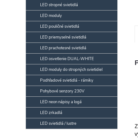
LED stropné svietidlá
LED moduly
LED pouličné svietidlá
LED priemyselné svietidlá
LED prachotesné svietidlá
LED osvetlenie DUAL-WHITE
LED moduly do stropných svietidiel
Podhľadové svietidlá - rámiky
Pohybové senzory 230V
LED neon nápisy a logá
LED zrkadlá
LED svietidlá / lustre
Z
v