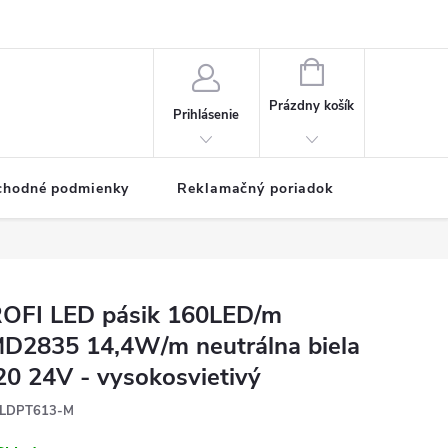
NÁKUPNÝ
KOŠÍK
Prázdny košík
Prihlásenie
chodné podmienky
Reklamačný poriadok
OFI LED pásik 160LED/m
D2835 14,4W/m neutrálna biela
20 24V - vysokosvietivý
LDPT613-M