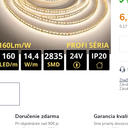
6
5,17
Jedn
cena
Znač
Záru
Záru
Doručenie zdarma
Garancia kvali
Pri objednávke nad 90€ je
Sme priamy dovozc