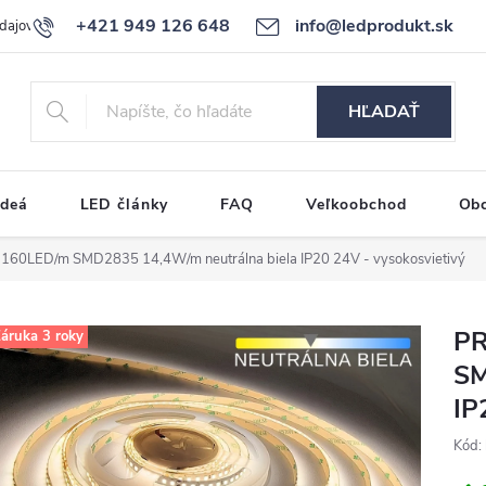
+421 949 126 648
info@ledprodukt.sk
dajov
Reklamačný poriadok
HĽADAŤ
ideá
LED články
FAQ
Veľkoobchod
Ob
 160LED/m SMD2835 14,4W/m neutrálna biela IP20 24V - vysokosvietivý
PR
áruka 3 roky
SM
IP
Kód: