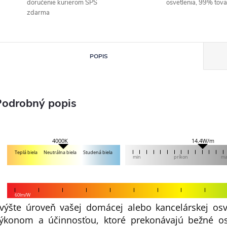
doručenie kurierom SPS
osvetlenia, 99% tov
zdarma
POPIS
Podrobný popis
14.4W/m
4000K
Teplá biela
Neutrálna biela
Studená biela
min
príkon
m
60lm/W
výšte úroveň vašej domácej alebo kancelárskej osv
ýkonom a účinnosťou, ktoré prekonávajú bežné osv