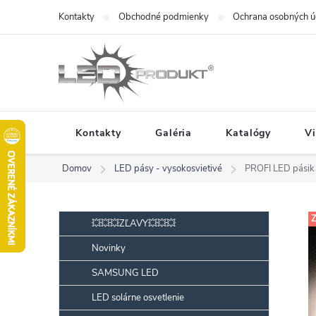
Prejsť
Kontakty
Obchodné podmienky
Ochrana osobných ú
na
obsah
Kontakty
Galéria
Katalógy
V
Domov
LED pásy - vysokosvietivé
PROFI LED pásik
B
Preskočiť
Z
💥💥💥ZĽAVY💥💥💥
kategórie
o
Novinky
č
SAMSUNG LED
n
ý
LED solárne osvetlenie