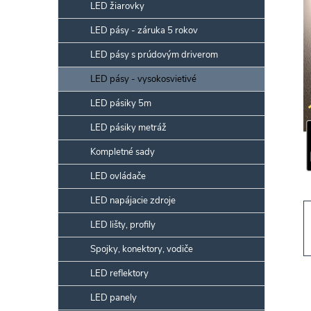
p
LED žiarovky
a
LED pásy - záruka 5 rokov
n
LED pásy s prúdovým driverom
e
l
LED pásy - vysokosvietivé
LED pásiky 5m
LED pásiky metráž
Kompletné sady
LED ovládače
LED napájacie zdroje
LED lišty, profily
Spojky, konektory, vodiče
LED reflektory
LED panely