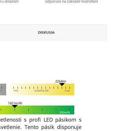
aru skladom
odporúča na základe hodnotení
DISKUSIA
2264lm
ax
min
svetelný tok
max
160 lm/W
200lm/W
etlenosti s profi LED pásikom s
etlenie. Tento pásik disponuje