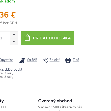
Skladom
,36 €
 € bez DPH
otková
:
PRIDAŤ DO KOŠÍKA
Opýtať sa
Strážiť
Zdieľať
Tlač
ka:
LEDprodukt
ka
:
3 roky
ka
:
3 roky
ty
Overený obchod
a LED
Viac ako 1500 zákazníkov nás