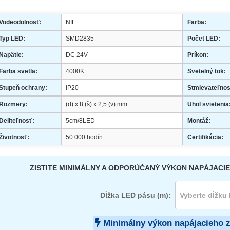
Vodeodolnosť:
NIE
Farba:
Typ LED:
SMD2835
Počet LED:
Napätie:
DC 24V
Príkon:
Farba svetla:
4000K
Svetelný tok:
Stupeň ochrany:
IP20
Stmievateľnos
Rozmery:
(d) x 8 (š) x 2,5 (v) mm
Uhol svietenia
Deliteľnosť:
5cm/8LED
Montáž:
Životnosť:
50 000 hodín
Certifikácia:
ZISTITE MINIMÁLNY A ODPORÚČANÝ VÝKON NAPÁJACIE
Dĺžka LED pásu (m):
Minimálny výkon napájacieho 