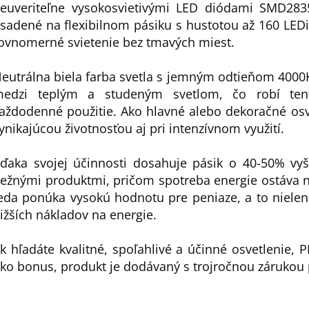
euveriteľne vysokosvietivými LED diódami SMD28
sadené na flexibilnom pásiku s hustotou až 160 LEDi
ovnomerné svietenie bez tmavých miest.
eutrálna biela farba svetla s jemným odtieňom 4000
edzi teplým a studeným svetlom, čo robí ten
aždodenné použitie. Ako hlavné alebo dekoračné osve
ynikajúcou životnosťou aj pri intenzívnom využití.
ďaka svojej účinnosti dosahuje pásik o 40-50% vyš
ežnými produktmi, pričom spotreba energie ostáva n
eda ponúka vysokú hodnotu pre peniaze, a to nielen 
ižších nákladov na energie.
k hľadáte kvalitné, spoľahlivé a účinné osvetlenie, 
ko bonus, produkt je dodávaný s trojročnou zárukou 