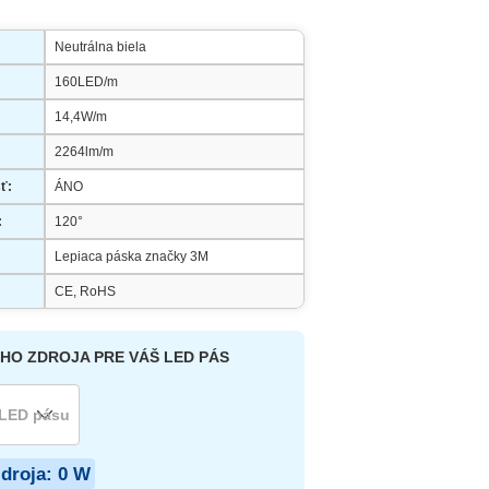
Neutrálna biela
160LED/m
14,4W/m
2264lm/m
ť:
ÁNO
:
120°
Lepiaca páska značky 3M
CE, RoHS
HO ZDROJA PRE VÁŠ LED PÁS
zdroja:
0
W