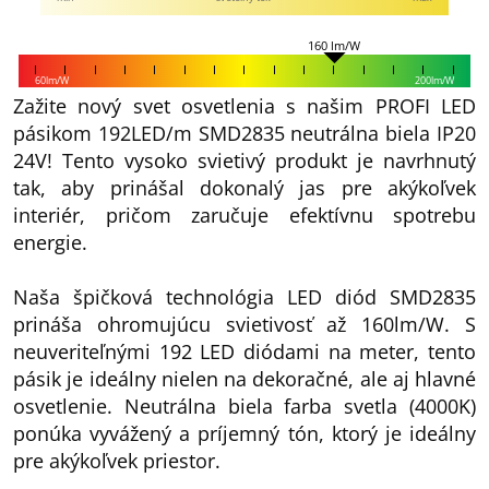
160 lm/W
60lm/W
200lm/W
Zažite nový svet osvetlenia s našim PROFI LED
pásikom 192LED/m SMD2835 neutrálna biela IP20
24V! Tento vysoko svietivý produkt je navrhnutý
tak, aby prinášal dokonalý jas pre akýkoľvek
interiér, pričom zaručuje efektívnu spotrebu
energie.
Naša špičková technológia LED diód SMD2835
prináša ohromujúcu svietivosť až 160lm/W. S
neuveriteľnými 192 LED diódami na meter, tento
pásik je ideálny nielen na dekoračné, ale aj hlavné
osvetlenie. Neutrálna biela farba svetla (4000K)
ponúka vyvážený a príjemný tón, ktorý je ideálny
pre akýkoľvek priestor.