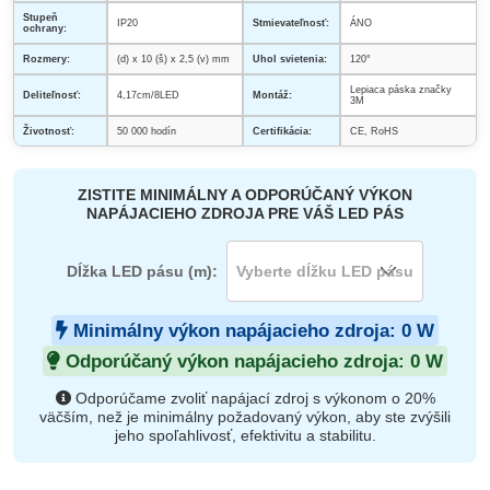
Stupeň
IP20
Stmievateľnosť:
ÁNO
ochrany:
Rozmery:
(d) x 10 (š) x 2,5 (v) mm
Uhol svietenia:
120°
Lepiaca páska značky
Deliteľnosť:
4,17cm/8LED
Montáž:
3M
Životnosť:
50 000 hodín
Certifikácia:
CE, RoHS
ZISTITE MINIMÁLNY A ODPORÚČANÝ VÝKON
NAPÁJACIEHO ZDROJA PRE VÁŠ LED PÁS
Dĺžka LED pásu (m):
Minimálny výkon napájacieho zdroja:
0
W
Odporúčaný výkon napájacieho zdroja:
0
W
Odporúčame zvoliť napájací zdroj s výkonom o 20%
väčším, než je minimálny požadovaný výkon, aby ste zvýšili
jeho spoľahlivosť, efektivitu a stabilitu.