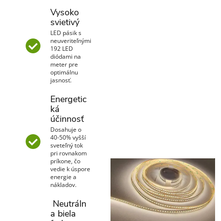
Vysoko
svietivý
LED pásik s
neuveriteľnými
192 LED
diódami na
meter pre
optimálnu
jasnosť.
Energetic
ká
účinnosť
Dosahuje o
40-50% vyšší
sveteľný tok
pri rovnakom
príkone, čo
vedie k úspore
energie a
nákladov.
Neutráln
a biela