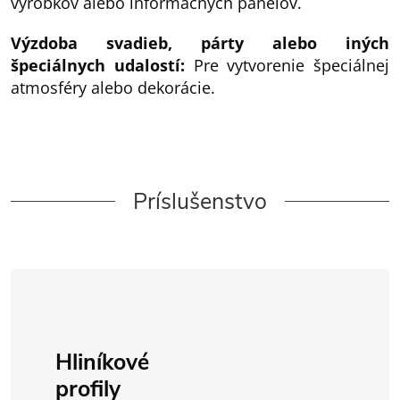
výrobkov alebo informačných panelov.
Výzdoba svadieb, párty alebo iných
špeciálnych udalostí:
Pre vytvorenie špeciálnej
atmosféry alebo dekorácie.
Príslušenstvo
Hliníkové
profily