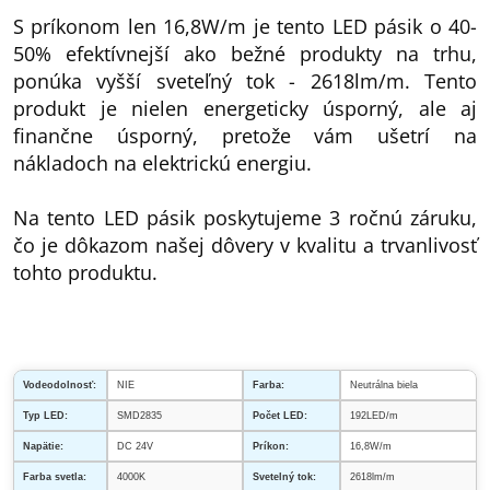
S príkonom len 16,8W/m je tento LED pásik o 40-
50% efektívnejší ako bežné produkty na trhu,
ponúka vyšší sveteľný tok - 2618lm/m. Tento
produkt je nielen energeticky úsporný, ale aj
finančne úsporný, pretože vám ušetrí na
nákladoch na elektrickú energiu.
Na tento LED pásik poskytujeme 3 ročnú záruku,
čo je dôkazom našej dôvery v kvalitu a trvanlivosť
tohto produktu.
Vodeodolnosť:
NIE
Farba:
Neutrálna biela
Typ LED:
SMD2835
Počet LED:
192LED/m
Napätie:
DC 24V
Príkon:
16,8W/m
Farba svetla:
4000K
Svetelný tok:
2618lm/m