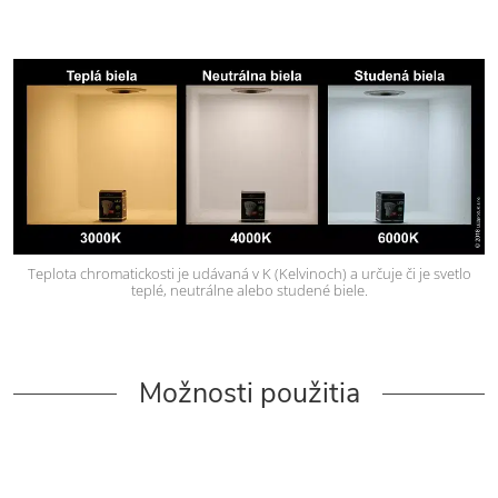
Teplota chromatickosti je udávaná v K (Kelvinoch) a určuje či je svetlo
teplé, neutrálne alebo studené biele.
Možnosti použitia