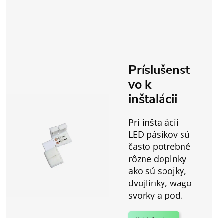
Príslušenst
vo k
inštalácii
Pri inštalácii
LED pásikov sú
často potrebné
rôzne doplnky
ako sú spojky,
dvojlinky, wago
svorky a pod.