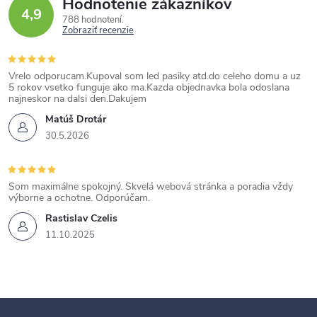
Hodnotenie zákazníkov
4,9
788 hodnotení
Zobraziť recenzie
Vrelo odporucam.Kupoval som led pasiky atd.do celeho domu a uz
5 rokov vsetko funguje ako ma.Kazda objednavka bola odoslana
najneskor na dalsi den.Dakujem
Matúš Drotár
30.5.2026
Som maximálne spokojný. Skvelá webová stránka a poradia vždy
výborne a ochotne. Odporúčam.
Rastislav Czelis
11.10.2025