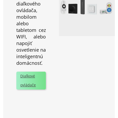
diaľkového
ovládača,
mobilom
alebo
tabletom cez
WIFI, alebo
napojiť
osvetlenie na
inteligentnú
domácnosť.
Diaľkové
ovládače