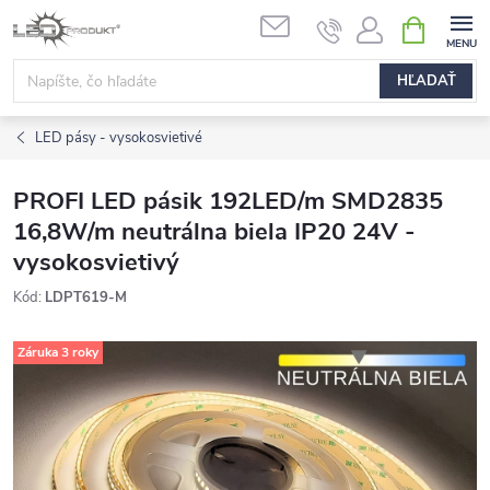
Prejsť
NÁKUPN
na
KOŠÍK
obsah
HĽADAŤ
LED pásy - vysokosvietivé
PROFI LED pásik 192LED/m SMD2835
16,8W/m neutrálna biela IP20 24V -
vysokosvietivý
Kód:
LDPT619-M
Záruka 3 roky