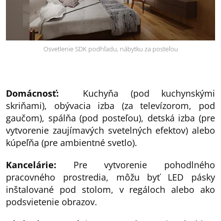
Osvetlenie SDK podhľadu, nábytku za posteľou
Domácnosť:
Kuchyňa (pod kuchynskými
skriňami), obývacia izba (za televízorom, pod
gaučom), spálňa (pod posteľou), detská izba (pre
vytvorenie zaujímavých svetelných efektov) alebo
kúpeľňa (pre ambientné svetlo).
Kancelárie:
Pre vytvorenie pohodlného
pracovného prostredia, môžu byť LED pásky
inštalované pod stolom, v regáloch alebo ako
podsvietenie obrazov.