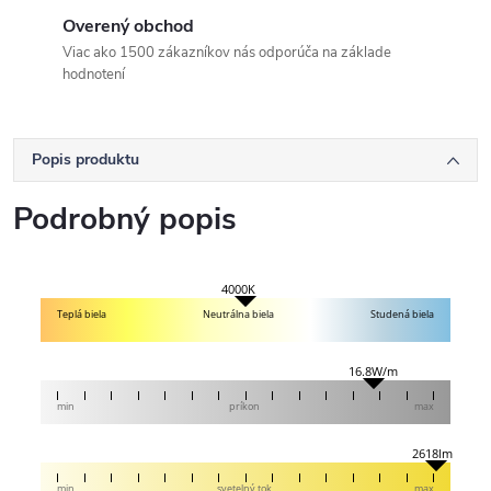
Overený obchod
Viac ako 1500 zákazníkov nás odporúča na základe
hodnotení
Popis produktu
Podrobný popis
4000K
Teplá biela
Neutrálna biela
Studená biela
16.8W/m
min
príkon
max
2618lm
min
svetelný tok
max