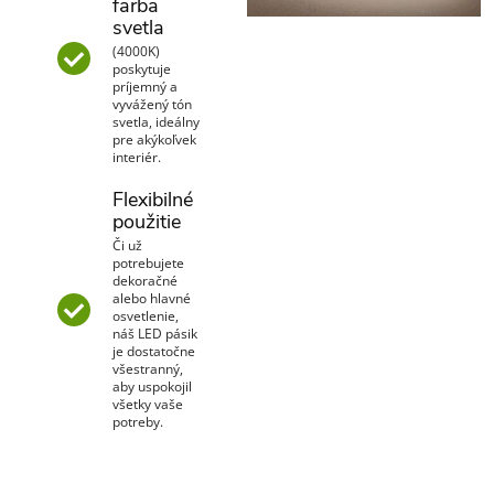
farba
svetla
(4000K)
poskytuje
príjemný a
vyvážený tón
svetla, ideálny
pre akýkoľvek
interiér.
Flexibilné
použitie
Či už
potrebujete
dekoračné
alebo hlavné
osvetlenie,
náš LED pásik
je dostatočne
všestranný,
aby uspokojil
všetky vaše
potreby.