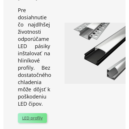
Pre
dosiahnutie
čo najdlhšej
životnosti
odporúčame
LED pásiky
inštalovať na
hliníkové
profily. Bez
dostatočného
chladenia
môže dôjsť k
poškodeniu
LED čipov.
LED profily