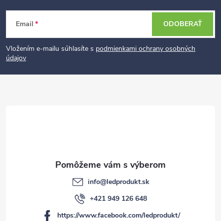
Z
Email
ODOBERAŤ
á
p
Vložením e-mailu súhlasíte s
podmienkami ochrany osobných
údajov
ä
t
i
e
info
@
ledprodukt.sk
+421 949 126 648
https://www.facebook.com/ledprodukt/