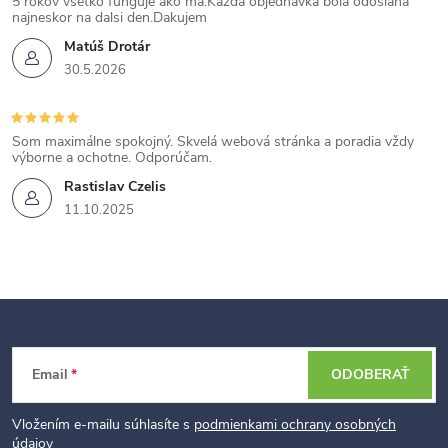
5 rokov vsetko funguje ako ma.Kazda objednavka bola odoslana
najneskor na dalsi den.Dakujem
Matúš Drotár
30.5.2026
Som maximálne spokojný. Skvelá webová stránka a poradia vždy
výborne a ochotne. Odporúčam.
Rastislav Czelis
11.10.2025
Z
Email
ODOBERAŤ
á
p
Vložením e-mailu súhlasíte s
podmienkami ochrany osobných
údajov