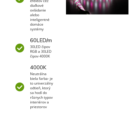
efektov cez
diaľkové
ovládanie
alebo
inteligentné
domáce
systémy
60LED/m
30LED čipov
RGB a 30LED
čipov 4000K
4000K
Neutrálna
biela farba- je
to univerzálny
odtieň, ktorý
sa hodí do
rôznych typov
interiérov a
priestorov