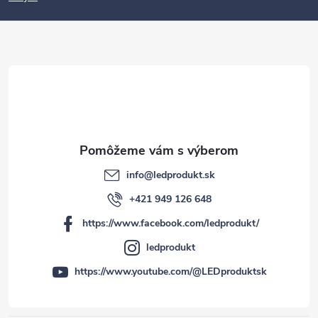
ä
t
i
e
info
@
ledprodukt.sk
+421 949 126 648
https://www.facebook.com/ledprodukt/
ledprodukt
https://www.youtube.com/@LEDproduktsk