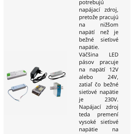
potrebujú
napájací zdroj,
pretože pracujú
na nižšom
napätí než je
bežné sieťové
napätie.
Väčšina LED
pásov pracuje
na napätí 12V
alebo 24V,
zatiaľ čo bežné
sieťové napätie
je 230V.
Napájací zdroj
teda premení
vysoké sieťové
napätie na