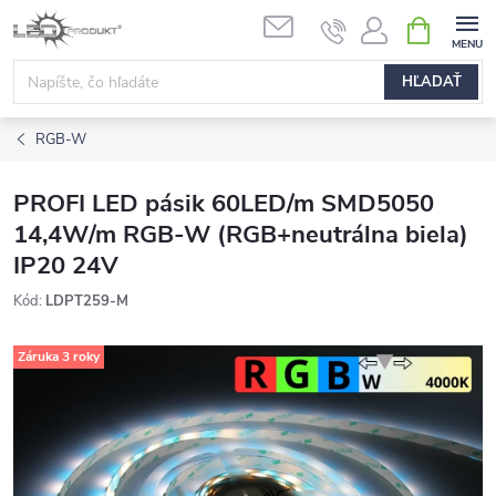
Prejsť
NÁKUPN
na
KOŠÍK
obsah
HĽADAŤ
RGB-W
PROFI LED pásik 60LED/m SMD5050
14,4W/m RGB-W (RGB+neutrálna biela)
IP20 24V
Kód:
LDPT259-M
Záruka 3 roky