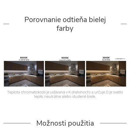
Porovnanie odtieňa bielej
farby
Teplota chromatickosti je udávaná v K (Kelvinoch) a určuje či je svetlo
teplé, neutrálne alebo studené biele.
Možnosti použitia