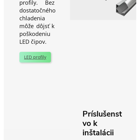
profily. Bez
dostatočného
chladenia
môže dôjsť k
poškodeniu
LED čipov.
LED profily
Príslušenst
vo k
inštalácii