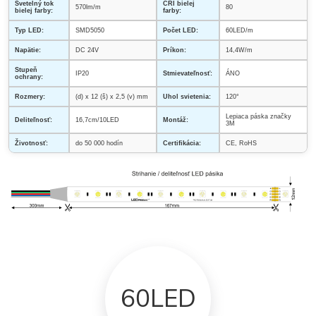
Svetelný tok
CRI bielej
570lm/m
80
bielej farby:
farby:
Typ LED:
SMD5050
Počet LED:
60LED/m
Napätie:
DC 24V
Príkon:
14,4W/m
Stupeň
IP20
Stmievateľnosť:
ÁNO
ochrany:
Rozmery:
(d) x 12 (š) x 2,5 (v) mm
Uhol svietenia:
120°
Lepiaca páska značky
Deliteľnosť:
16,7cm/10LED
Montáž:
3M
Životnosť:
do 50 000 hodín
Certifikácia:
CE, RoHS
60LED