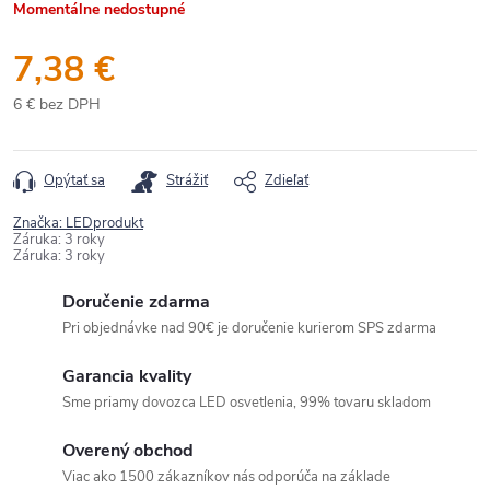
Momentálne nedostupné
7,38 €
6 € bez DPH
Jednotková
cena:
Opýtať sa
Strážiť
Zdieľať
Značka:
LEDprodukt
Záruka
:
3 roky
Záruka
:
3 roky
Doručenie zdarma
Pri objednávke nad 90€ je doručenie kurierom SPS zdarma
Garancia kvality
Sme priamy dovozca LED osvetlenia, 99% tovaru skladom
Overený obchod
Viac ako 1500 zákazníkov nás odporúča na základe