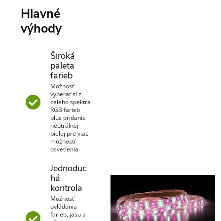
Hlavné
výhody
Široká
paleta
farieb
Možnosť
vyberať si z
celého spektra
RGB farieb
plus pridanie
neutrálnej
bielej pre viac
možností
osvetlenia
Jednoduc
há
kontrola
Možnosť
ovládania
farieb, jasu a