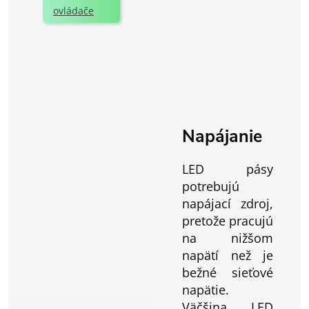
ovládače
Napájanie
LED pásy
potrebujú
napájací zdroj,
pretože pracujú
na nižšom
napätí než je
bežné sieťové
napätie.
Väčšina LED