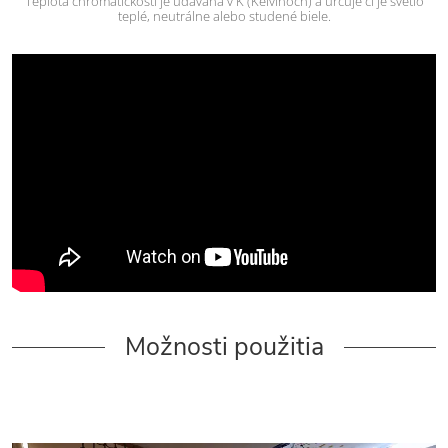
Teplota chromatickosti je udávaná v K (Kelvinoch) a určuje či je svetlo
teplé, neutrálne alebo studené biele.
Možnosti použitia