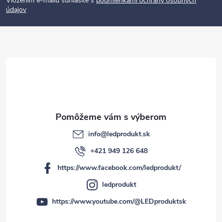
p
Vložením e-mailu súhlasíte s
podmienkami ochrany osobných
údajov
ä
t
i
e
info
@
ledprodukt.sk
+421 949 126 648
https://www.facebook.com/ledprodukt/
ledprodukt
https://www.youtube.com/@LEDproduktsk