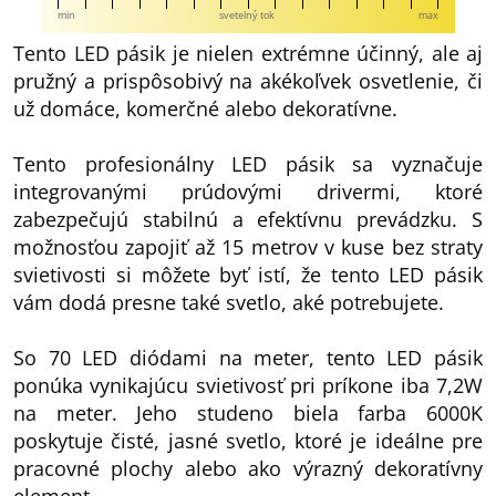
min
svetelný tok
max
Tento LED pásik je nielen extrémne účinný, ale aj
pružný a prispôsobivý na akékoľvek osvetlenie, či
už domáce, komerčné alebo dekoratívne.
Tento profesionálny LED pásik sa vyznačuje
integrovanými prúdovými drivermi, ktoré
zabezpečujú stabilnú a efektívnu prevádzku. S
možnosťou zapojiť až 15 metrov v kuse bez straty
svietivosti si môžete byť istí, že tento LED pásik
vám dodá presne také svetlo, aké potrebujete.
So 70 LED diódami na meter, tento LED pásik
ponúka vynikajúcu svietivosť pri príkone iba 7,2W
na meter. Jeho studeno biela farba 6000K
poskytuje čisté, jasné svetlo, ktoré je ideálne pre
pracovné plochy alebo ako výrazný dekoratívny