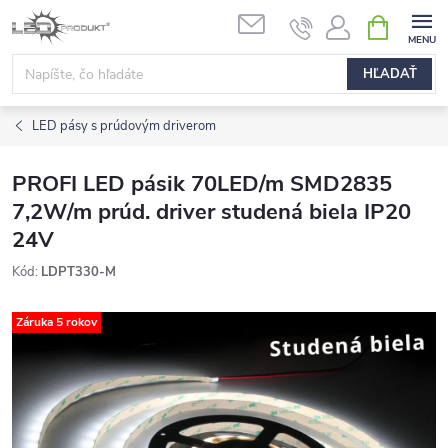
Prejsť
NÁKUPN
na
KOŠÍK
obsah
HĽADAŤ
LED pásy s prúdovým driverom
PROFI LED pásik 70LED/m SMD2835
7,2W/m prúd. driver studená biela IP20
24V
Kód:
LDPT330-M
Záruka 5 rokov