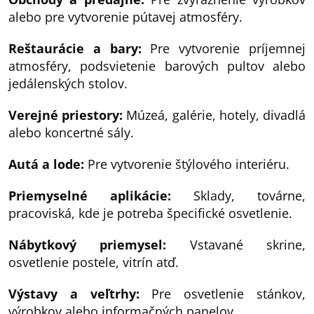
alebo pre vytvorenie pútavej atmosféry.
Reštaurácie a bary:
Pre vytvorenie príjemnej
atmosféry, podsvietenie barových pultov alebo
jedálenských stolov.
Verejné priestory:
Múzeá, galérie, hotely, divadlá
alebo koncertné sály.
Autá a lode:
Pre vytvorenie štýlového interiéru.
Priemyselné aplikácie:
Sklady, továrne,
pracoviská, kde je potreba špecifické osvetlenie.
Nábytkový priemysel:
Vstavané skrine,
osvetlenie postele, vitrín atď.
Výstavy a veľtrhy:
Pre osvetlenie stánkov,
výrobkov alebo informačných panelov.