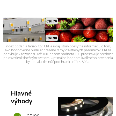
Index podania farieb, tzv. CRI je údaj, ktorý poskytne informáciu o tom,
ako hodnoverne budú zobrazené farby osvetlených predmetov. CRI sa
pohybuje v rozmedzí 0 až 100, pričom hodnota 100 predstavuje predmet
pri osvetlení slnečným svetlom. Optimálna hodnota kvalitného osvetlenia
by nemala klesnúť pod hranicu CRI < 80Ra.
Hlavné
výhody