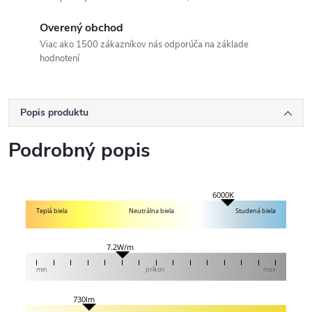
Overený obchod
Viac ako 1500 zákazníkov nás odporúča na základe
hodnotení
Popis produktu
Podrobný popis
6000K
Teplá biela
Neutrálna biela
Studená biela
7.2W/m
min
príkon
max
730lm