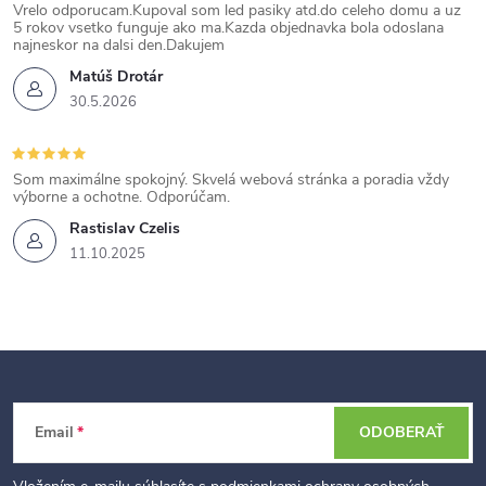
Vrelo odporucam.Kupoval som led pasiky atd.do celeho domu a uz
5 rokov vsetko funguje ako ma.Kazda objednavka bola odoslana
najneskor na dalsi den.Dakujem
Matúš Drotár
30.5.2026
Som maximálne spokojný. Skvelá webová stránka a poradia vždy
výborne a ochotne. Odporúčam.
Rastislav Czelis
11.10.2025
Z
Email
ODOBERAŤ
á