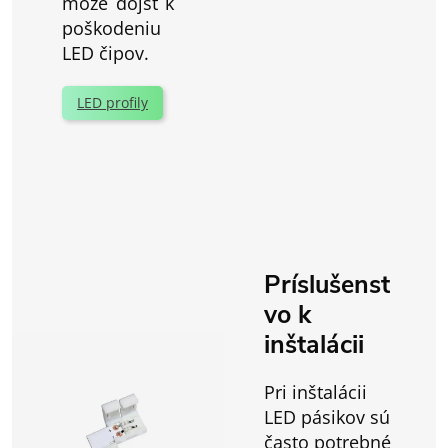
môže dôjsť k
poškodeniu
LED čipov.
LED profily
Príslušenst
vo k
inštalácii
Pri inštalácii
LED pásikov sú
často potrebné