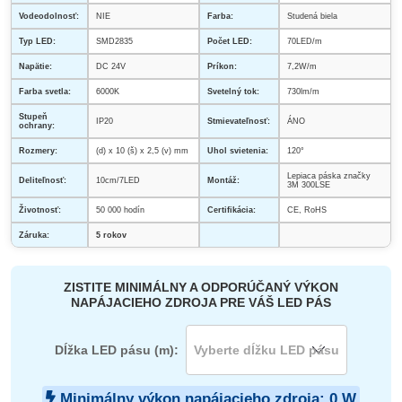
Vodeodolnosť:
NIE
Farba:
Studená biela
Typ LED:
SMD2835
Počet LED:
70LED/m
Napätie:
DC 24V
Príkon:
7,2W/m
Farba svetla:
6000K
Svetelný tok:
730lm/m
Stupeň
IP20
Stmievateľnosť:
ÁNO
ochrany:
Rozmery:
(d) x 10 (š) x 2,5 (v) mm
Uhol svietenia:
120°
Lepiaca páska značky
Deliteľnosť:
10cm/7LED
Montáž:
3M 300LSE
Životnosť:
50 000 hodín
Certifikácia:
CE, RoHS
Záruka:
5 rokov
ZISTITE MINIMÁLNY A ODPORÚČANÝ VÝKON
NAPÁJACIEHO ZDROJA PRE VÁŠ LED PÁS
Dĺžka LED pásu (m):
Minimálny výkon napájacieho zdroja:
0
W