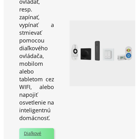
ovládať,
resp.
zapínať,
vypínať a
stmievať
pomocou
diaľkového
ovládača,
mobilom
alebo
tabletom cez
WIFI, alebo
napojiť
osvetlenie na
inteligentnú
domácnosť.
Diaľkové