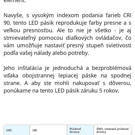
element.
Navyše, s vysokým indexom podania farieb CRI
90, tento LED pásik reprodukuje farby presne a s
veľkou presnosťou. Ale to nie je všetko - je aj
stmievateľný pomocou diaľkových ovládačov, čo
vám umožňuje nastaviť presný stupeň svietivosti
podľa vašej nálady alebo potreby.
Jeho inštalácia je jednoduchá a bezproblémová
vďaka obojstrannej lepiacej páske na spodnej
strane. A aby ste mohli nakupovať s dôverou,
ponúkame na tento LED pásik záruku 5 rokov.
Prúdové
ÁNO, vstavané prúdové
CRI:
>95
drivery:
drivery