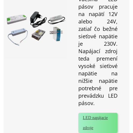
pásov pracuje
na napätí 12V
alebo 24V,
zatiaľ čo bežné
sieťové napätie
je 230V.
Napájací zdroj
teda premení
vysoké sieťové
napätie na
nižšie napätie
potrebné pre
prevádzku LED
pásov.
LED napájacie
zdroje