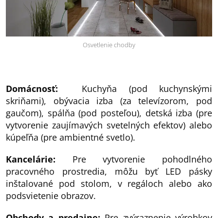
Osvetlenie chodby
Domácnosť:
Kuchyňa (pod kuchynskými
skriňami), obývacia izba (za televízorom, pod
gaučom), spálňa (pod posteľou), detská izba (pre
vytvorenie zaujímavých svetelných efektov) alebo
kúpeľňa (pre ambientné svetlo).
Kancelárie:
Pre vytvorenie pohodlného
pracovného prostredia, môžu byť LED pásky
inštalované pod stolom, v regáloch alebo ako
podsvietenie obrazov.
Obchody a predajne:
Pre zvýraznenie výrobkov