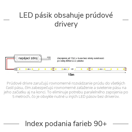
LED pásik obsahuje prúdové
drivery
Prúdové drivre zaručujú rovnomerné rozvádzanie prúdu do všetkých
častí pásu, čím zabezpečujú rovnomerné zaťaženie a svietenie pásu na
jeho začiatku aj na konci. To eliminuje potrebu paralelného zapojenia po
5 metroch, čo je obvykle nutné u iných LED pásov bez driverov.
Index podania farieb 90+