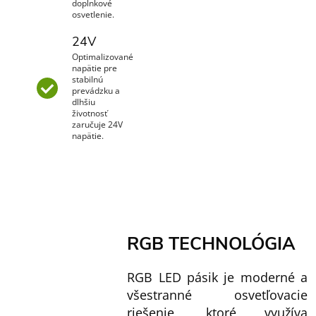
doplnkové
osvetlenie.
24V
Optimalizované
napätie pre
stabilnú
prevádzku a
dlhšiu
životnosť
zaručuje 24V
napätie.
RGB TECHNOLÓGIA
RGB LED pásik je moderné a
všestranné osvetľovacie
riešenie, ktoré využíva