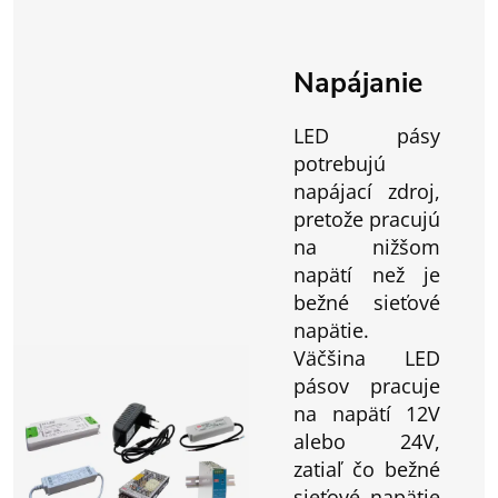
Napájanie
LED pásy
potrebujú
napájací zdroj,
pretože pracujú
na nižšom
napätí než je
bežné sieťové
napätie.
Väčšina LED
pásov pracuje
na napätí 12V
alebo 24V,
zatiaľ čo bežné
sieťové napätie