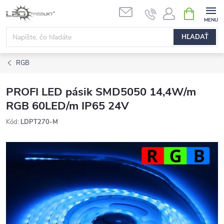
Prejsť
NÁKUPN
na
KOŠÍK
obsah
HĽADAŤ
RGB
PROFI LED pásik SMD5050 14,4W/m
RGB 60LED/m IP65 24V
Kód:
LDPT270-M