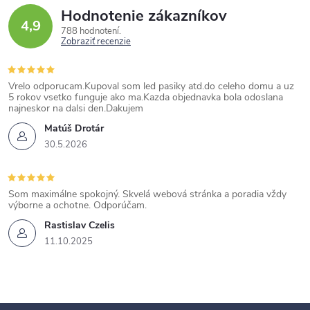
Hodnotenie zákazníkov
4,9
788 hodnotení
Zobraziť recenzie
Vrelo odporucam.Kupoval som led pasiky atd.do celeho domu a uz
5 rokov vsetko funguje ako ma.Kazda objednavka bola odoslana
najneskor na dalsi den.Dakujem
Matúš Drotár
30.5.2026
Som maximálne spokojný. Skvelá webová stránka a poradia vždy
výborne a ochotne. Odporúčam.
Rastislav Czelis
11.10.2025