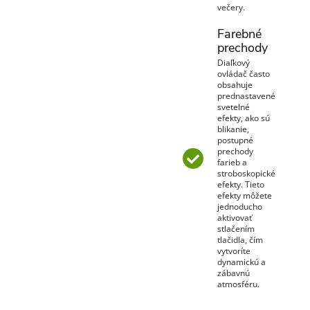
večery.
Farebné
prechody
Diaľkový
ovládač často
obsahuje
prednastavené
svetelné
efekty, ako sú
blikanie,
postupné
prechody
farieb a
stroboskopické
efekty. Tieto
efekty môžete
jednoducho
aktivovať
stlačením
tlačidla, čím
vytvoríte
dynamickú a
zábavnú
atmosféru.