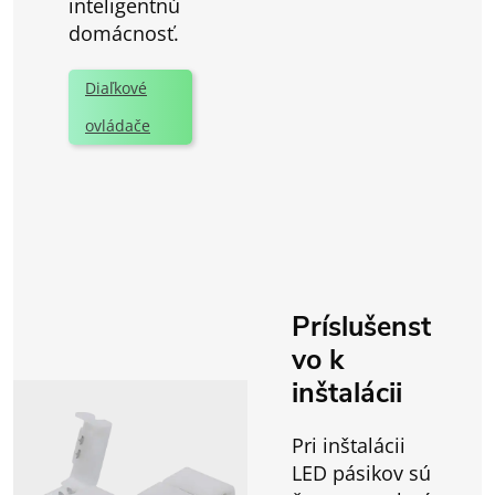
inteligentnú
domácnosť.
Diaľkové
ovládače
Príslušenst
vo k
inštalácii
Pri inštalácii
LED pásikov sú