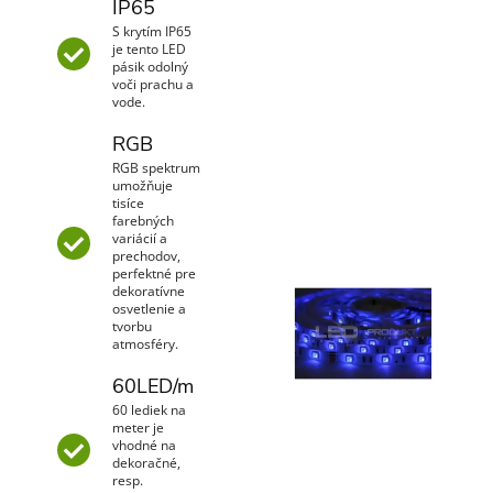
IP65
S krytím IP65
je tento LED
pásik odolný
voči prachu a
vode.
RGB
RGB spektrum
umožňuje
tisíce
farebných
variácií a
prechodov,
perfektné pre
dekoratívne
osvetlenie a
tvorbu
atmosféry.
60LED/m
60 lediek na
meter je
vhodné na
dekoračné,
resp.