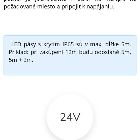
požadované miesto a pripojiť k napájaniu.
LED pásy s krytím IP65 sú v max. dĺžke 5m.
Príklad: pri zakúpení 12m budú odoslané 5m,
5m + 2m.
24V