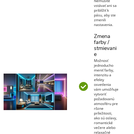
Nemusíte
vstávať ani sa
priblížiť k
pásu, aby ste
zmenili
nastavenia.
Zmena
farby /
stmievani
e
Možnosť
jednoducho
meniť farby,
intenzitu a
efekty
osvetlenia
vám umožňuje
vytvoriť
požadovanú
atmosféru pre
rôzne
príležitosti,
ako sú oslavy,
romantické
večere alebo
relaxačné