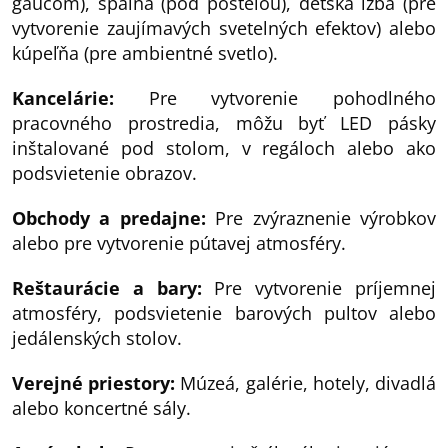
gaučom), spálňa (pod posteľou), detská izba (pre
vytvorenie zaujímavých svetelných efektov) alebo
kúpeľňa (pre ambientné svetlo).
Kancelárie:
Pre vytvorenie pohodlného
pracovného prostredia, môžu byť LED pásky
inštalované pod stolom, v regáloch alebo ako
podsvietenie obrazov.
Obchody a predajne:
Pre zvýraznenie výrobkov
alebo pre vytvorenie pútavej atmosféry.
Reštaurácie a bary:
Pre vytvorenie príjemnej
atmosféry, podsvietenie barových pultov alebo
jedálenských stolov.
Verejné priestory:
Múzeá, galérie, hotely, divadlá
alebo koncertné sály.