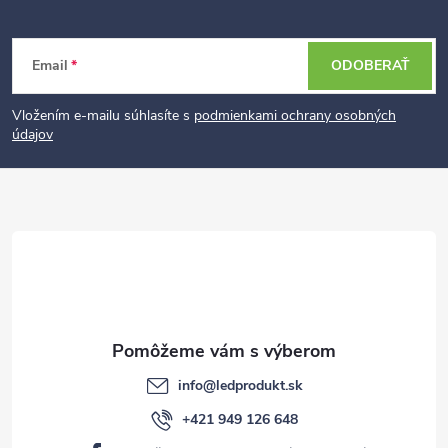
Z
Email
ODOBERAŤ
á
p
Vložením e-mailu súhlasíte s
podmienkami ochrany osobných
údajov
ä
t
i
e
info
@
ledprodukt.sk
+421 949 126 648