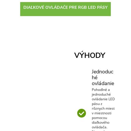
DIAĽKOVÉ OVLÁDAČE PRE RGB LED PÁSY
VÝHODY
Jednoduc
hé
ovládanie
Pohodlné a
jednoduché
ovládanie LED
pásu z
rôznych miest
v miestnosti
pomocou
diaľkového
ovládača.