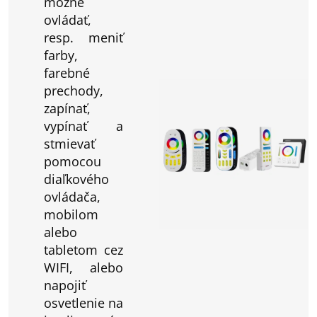
možné
ovládať,
resp. meniť
farby,
farebné
prechody,
zapínať,
vypínať a
stmievať
pomocou
diaľkového
ovládača,
mobilom
alebo
tabletom cez
WIFI, alebo
napojiť
osvetlenie na