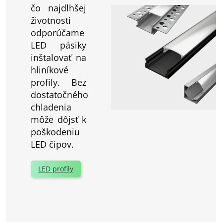
čo najdlhšej
životnosti
odporúčame
LED pásiky
inštalovať na
hliníkové
profily. Bez
dostatočného
chladenia
môže dôjsť k
poškodeniu
LED čipov.
LED profily