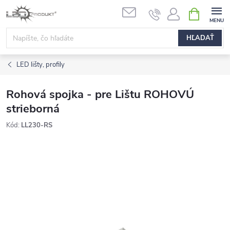
Prejsť
NÁKUPN
na
KOŠÍK
obsah
HĽADAŤ
LED lišty, profily
Rohová spojka - pre Lištu ROHOVÚ
strieborná
Kód:
LL230-RS