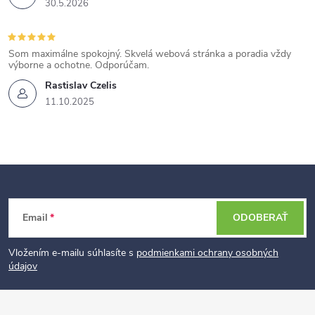
30.5.2026
Som maximálne spokojný. Skvelá webová stránka a poradia vždy
výborne a ochotne. Odporúčam.
Rastislav Czelis
11.10.2025
Z
Email
ODOBERAŤ
á
p
Vložením e-mailu súhlasíte s
podmienkami ochrany osobných
údajov
ä
t
i