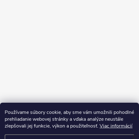
Používame súbory cookie, aby sme vám umožnili pohodlné
prehliadanie webovej stránky a vďaka analýze neustále
zlepšovali jej funkcie, výkon a použiteľnosť.
Viac informácií
Sledovať na Instagrame