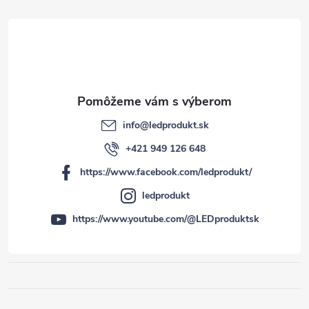
e
info
@
ledprodukt.sk
+421 949 126 648
https://www.facebook.com/ledprodukt/
ledprodukt
https://www.youtube.com/@LEDproduktsk