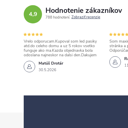
Hodnotenie zákazníkov
4,9
Zobraziť recenzie
788 hodnotení
Vrelo odporucam.Kupoval som led pasiky
Som maxim
atd.do celeho domu a uz 5 rokov vsetko
stránka a 
funguje ako ma.Kazda objednavka bola
Odporúča
odoslana najneskor na dalsi den.Dakujem
Ra
Matúš Drotár
1
30.5.2026
Z
á