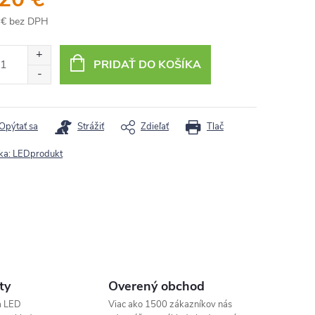
 € bez DPH
otková
:
PRIDAŤ DO KOŠÍKA
Opýtať sa
Strážiť
Zdieľať
Tlač
ka:
LEDprodukt
ty
Overený obchod
a LED
Viac ako 1500 zákazníkov nás