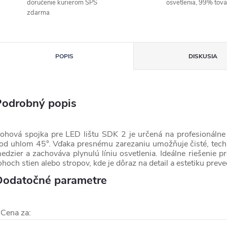
doručenie kurierom SPS
osvetlenia, 99% tov
zdarma
POPIS
DISKUSIA
Podrobný popis
ohová spojka pre LED lištu SDK 2 je určená na profesionálne 
od uhlom 45°. Vďaka presnému zarezaniu umožňuje čisté, techn
edzier a zachováva plynulú líniu osvetlenia. Ideálne riešenie p
ohoch stien alebo stropov, kde je dôraz na detail a estetiku preve
Dodatočné parametre
Cena za
: