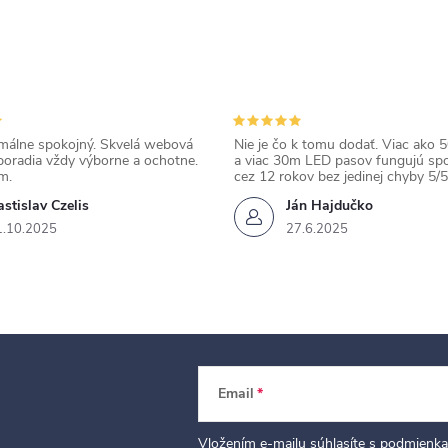
álne spokojný. Skvelá webová
Nie je čo k tomu dodať. Viac ako 50
poradia vždy výborne a ochotne.
a viac 30m LED pasov fungujú spo
m.
cez 12 rokov bez jedinej chyby 5/5
stislav Czelis
Ján Hajdučko
1.10.2025
27.6.2025
Email
Vložením e-mailu súhlasíte s
podmienka