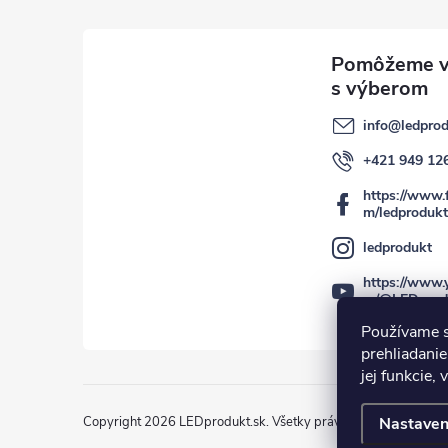
info
@
ledprod
+421 949 12
https://www.
m/ledprodukt
ledprodukt
https://www.
m/@LEDprod
Používame s
prehliadanie
jej funkcie,
Copyright 2026
LEDprodukt.sk
. Všetky práva vyhradené.
Nastaven