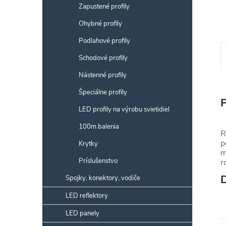
Zapustené profily
Ohybné profily
Podlahové profily
Schodové profily
Nástenné profily
Špeciálne profily
LED profily na výrobu svietidiel
100m balenia
R
p
Krytky
m
Príslušenstvo
r
Spojky, konektory, vodiče
LED reflektory
LED panely