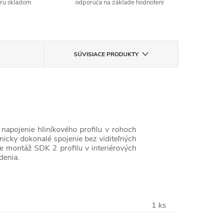
aru skladom
odporúča na základe hodnotení
SÚVISIACE PRODUKTY
napojenie hliníkového profilu v rohoch
icky dokonalé spojenie bez viditeľných
re montáž SDK 2 profilu v interiérových
denia.
1 ks