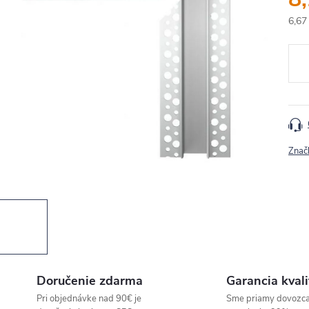
6,67
Jedn
cena
Znač
Doručenie zdarma
Garancia kvali
Pri objednávke nad 90€ je
Sme priamy dovozc