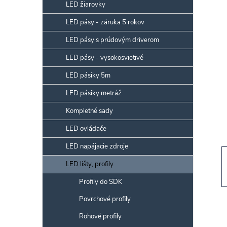
p
LED žiarovky
a
LED pásy - záruka 5 rokov
n
LED pásy s prúdovým driverom
e
l
LED pásy - vysokosvietivé
LED pásiky 5m
LED pásiky metráž
Kompletné sady
LED ovládače
LED napájacie zdroje
LED lišty, profily
Profily do SDK
Povrchové profily
Rohové profily