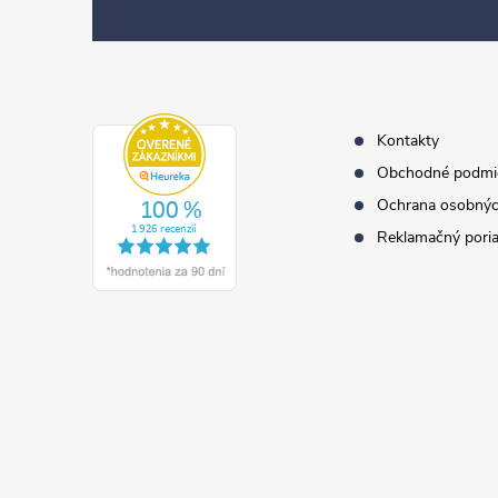
p
ä
t
i
e
Kontakty
Obchodné podmi
Ochrana osobnýc
Reklamačný pori