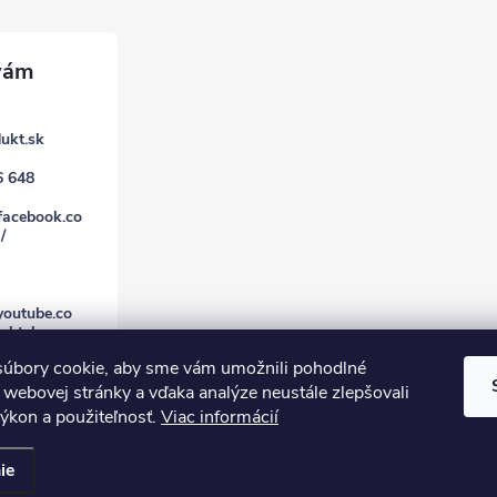
ukt.sk
6 648
facebook.co
/
youtube.co
uktsk
úbory cookie, aby sme vám umožnili pohodlné
 webovej stránky a vďaka analýze neustále zlepšovali
 výkon a použiteľnosť.
Viac informácií
ie