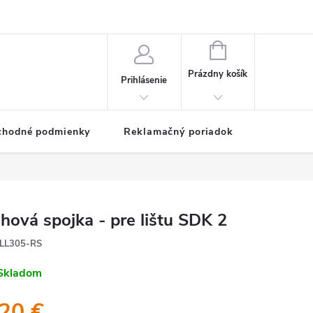
NÁKUPNÝ
KOŠÍK
Prázdny košík
Prihlásenie
chodné podmienky
Reklamačný poriadok
hová spojka - pre lištu SDK 2
LL305-RS
Skladom
,20 €