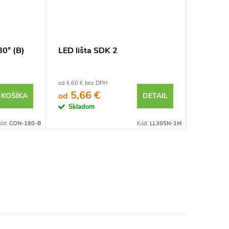
80° (B)
LED lišta SDK 2
od 4,60 € bez DPH
5,66 €
od
 KOŠÍKA
DETAIL
Skladom
ód:
CON-180-B
Kód:
LL305N-1M