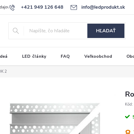
+421 949 126 648
info@ledprodukt.sk
dajov
Reklamačný poriadok
HĽADAŤ
ideá
LED články
FAQ
Veľkoobchod
Ob
DK 2
Ro
Kód:
8