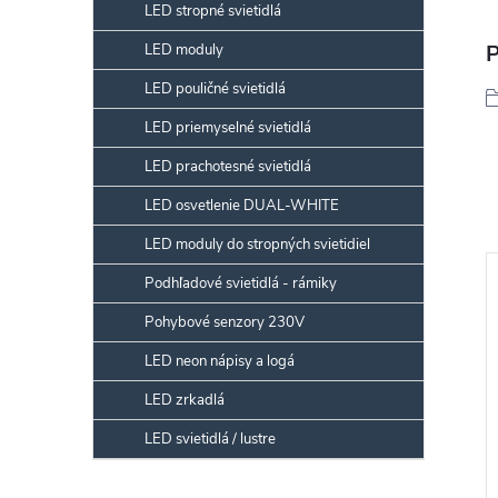
LED stropné svietidlá
P
LED moduly
LED pouličné svietidlá
LED priemyselné svietidlá
LED prachotesné svietidlá
LED osvetlenie DUAL-WHITE
LED moduly do stropných svietidiel
Podhľadové svietidlá - rámiky
Pohybové senzory 230V
LED neon nápisy a logá
LED zrkadlá
LED svietidlá / lustre