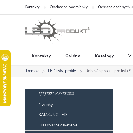
Prejsť
Kontakty
Obchodné podmienky
Ochrana osobných ú
na
obsah
Kontakty
Galéria
Katalógy
V
Domov
LED lišty, profily
Rohová spojka - pre lištu S
B
Preskočiť
💥💥💥ZĽAVY💥💥💥
kategórie
o
Novinky
č
SAMSUNG LED
n
ý
LED solárne osvetlenie