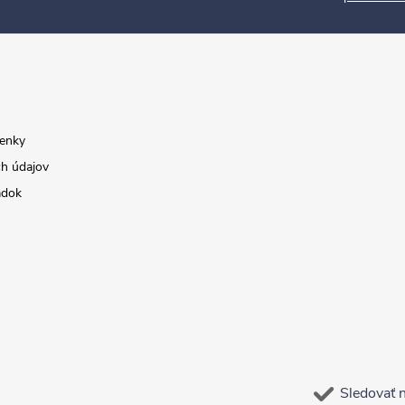
enky
h údajov
adok
Sledovať 