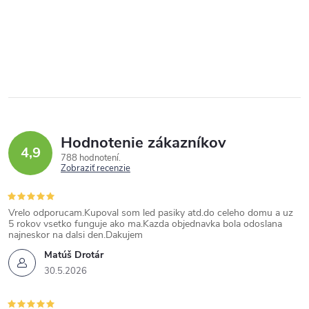
Hodnotenie zákazníkov
4,9
788 hodnotení
Zobraziť recenzie
Vrelo odporucam.Kupoval som led pasiky atd.do celeho domu a uz
5 rokov vsetko funguje ako ma.Kazda objednavka bola odoslana
najneskor na dalsi den.Dakujem
Matúš Drotár
30.5.2026