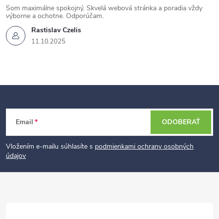
Som maximálne spokojný. Skvelá webová stránka a poradia vždy
výborne a ochotne. Odporúčam.
Rastislav Czelis
11.10.2025
Z
Email
ODOBERAŤ
á
p
Vložením e-mailu súhlasíte s
podmienkami ochrany osobných
údajov
ä
t
i
e