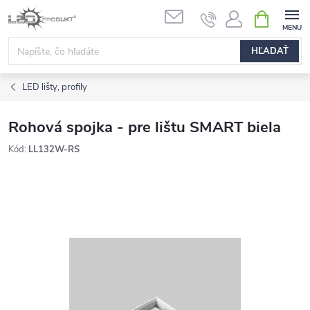
Prejsť
NÁKUPN
na
KOŠÍK
obsah
HĽADAŤ
LED lišty, profily
Rohová spojka - pre lištu SMART biela
Kód:
LL132W-RS