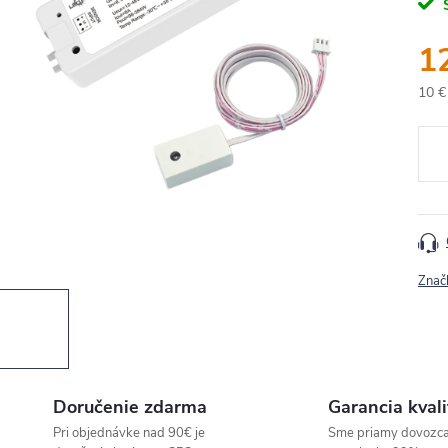
1
10 €
Jedn
cena
Znač
Doručenie zdarma
Garancia kvali
Pri objednávke nad 90€ je
Sme priamy dovozc