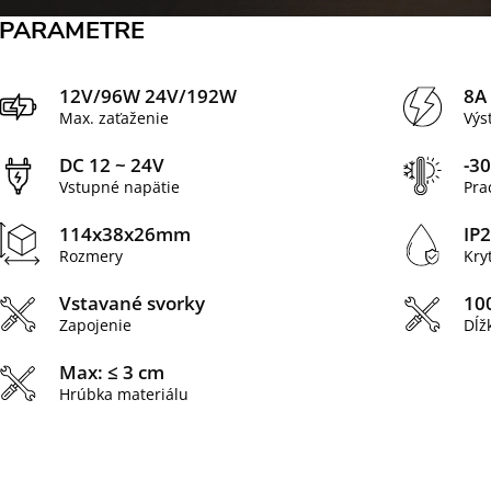
PARAMETRE
12V/96W 24V/192W
8A
Max. zaťaženie
Výs
DC 12 ~ 24V
-3
Vstupné napätie
Pra
114x38x26mm
IP2
Rozmery
Kry
Vstavané svorky
10
Zapojenie
Dĺž
Max: ≤ 3 cm
Hrúbka materiálu