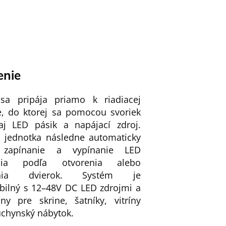
enie
sa pripája priamo k riadiacej
e, do ktorej sa pomocou svoriek
aj LED pásik a napájací zdroj.
a jednotka následne automaticky
 zapínanie a vypínanie LED
enia podľa otvorenia alebo
renia dvierok. Systém je
bilný s 12–48V DC LED zdrojmi a
lny pre skrine, šatníky, vitríny
uchynský nábytok.