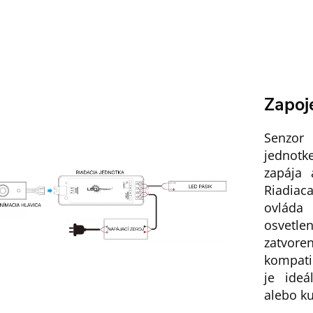
Zapoj
Senzor 
jednotk
zapája 
Riadiac
ovláda
osvetl
zatvo
kompati
je ideá
alebo k