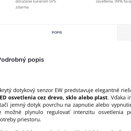
doručenie kurierom SPS
osvetlenia, 99% tov
zdarma
POPIS
Podrobný popis
krytý dotykový senzor EW predstavuje elegantné rie
ED osvetlenia cez drevo, sklo alebo plast
. Vďaka i
tačí jemný dotyk povrchu na zapnutie alebo vypnuti
e možné plynulo regulovať intenzitu osvetlenia p
otreby priestoru.