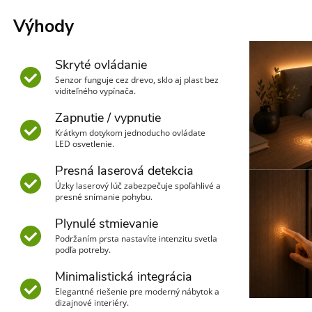
Výhody
Skryté ovládanie
Senzor funguje cez drevo, sklo aj plast bez
viditeľného vypínača.
Zapnutie / vypnutie
Krátkym dotykom jednoducho ovládate
LED osvetlenie.
Presná laserová detekcia
Úzky laserový lúč zabezpečuje spoľahlivé a
presné snímanie pohybu.
Plynulé stmievanie
Podržaním prsta nastavíte intenzitu svetla
podľa potreby.
Minimalistická integrácia
Elegantné riešenie pre moderný nábytok a
dizajnové interiéry.