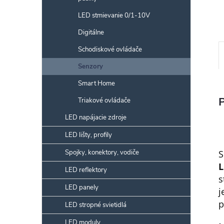
LED stmievanie 0/1-10V
Digitálne
Schodiskové ovládače
Senzory
Smart Home
Triakové ovládače
LED napájacie zdroje
LED lišty, profily
Spojky, konektory, vodiče
S
L
LED reflektory
s
LED panely
j
p
LED stropné svietidlá
LED moduly