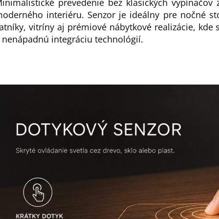
inimalistické prevedenie bez klasických vypínačov 
oderného interiéru. Senzor je ideálny pre nočné sto
atníky, vitríny aj prémiové nábytkové realizácie, kde 
 nenápadnú integráciu technológií.