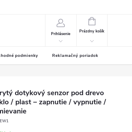
NÁKUPNÝ
KOŠÍK
Prázdny košík
Prihlásenie
chodné podmienky
Reklamačný poriadok
rytý dotykový senzor pod drevo
sklo / plast – zapnutie / vypnutie /
mievanie
EW1