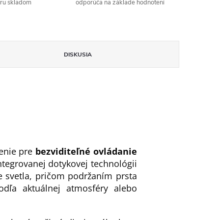
aru skladom
odporúča na základe hodnotení
DISKUSIA
šenie pre
bezviditeľné ovládanie
ntegrovanej dotykovej technológii
e svetla, pričom podržaním prsta
odľa aktuálnej atmosféry alebo