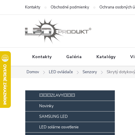
Prejsť
Kontakty
Obchodné podmienky
Ochrana osobných ú
na
obsah
Kontakty
Galéria
Katalógy
V
Domov
LED ovládače
Senzory
Skrytý dotykový 
B
Preskočiť
💥💥💥ZĽAVY💥💥💥
kategórie
o
Novinky
č
SAMSUNG LED
n
ý
LED solárne osvetlenie