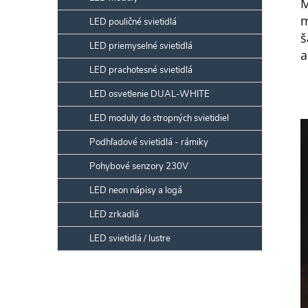
M
m
LED pouličné svietidlá
š
LED priemyselné svietidlá
a
LED prachotesné svietidlá
LED osvetlenie DUAL-WHITE
LED moduly do stropných svietidiel
Podhľadové svietidlá - rámiky
Pohybové senzory 230V
LED neon nápisy a logá
LED zrkadlá
LED svietidlá / lustre