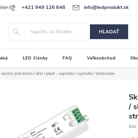
+421 949 126 648
info@ledprodukt.sk
dajov
Reklamačný poriadok
HĽADAŤ
ideá
LED články
FAQ
Veľkoobchod
Ob
senzor pod drevo / sklo / plast – zapnutie / vypnutie / stmievanie
Sk
/ 
st
Kód: