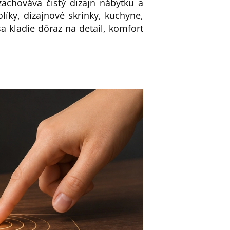
zachováva čistý dizajn nábytku a
líky, dizajnové skrinky, kuchyne,
sa kladie dôraz na detail, komfort