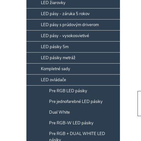
p
LED žiarovky
a
LED pásy - záruka 5 rokov
n
LED pásy s prúdovým driverom
e
l
LED pásy - vysokosvietivé
LED pásiky 5m
LED pásiky metráž
Kompletné sady
LED ovládače
Pre RGB LED pásiky
Pre jednofarebné LED pásiky
Dual White
Pre RGB-W LED pásiky
Pre RGB + DUAL WHITE LED
pásiky