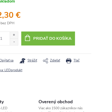
Skladom
2,30 €
 bez DPH
otková
:
PRIDAŤ DO KOŠÍKA
Opýtať sa
Strážiť
Zdieľať
Tlač
ka:
LEDprodukt
ty
Overený obchod
a LED
Viac ako 1500 zákazníkov nás