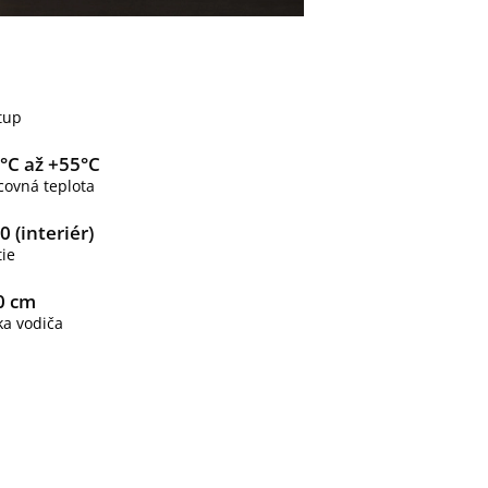
tup
0°C až +55°C
covná teplota
0 (interiér)
tie
0 cm
ka vodiča