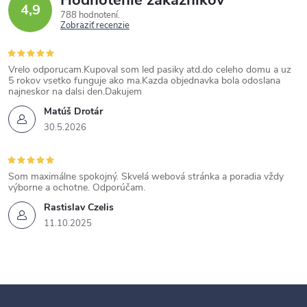
Hodnotenie zákazníkov
4,9
788 hodnotení
Zobraziť recenzie
Vrelo odporucam.Kupoval som led pasiky atd.do celeho domu a uz
5 rokov vsetko funguje ako ma.Kazda objednavka bola odoslana
najneskor na dalsi den.Dakujem
Matúš Drotár
30.5.2026
Som maximálne spokojný. Skvelá webová stránka a poradia vždy
výborne a ochotne. Odporúčam.
Rastislav Czelis
11.10.2025