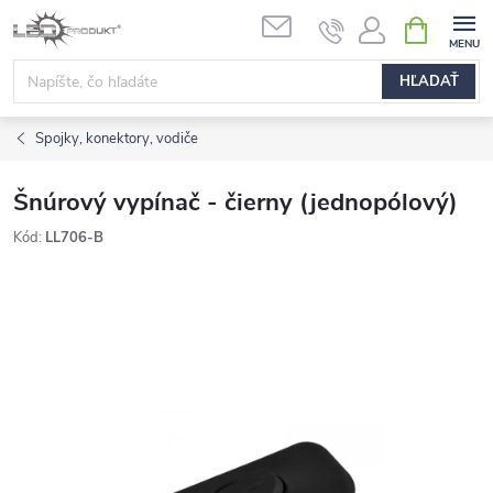
Prejsť
NÁKUPN
na
KOŠÍK
obsah
HĽADAŤ
Spojky, konektory, vodiče
Šnúrový vypínač - čierny (jednopólový)
Kód:
LL706-B