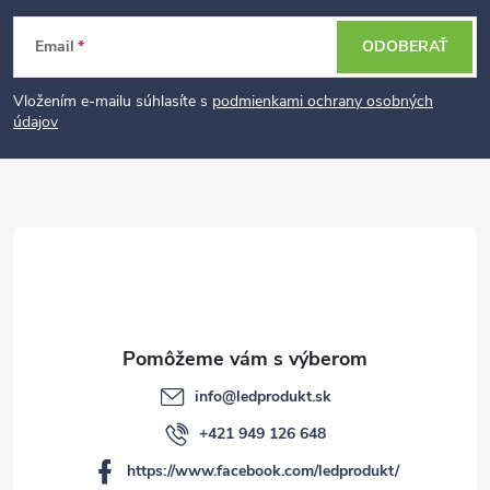
Z
Email
ODOBERAŤ
á
p
Vložením e-mailu súhlasíte s
podmienkami ochrany osobných
údajov
ä
t
i
e
info
@
ledprodukt.sk
+421 949 126 648
https://www.facebook.com/ledprodukt/