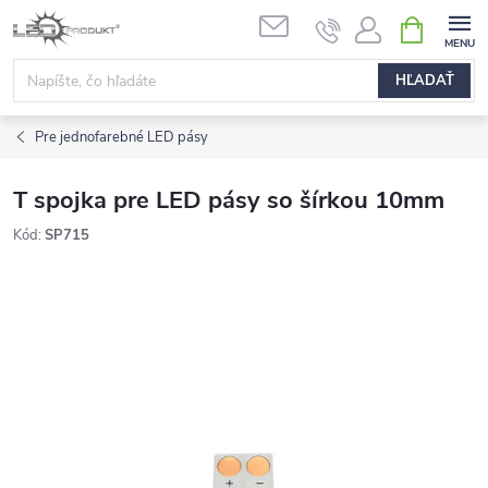
Prejsť
NÁKUPN
na
KOŠÍK
obsah
HĽADAŤ
Pre jednofarebné LED pásy
T spojka pre LED pásy so šírkou 10mm
Kód:
SP715