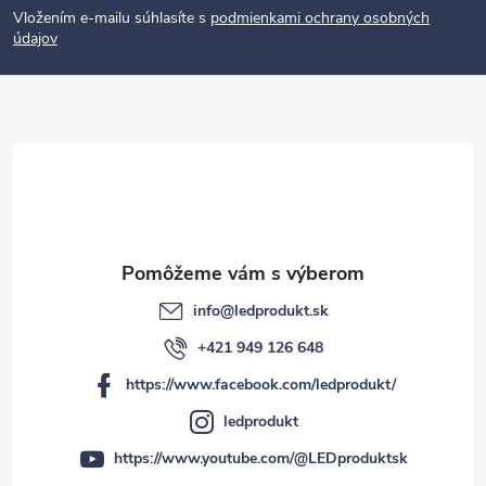
p
Vložením e-mailu súhlasíte s
podmienkami ochrany osobných
údajov
ä
t
i
e
info
@
ledprodukt.sk
+421 949 126 648
https://www.facebook.com/ledprodukt/
ledprodukt
https://www.youtube.com/@LEDproduktsk