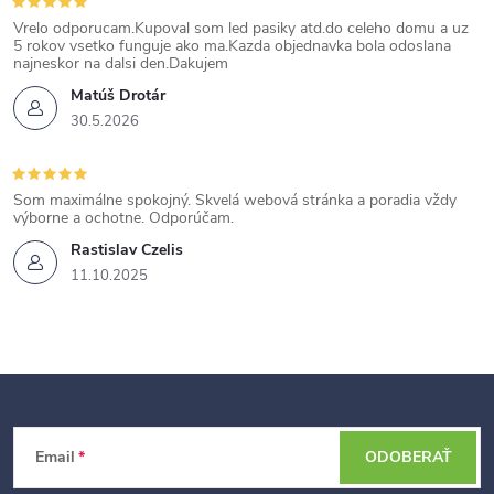
Vrelo odporucam.Kupoval som led pasiky atd.do celeho domu a uz
5 rokov vsetko funguje ako ma.Kazda objednavka bola odoslana
najneskor na dalsi den.Dakujem
Matúš Drotár
30.5.2026
Som maximálne spokojný. Skvelá webová stránka a poradia vždy
výborne a ochotne. Odporúčam.
Rastislav Czelis
11.10.2025
Z
Email
ODOBERAŤ
á