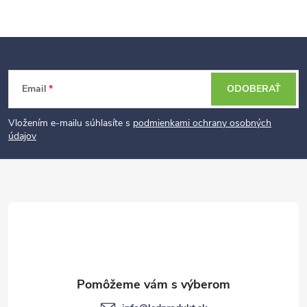
Z
Email
ODOBERAŤ
á
p
Vložením e-mailu súhlasíte s
podmienkami ochrany osobných
údajov
ä
t
i
e