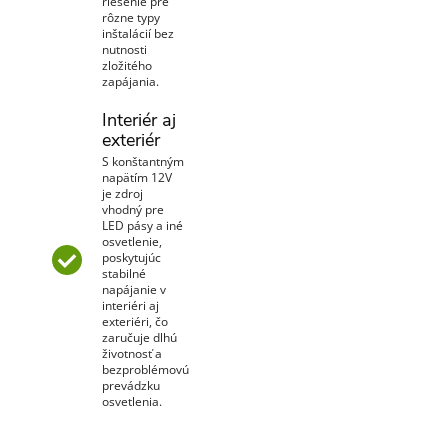
riešenie pre
rôzne typy
inštalácií bez
nutnosti
zložitého
zapájania.
Interiér aj
exteriér
S konštantným
napätím 12V
je zdroj
vhodný pre
LED pásy a iné
osvetlenie,
poskytujúc
stabilné
napájanie v
interiéri aj
exteriéri, čo
zaručuje dlhú
životnosť a
bezproblémovú
prevádzku
osvetlenia.