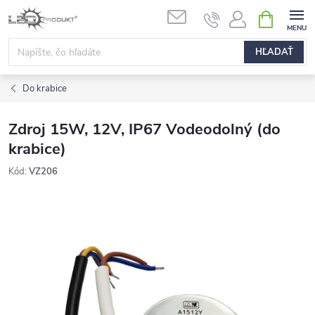
Prejsť
NÁKUPN
na
KOŠÍK
obsah
HĽADAŤ
Do krabice
Zdroj 15W, 12V, IP67 Vodeodolný (do
krabice)
Kód:
VZ206