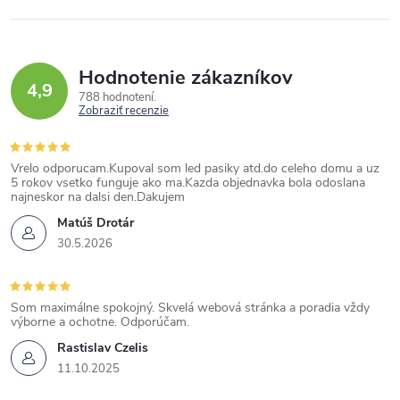
Hodnotenie zákazníkov
4,9
788 hodnotení
Zobraziť recenzie
Vrelo odporucam.Kupoval som led pasiky atd.do celeho domu a uz
5 rokov vsetko funguje ako ma.Kazda objednavka bola odoslana
najneskor na dalsi den.Dakujem
Matúš Drotár
30.5.2026
Som maximálne spokojný. Skvelá webová stránka a poradia vždy
výborne a ochotne. Odporúčam.
Rastislav Czelis
11.10.2025