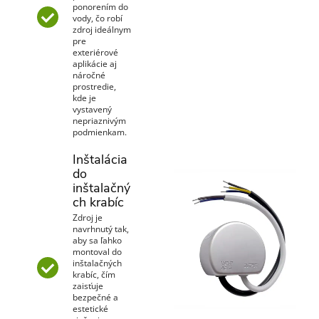
ponorením do
vody, čo robí
zdroj ideálnym
pre
exteriérové
aplikácie aj
náročné
prostredie,
kde je
vystavený
nepriaznivým
podmienkam.
Inštalácia
do
inštalačný
ch krabíc
Zdroj je
navrhnutý tak,
aby sa ľahko
montoval do
inštalačných
krabíc, čím
zaisťuje
bezpečné a
estetické