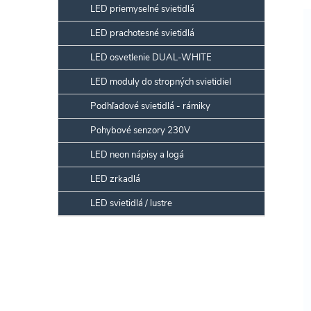
LED priemyselné svietidlá
LED prachotesné svietidlá
LED osvetlenie DUAL-WHITE
LED moduly do stropných svietidiel
Podhľadové svietidlá - rámiky
Pohybové senzory 230V
LED neon nápisy a logá
LED zrkadlá
LED svietidlá / lustre