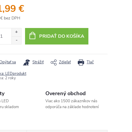
1,99 €
 € bez DPH
otková
:
PRIDAŤ DO KOŠÍKA
Opýtať sa
Strážiť
Zdieľať
Tlač
ka:
LEDprodukt
ka
:
2 roky
ty
Overený obchod
a LED
Viac ako 1500 zákazníkov nás
aru skladom
odporúča na základe hodnotení