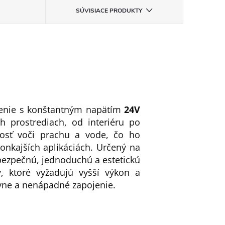
SÚVISIACE PRODUKTY
lenie s konštantným napätím
24V
h prostrediach, od interiéru po
osť voči prachu a vode, čo ho
nkajších aplikáciách. Určený na
 bezpečnú, jednoduchú a estetickú
y, ktoré vyžadujú vyšší výkon a
vne a nenápadné zapojenie.