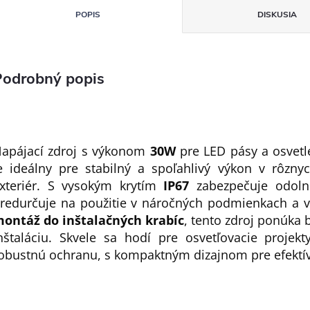
POPIS
DISKUSIA
Podrobný popis
apájací zdroj s výkonom
30W
pre LED pásy a osvet
e ideálny pre stabilný a spoľahlivý výkon v rôznyc
xteriér. S vysokým krytím
IP67
zabezpečuje odoln
redurčuje na použitie v náročných podmienkach a vo
ontáž do inštalačných krabíc
, tento zdroj ponúka
nštaláciu. Skvele sa hodí pre osvetľovacie projekt
obustnú ochranu, s kompaktným dizajnom pre efektí