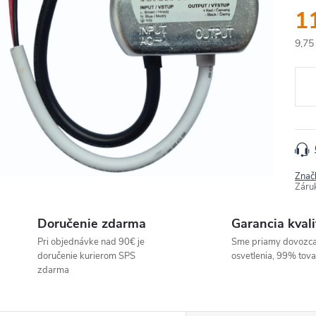
1
9,75
Jedn
cena
Znač
Záru
Doručenie zdarma
Garancia kvali
Pri objednávke nad 90€ je
Sme priamy dovozc
doručenie kurierom SPS
osvetlenia, 99% tov
zdarma