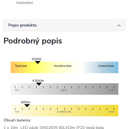
hodnotení
Popis produktu
Podrobný popis
3000K
Teplá biela
Neutrálna biela
Studená biela
4.8W/m
min
príkon
max
495lm
min
svetelný tok
max
Obsah balenia:
1 x 10m LED pásik SMD2835 60LED/m IP20 teplá biela