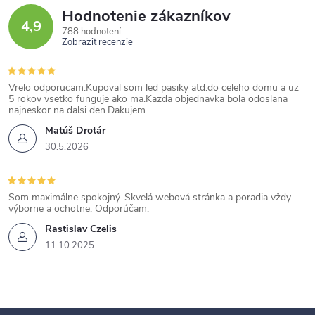
Hodnotenie zákazníkov
4,9
788 hodnotení
Zobraziť recenzie
Vrelo odporucam.Kupoval som led pasiky atd.do celeho domu a uz
5 rokov vsetko funguje ako ma.Kazda objednavka bola odoslana
najneskor na dalsi den.Dakujem
Matúš Drotár
30.5.2026
Som maximálne spokojný. Skvelá webová stránka a poradia vždy
výborne a ochotne. Odporúčam.
Rastislav Czelis
11.10.2025