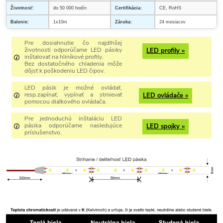
Životnosť:
do 50 000 hodín
Certifikácia:
CE, RoHS
Balenie:
1x10m
Záruka:
24 mesiacov
Pre dosiahnutie čo najdlhšej
životnosti odporúčame LED pásiky
LED profily »
inštalovať na hliníkové profily.
Bez dostatočného chladenia môže
dôjsť k poškodeniu LED čipov.
LED pásik je možné ovládať,
resp.zapínať, vypínať a stmievať
LED ovládače »
pomocou diaľkového ovládača.
Pre jednoduchú inštaláciu LED
pásika odporúčame nasledujúce
LED spojky »
príslušenstvo.