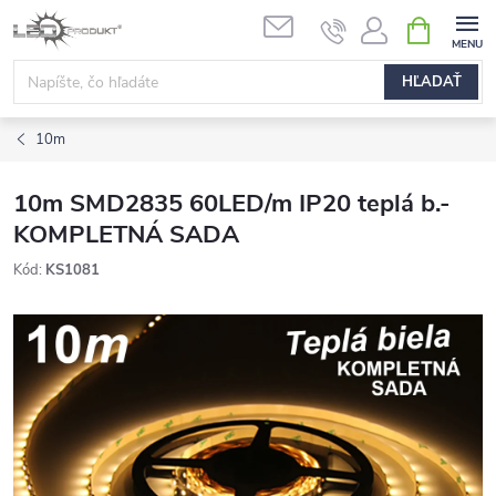
Prejsť
NÁKUPN
na
KOŠÍK
obsah
HĽADAŤ
10m
10m SMD2835 60LED/m IP20 teplá b.-
KOMPLETNÁ SADA
Kód:
KS1081