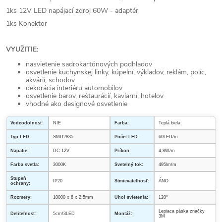
1ks 12V LED napájací zdroj 60W - adaptér
1ks Konektor
VYUŽITIE:
nasvietenie sadrokartónových podhladov
osvetlenie kuchynskej linky, kúpelní, výkladov, reklám, políc,
akvárií, schodov
dekorácia interiéru automobilov
osvetlenie barov, reštaurácií, kaviarní, hotelov
vhodné ako designové osvetlenie
Vodeodolnosť:
NIE
Farba:
Teplá biela
Typ LED:
SMD2835
Počet LED:
60LED/m
Napätie:
DC 12V
Príkon:
4,8W/m
Farba svetla:
3000K
Svetelný tok:
495lm/m
Stupeň
IP20
Stmievateľnosť:
ÁNO
ochrany:
Rozmery:
10000 x 8 x 2,5mm
Uhol svietenia:
120°
Lepiaca páska značky
Deliteľnosť:
5cm/3LED
Montáž:
3M