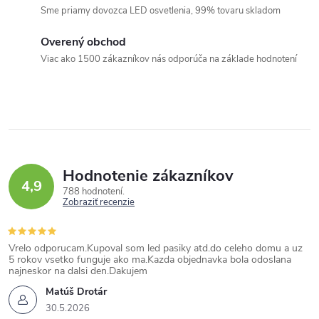
Sme priamy dovozca LED osvetlenia, 99% tovaru skladom
a
c
Overený obchod
i
Viac ako 1500 zákazníkov nás odporúča na základe hodnotení
e
p
r
v
k
Hodnotenie zákazníkov
y
4,9
788 hodnotení
v
Zobraziť recenzie
ý
p
Vrelo odporucam.Kupoval som led pasiky atd.do celeho domu a uz
i
5 rokov vsetko funguje ako ma.Kazda objednavka bola odoslana
najneskor na dalsi den.Dakujem
s
Matúš Drotár
u
30.5.2026