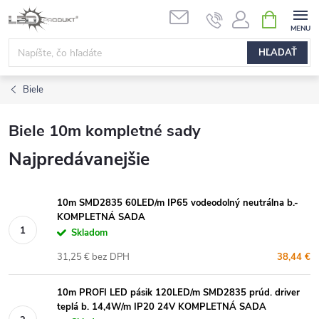
Prejsť
NÁKUPN
na
KOŠÍK
obsah
HĽADAŤ
Biele
Biele 10m kompletné sady
Najpredávanejšie
10m SMD2835 60LED/m IP65 vodeodolný neutrálna b.-
KOMPLETNÁ SADA
Skladom
31,25 € bez DPH
38,44 €
10m PROFI LED pásik 120LED/m SMD2835 prúd. driver
teplá b. 14,4W/m IP20 24V KOMPLETNÁ SADA