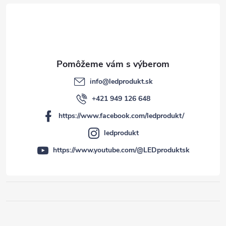
e
info
@
ledprodukt.sk
+421 949 126 648
https://www.facebook.com/ledprodukt/
ledprodukt
https://www.youtube.com/@LEDproduktsk