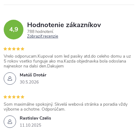
Hodnotenie zákazníkov
4,9
788 hodnotení
Zobraziť recenzie
Vrelo odporucam.Kupoval som led pasiky atd.do celeho domu a uz
5 rokov vsetko funguje ako ma.Kazda objednavka bola odoslana
najneskor na dalsi den.Dakujem
Matúš Drotár
30.5.2026
Som maximálne spokojný. Skvelá webová stránka a poradia vždy
výborne a ochotne. Odporúčam.
Rastislav Czelis
11.10.2025