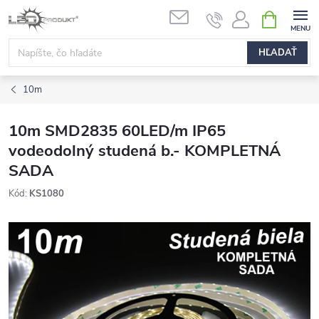
Prejsť
NÁKUPN
na
KOŠÍK
obsah
HĽADAŤ
10m
10m SMD2835 60LED/m IP65
vodeodolný studená b.- KOMPLETNÁ
SADA
Kód:
KS1080