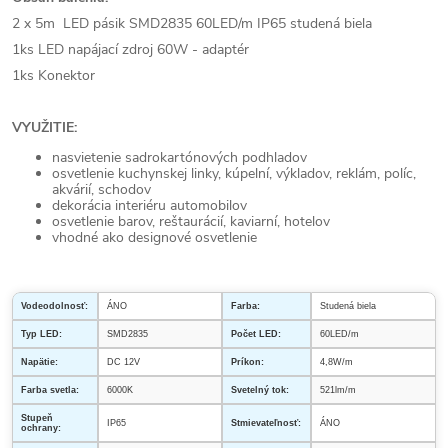
2 x 5m LED pásik SMD2835 60LED/m IP65 studená biela
1ks LED napájací zdroj 60W - adaptér
1ks Konektor
VYUŽITIE:
nasvietenie sadrokartónových podhladov
osvetlenie kuchynskej linky, kúpelní, výkladov, reklám, políc,
akvárií, schodov
dekorácia interiéru automobilov
osvetlenie barov, reštaurácií, kaviarní, hotelov
vhodné ako designové osvetlenie
Vodeodolnosť:
ÁNO
Farba:
Studená biela
Typ LED:
SMD2835
Počet LED:
60LED/m
Napätie:
DC 12V
Príkon:
4,8W/m
Farba svetla:
6000K
Svetelný tok:
521lm/m
Stupeň
IP65
Stmievateľnosť:
ÁNO
ochrany: