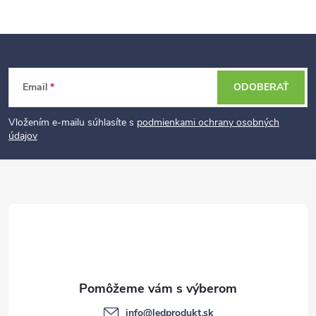
Z
Email
ODOBERAŤ
á
p
Vložením e-mailu súhlasíte s
podmienkami ochrany osobných
údajov
ä
t
i
e
info
@
ledprodukt.sk