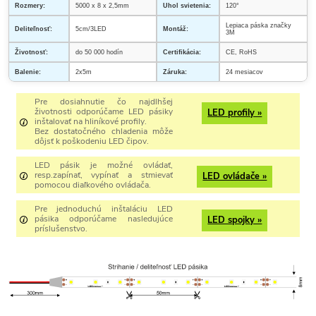
Rozmery:
5000 x 8 x 2,5mm
Uhol svietenia:
120°
Lepiaca páska značky
Deliteľnosť:
5cm/3LED
Montáž:
3M
Životnosť:
do 50 000 hodín
Certifikácia:
CE, RoHS
Balenie:
2x5m
Záruka:
24 mesiacov
Pre dosiahnutie čo najdlhšej
životnosti odporúčame LED pásiky
LED profily »
inštalovať na hliníkové profily.
Bez dostatočného chladenia môže
dôjsť k poškodeniu LED čipov.
LED pásik je možné ovládať,
resp.zapínať, vypínať a stmievať
LED ovládače »
pomocou diaľkového ovládača.
Pre jednoduchú inštaláciu LED
pásika odporúčame nasledujúce
LED spojky »
príslušenstvo.