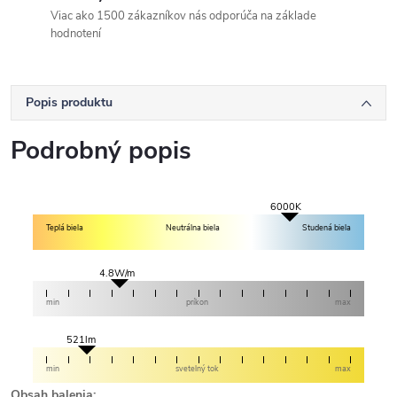
Viac ako 1500 zákazníkov nás odporúča na základe
hodnotení
Popis produktu
Podrobný popis
6000K
Teplá biela
Neutrálna biela
Studená biela
4.8W/m
min
príkon
max
521lm
min
svetelný tok
max
Obsah balenia: