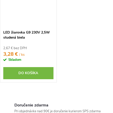
LED žiarovka G9 230V 2,5W
studená biela
2,67 € bez DPH
3,28 €
/ ks
Skladom
DO KOŠÍKA
O
v
Doručenie zdarma
l
Pri objednávke nad 90€ je doručenie kurierom SPS zdarma