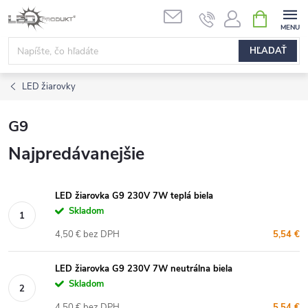
Prejsť
NÁKUPN
na
KOŠÍK
obsah
HĽADAŤ
LED žiarovky
G9
Najpredávanejšie
LED žiarovka G9 230V 7W teplá biela
Skladom
4,50 € bez DPH
5,54 €
LED žiarovka G9 230V 7W neutrálna biela
Skladom
4,50 € bez DPH
5,54 €