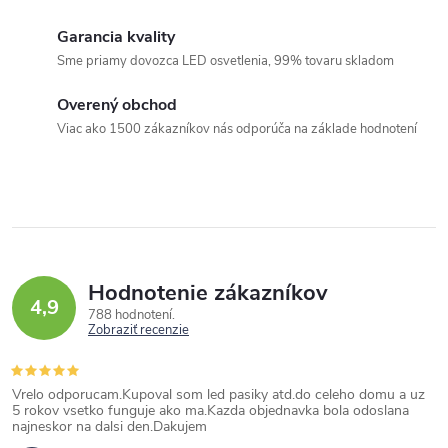
á
Garancia kvality
d
Sme priamy dovozca LED osvetlenia, 99% tovaru skladom
a
c
Overený obchod
i
Viac ako 1500 zákazníkov nás odporúča na základe hodnotení
e
p
r
v
k
Hodnotenie zákazníkov
y
4,9
788 hodnotení
v
Zobraziť recenzie
ý
p
Vrelo odporucam.Kupoval som led pasiky atd.do celeho domu a uz
i
5 rokov vsetko funguje ako ma.Kazda objednavka bola odoslana
najneskor na dalsi den.Dakujem
s