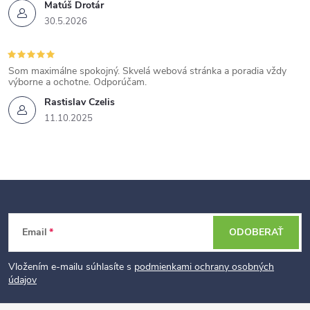
Matúš Drotár
u
30.5.2026
Som maximálne spokojný. Skvelá webová stránka a poradia vždy
výborne a ochotne. Odporúčam.
Rastislav Czelis
11.10.2025
Z
Email
ODOBERAŤ
á
p
Vložením e-mailu súhlasíte s
podmienkami ochrany osobných
údajov
ä
t