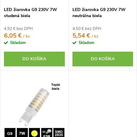
u
k
LED žiarovka G9 230V 7W
LED žiarovka G9 230V 7W
k
t
studená biela
neutrálna biela
t
o
o
4,92 € bez DPH
4,50 € bez DPH
v
6,05 €
5,54 €
/ ks
/ ks
v
Skladom
Skladom
DO KOŠÍKA
DO KOŠÍKA