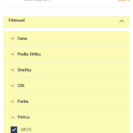
Filtrovať
Cena
Podľa štítku
Značky
CRI
Farba
Pätica
G9
7