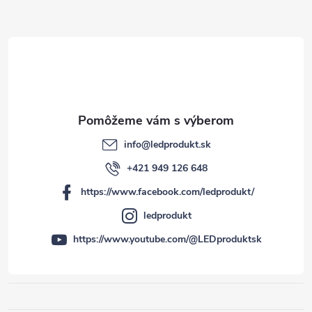
i
e
info
@
ledprodukt.sk
+421 949 126 648
https://www.facebook.com/ledprodukt/
ledprodukt
https://www.youtube.com/@LEDproduktsk