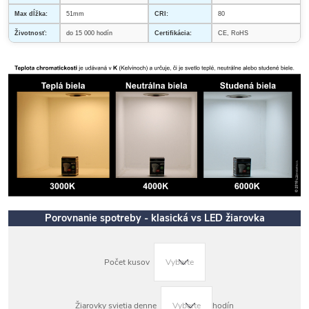
Max dĺžka:
51mm
CRI:
80
Životnosť:
do 15 000 hodín
Certifikácia:
CE, RoHS
Porovnanie spotreby - klasická vs LED žiarovka
Počet kusov
Žiarovky svietia denne
hodín