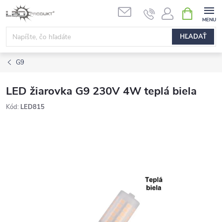
Prejsť
NÁKUPN
na
KOŠÍK
obsah
HĽADAŤ
G9
LED žiarovka G9 230V 4W teplá biela
Kód:
LED815