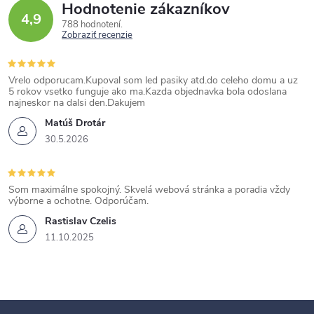
Hodnotenie zákazníkov
4,9
788 hodnotení
Zobraziť recenzie
Vrelo odporucam.Kupoval som led pasiky atd.do celeho domu a uz
5 rokov vsetko funguje ako ma.Kazda objednavka bola odoslana
najneskor na dalsi den.Dakujem
Matúš Drotár
30.5.2026
Som maximálne spokojný. Skvelá webová stránka a poradia vždy
výborne a ochotne. Odporúčam.
Rastislav Czelis
11.10.2025