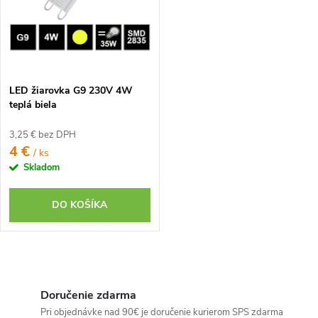
LED žiarovka G9 230V 4W
teplá biela
3,25 € bez DPH
4 €
/ ks
Skladom
DO KOŠÍKA
O
v
Doručenie zdarma
l
Pri objednávke nad 90€ je doručenie kurierom SPS zdarma