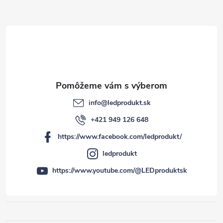
i
e
info
@
ledprodukt.sk
+421 949 126 648
https://www.facebook.com/ledprodukt/
ledprodukt
https://www.youtube.com/@LEDproduktsk