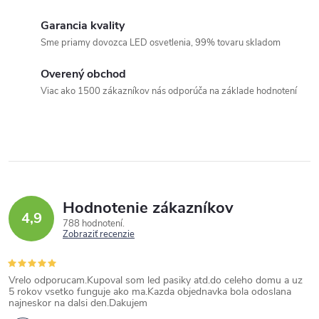
á
Garancia kvality
d
Sme priamy dovozca LED osvetlenia, 99% tovaru skladom
a
c
Overený obchod
i
Viac ako 1500 zákazníkov nás odporúča na základe hodnotení
e
p
r
v
k
Hodnotenie zákazníkov
y
4,9
788 hodnotení
v
Zobraziť recenzie
ý
p
Vrelo odporucam.Kupoval som led pasiky atd.do celeho domu a uz
i
5 rokov vsetko funguje ako ma.Kazda objednavka bola odoslana
najneskor na dalsi den.Dakujem
s