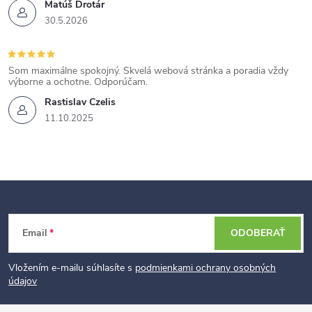
Matúš Drotár
u
30.5.2026
Som maximálne spokojný. Skvelá webová stránka a poradia vždy
výborne a ochotne. Odporúčam.
Rastislav Czelis
11.10.2025
Z
Email
ODOBERAŤ
á
p
Vložením e-mailu súhlasíte s
podmienkami ochrany osobných
údajov
ä
t