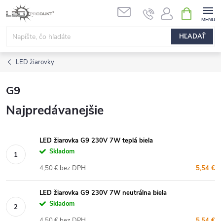
Prejsť
NÁKUPN
na
KOŠÍK
obsah
HĽADAŤ
LED žiarovky
G9
Najpredávanejšie
LED žiarovka G9 230V 7W teplá biela
Skladom
4,50 € bez DPH
5,54 €
LED žiarovka G9 230V 7W neutrálna biela
Skladom
4,50 € bez DPH
5,54 €