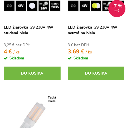
o
o
–7 %
d
4 €
d
u
u
k
LED žiarovka G9 230V 4W
LED žiarovka G9 230V 4W
k
t
studená biela
neutrálna biela
t
o
o
3,25 € bez DPH
3 € bez DPH
v
4 €
3,69 €
/ ks
/ ks
v
Skladom
Skladom
DO KOŠÍKA
DO KOŠÍKA