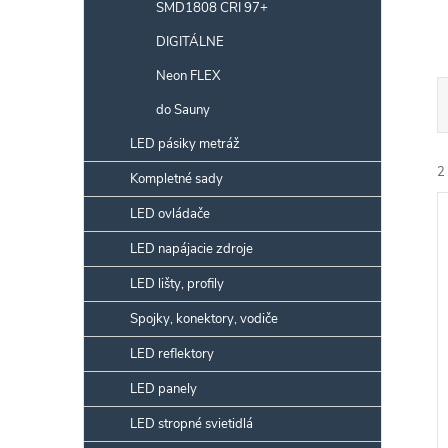
SMD1808 CRI 97+
DIGITÁLNE
Neon FLEX
do Sauny
a
LED pásiky metráž
e
2
Kompletné sady
LED ovládače
i
ý
LED napájacie zdroje
e
i
LED lišty, profily
r
s
Spojky, konektory, vodiče
LED reflektory
r
LED panely
k
LED stropné svietidlá