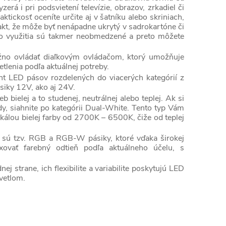
rá i pri podsvietení televízie, obrazov, zrkadiel či
aktickosť oceníte určite aj v šatníku alebo skriniach,
fakt, že môže byť nenápadne ukrytý v sadrokartóne či
jeho využitia sú takmer neobmedzené a preto môžete
žno ovládať diaľkovým ovládačom, ktorý umožňuje
etlenia podľa aktuálnej potreby.
nt LED pásov rozdelených do viacerých kategórií z
siky 12V, ako aj 24V.
bielej a to studenej, neutrálnej alebo teplej. Ak si
dy, siahnite po kategórii Dual-White. Tento typ Vám
álou bielej farby od 2700K – 6500K, čiže od teplej
bou sú tzv. RGB a RGB-W pásiky, ktoré vďaka širokej
ovať farebný odtieň podľa aktuálneho účelu, s
 strane, ich flexibilite a variabilite poskytujú LED
vetlom.