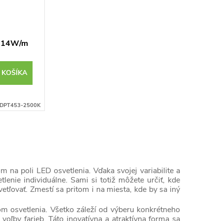
 14W/m
RI97 IP20
 KOŠÍKA
DPT453-2500K
 na poli LED osvetlenia. Vďaka svojej variabilite a
lenie individuálne. Sami si totiž môžete určiť, kde
tľovať. Zmestí sa pritom i na miesta, kde by sa iný
om osvetlenia. Všetko záleží od výberu konkrétneho
 voľby farieb. Táto inovatívna a atraktívna forma sa