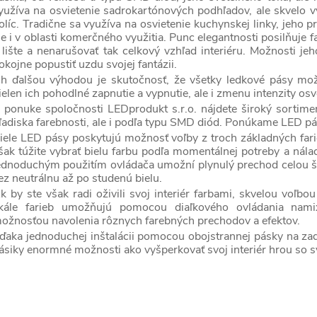
yužíva na osvietenie sadrokartónových podhľadov, ale skvelo vyze
olíc. Tradične sa využíva na osvietenie kuchynskej linky, jeho pr
le i v oblasti komerčného využitia. Punc elegantnosti posilňuje 
 lište a nenarušovať tak celkový vzhľad interiéru. Možnosti 
okojne popustiť uzdu svojej fantázii.
p
ch ďalšou výhodou je skutočnosť, že všetky ledkové pásy mo
ielen ich pohodlné zapnutie a vypnutie, ale i zmenu intenzity osv
 ponuke spoločnosti LEDprodukt s.r.o. nájdete široký sortime
ľadiska farebnosti, ale i podľa typu SMD diód. Ponúkame LED pá
iele LED pásy poskytujú možnosť voľby z troch základných farieb 
šak túžite vybrať bielu farbu podľa momentálnej potreby a nála
ednoduchým použitím ovládača umožní plynulý prechod celou šk
ez neutrálnu až po studenú bielu.
k by ste však radi oživili svoj interiér farbami, skvelou voľ
p
kále farieb umožňujú pomocou diaľkového ovládania namix
ožnosťou navolenia rôznych farebných prechodov a efektov.
ďaka jednoduchej inštalácii pomocou obojstrannej pásky na zadnej
ásiky enormné možnosti ako vyšperkovať svoj interiér hrou so s
u