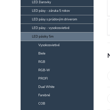
p
LED žiarovky
a
LED pásy - záruka 5 rokov
n
LED pásy s prúdovým driverom
e
l
LED pásy - vysokosvietivé
LED pásiky 5m
Vysokosvietivé
Biele
RGB
RGB-W
PROFI
Dual White
Farebné
COB