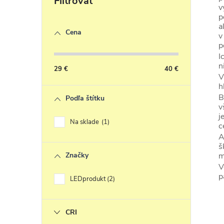
c
v
p
i
a
Cena
e
v
p
I
r
n
29
€
40
€
v
V
h
k
B
Podľa štítku
y
v
j
v
Na sklade
1
c
ý
A
š
Značky
m
i
V
s
p
LEDprodukt
2
CRI