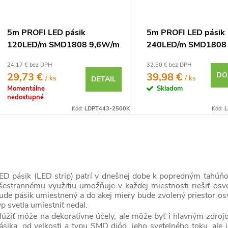
u
o
5m PROFI LED pásik
5m PROFI LED pásik
120LED/m SMD1808 9,6W/m
240LED/m SMD1808
o
teplá biela 2500K CRI97 IP20
teplá biela 2500K C
24,17 € bez DPH
32,50 € bez DPH
24V
24V
29,73 €
39,98 €
DO
/ ks
/ ks
DETAIL
Momentálne
Skladom
nedostupné
Kód:
LDPT443-2500K
Kód:
L
O
ED pásik (LED strip) patrí v dnešnej dobe k popredným ťahúňom
šestrannému využitiu umožňuje v každej miestnosti riešiť osvet
ude pásik umiestnený a do akej miery bude zvolený priestor osve
d
yp svetla umiestniť nedal.
lúžiť môže na dekoratívne účely, ale môže byť i hlavným zdroj
ásika, od veľkosti a typu SMD diód, jeho svetelného toku, ale i