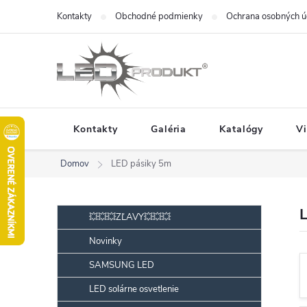
Prejsť
Kontakty
Obchodné podmienky
Ochrana osobných ú
na
obsah
Kontakty
Galéria
Katalógy
V
Domov
LED pásiky 5m
B
Preskočiť
💥💥💥ZĽAVY💥💥💥
kategórie
o
Novinky
č
SAMSUNG LED
n
ý
LED solárne osvetlenie