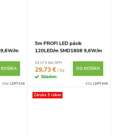
5m PROFI LED pásik
 9,6W/m
120LED/m SMD1808 9,6W/m
65 12V
studená biela CRI97 IP20
24,17 € bez DPH
24V
 KOŠÍKA
29,73 €
DO KOŠÍKA
/ ks
Skladom
Kód:
LDPT416
Kód:
LDPT440
Záruka 5 rokov