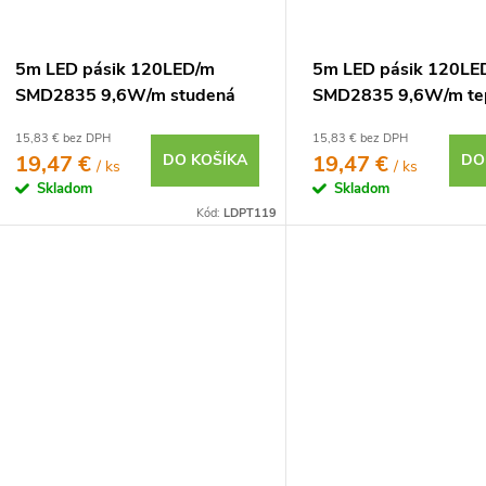
u
o
5m LED pásik 120LED/m
5m LED pásik 120LE
SMD2835 9,6W/m studená
SMD2835 9,6W/m tep
o
biela IP20 12V
IP20 12V
15,83 € bez DPH
15,83 € bez DPH
19,47 €
DO KOŠÍKA
19,47 €
DO
/ ks
/ ks
Skladom
Skladom
Kód:
LDPT119