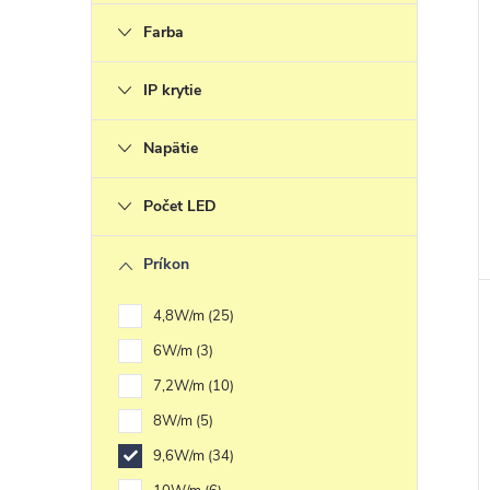
Farba
IP krytie
Napätie
Počet LED
Príkon
4,8W/m
25
6W/m
3
7,2W/m
10
8W/m
5
9,6W/m
34