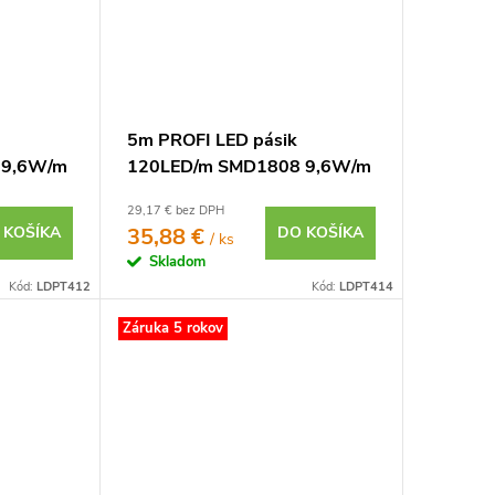
5m PROFI LED pásik
 9,6W/m
120LED/m SMD1808 9,6W/m
20 12V
studená biela CRI97 IP65
29,17 € bez DPH
12V
 KOŠÍKA
35,88 €
DO KOŠÍKA
/ ks
Skladom
Kód:
LDPT412
Kód:
LDPT414
Záruka 5 rokov