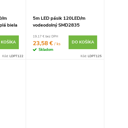
D/m
5m LED pásik 120LED/m
lá biela
vodeodolný SMD2835
9,6W/m studená biela IP65
19,17 € bez DPH
12V
 KOŠÍKA
23,58 €
DO KOŠÍKA
/ ks
Skladom
Kód:
LDPT122
Kód:
LDPT125