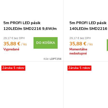
5m PROFI LED pásik
5m PROFI LED pásik
120LED/m SMD2216 9,6W/m
140LED/m SMD2216
teplá biela IP20 12V
studená biela IP20 2
29,17 € bez DPH
29,17 € bez DPH
35,88 €
DO KOŠÍKA
35,88 €
/ ks
/ ks
Vypredané
Momentálne
nedostupné
Kód:
LDPT256
Záruka 5 rokov
Záruka 5 rokov