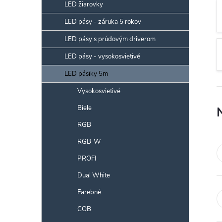
p
LED žiarovky
a
LED pásy - záruka 5 rokov
n
LED pásy s prúdovým driverom
e
l
LED pásy - vysokosvietivé
LED pásiky 5m
Vysokosvietivé
Biele
RGB
RGB-W
PROFI
Dual White
Farebné
COB