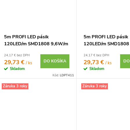
5m PROFI LED pásik
5m PROFI LED pásik
120LED/m SMD1808 9,6W/m
120LED/m SMD1808
neutrálna biela CRI97 IP20
teplá biela CRI97 IP
24,17 € bez DPH
24,17 € bez DPH
12V
29,73 €
DO KOŠÍKA
29,73 €
DO
/ ks
/ ks
Skladom
Skladom
Kód:
LDPT411
Záruka 3 roky
Záruka 3 roky