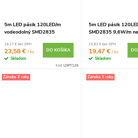
5m LED pásik 120LED/m
5m LED pásik 120LE
vodeodolný SMD2835
SMD2835 9,6W/m ne
9,6W/m teplá biela IP65 12V
biela IP20 12V
19,17 € bez DPH
15,83 € bez DPH
23,58 €
DO KOŠÍKA
19,47 €
DO
/ ks
/ ks
Skladom
Skladom
Kód:
LDPT126
Záruka 3 roky
Záruka 3 roky