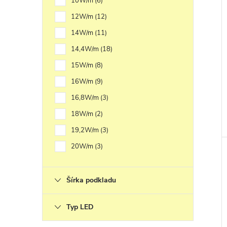
10W/m
6
12W/m
12
14W/m
11
14,4W/m
18
15W/m
8
16W/m
9
16,8W/m
3
18W/m
2
19,2W/m
3
20W/m
3
Šírka podkladu
Typ LED