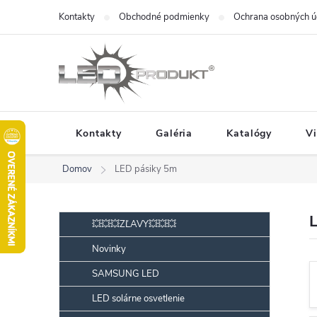
Prejsť
Kontakty
Obchodné podmienky
Ochrana osobných ú
na
obsah
Kontakty
Galéria
Katalógy
V
Domov
LED pásiky 5m
B
Preskočiť
💥💥💥ZĽAVY💥💥💥
kategórie
o
Novinky
č
SAMSUNG LED
n
ý
LED solárne osvetlenie