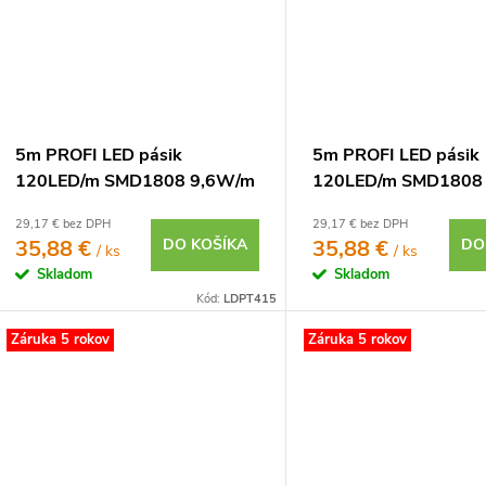
5m PROFI LED pásik
5m PROFI LED pásik
120LED/m SMD1808 9,6W/m
120LED/m SMD1808
neutrálna biela CRI97 IP65
teplá biela CRI97 IP
29,17 € bez DPH
29,17 € bez DPH
12V
35,88 €
DO KOŠÍKA
35,88 €
DO
/ ks
/ ks
Skladom
Skladom
Kód:
LDPT415
Záruka 5 rokov
Záruka 5 rokov