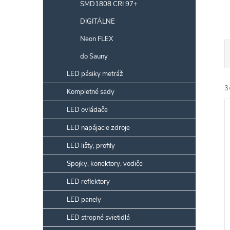
SMD1808 CRI 97+
DIGITÁLNE
Neon FLEX
do Sauny
a
LED pásiky metráž
e
3
Kompletné sady
LED ovládače
i
ý
LED napájacie zdroje
e
i
LED lišty, profily
r
s
Spojky, konektory, vodiče
LED reflektory
r
LED panely
k
LED stropné svietidlá