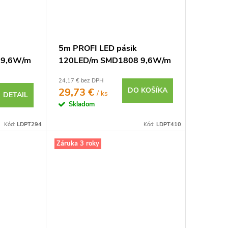
5m PROFI LED pásik
 9,6W/m
120LED/m SMD1808 9,6W/m
4V
studená biela CRI97 IP20
24,17 € bez DPH
12V
29,73 €
DO KOŠÍKA
/ ks
DETAIL
Skladom
Kód:
LDPT294
Kód:
LDPT410
Záruka 3 roky