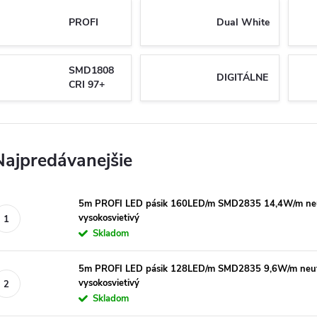
PROFI
Dual White
SMD1808
DIGITÁLNE
CRI 97+
Najpredávanejšie
5m PROFI LED pásik 160LED/m SMD2835 14,4W/m neut
vysokosvietivý
Skladom
5m PROFI LED pásik 128LED/m SMD2835 9,6W/m neutr
vysokosvietivý
Skladom