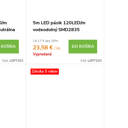
D/m
5m LED pásik 120LED/m
utrálna
vodeodolný SMD2835
9,6W/m neutrálna biela IP65
19,17 € bez DPH
12V
 KOŠÍKA
23,58 €
DO KOŠÍKA
/ ks
Vypredané
Kód:
LDPT202
Kód:
LDPT203
Záruka 5 rokov