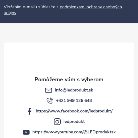
p
Vložením e-mailu súhlasíte s
podmienkami ochrany osobných
údajov
ä
t
i
e
info
@
ledprodukt.sk
+421 949 126 648
https://www.facebook.com/ledprodukt/
ledprodukt
https://www.youtube.com/@LEDproduktsk