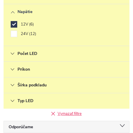
Napätie
12V
6
24V
12
Počet LED
Príkon
Šírka podkladu
Typ LED
Vymazať filtre
R
Odporúčame