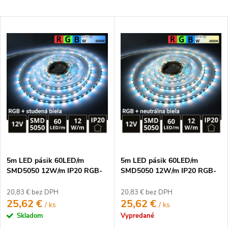
a
Najlacnejšie
d
V
e
Najdrahšie
ý
n
p
Najpredávanejšie
i
i
e
Abecedne
s
p
p
r
r
o
o
d
d
u
u
k
5m LED pásik 60LED/m
5m LED pásik 60LED/m
k
t
SMD5050 12W/m IP20 RGB-
SMD5050 12W/m IP20 RGB-
t
CW (RGB+studená biela) 12V
NW (RGB+neutrálna biela)
o
12V
o
20,83 € bez DPH
20,83 € bez DPH
v
25,62 €
25,62 €
/ ks
/ ks
v
Skladom
Vypredané