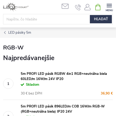
Prejsť
NÁKUPN
na
KOŠÍK
obsah
HĽADAŤ
LED pásiky 5m
RGB-W
Najpredávanejšie
5m PROFI LED pásik RGBW 4in1 RGB+neutrálna biela
60LED/m 16W/m 24V IP20
Skladom
30 € bez DPH
36,90 €
5m PROFI LED pásik 896LED/m COB 16W/m RGB-W
(RGB+neutrálna biela) IP20 24V