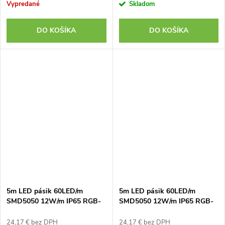
Vypredané
Skladom
DO KOŠÍKA
DO KOŠÍKA
5m LED pásik 60LED/m
5m LED pásik 60LED/m
SMD5050 12W/m IP65 RGB-
SMD5050 12W/m IP65 RGB-
NW (RGB+neutrálna biela)
WW (RGB+teplá biela) 12V
12V
24,17 € bez DPH
24,17 € bez DPH