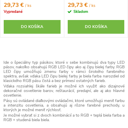
29,73 €
29,73 €
/ ks
/ ks
Vypredané
Skladom
DO KOŠÍKA
DO KOŠÍKA
O
v
Ide o špeciálny typ pásikov, ktoré v sebe kombinujú dva typy LED
l
pásov, nakoľko obsahujú RGB LED čipy ako aj čipy bielej farby. RGB
LED čipy umožňujú zmenu farby v rámci širokého farebného
á
spektra, avšak vďaka LED čipu bielej farby je biela farba narozdiel od
klasického RGB pásu čistá a bez prímesí ostatných farieb.
d
Vďaka rozsiahlej škále farieb je možné ich využiť ako dizajnové
dekoračné osvetlenie barov, reštaurácií, predajní, ale aj ako hlavné
a
osvetlenie.
c
Pásy sú ovládané diaľkovými ovládačmi, ktoré umožňujú meniť farbu
a intenzitu osvetlenia, a obsahujú aj rôzne farebné prechody, u
i
ktorých je možné meniť rýchlosť.
e
Je možné vybrať si z dvoch kombinácií a to RGB + teplá biela farba a
RGB + studená biela biela.
p