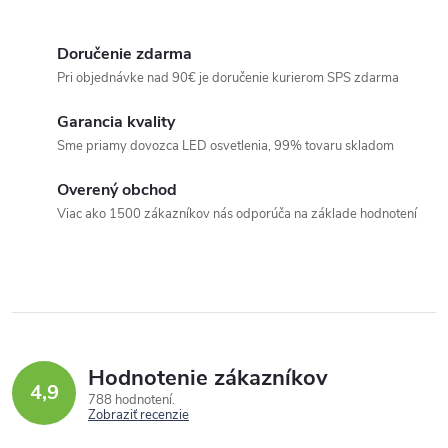
r
v
Doručenie zdarma
k
Pri objednávke nad 90€ je doručenie kurierom SPS zdarma
y
Garancia kvality
v
Sme priamy dovozca LED osvetlenia, 99% tovaru skladom
ý
p
Overený obchod
i
Viac ako 1500 zákazníkov nás odporúča na základe hodnotení
s
u
Hodnotenie zákazníkov
4,9
788 hodnotení
Zobraziť recenzie