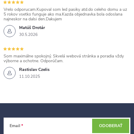
Vrelo odporucam.Kupoval som led pasiky atd.do celeho domu a uz
5 rokov vsetko funguje ako ma.Kazda objednavka bola odoslana
najneskor na dalsi den.Dakujem
Matúš Drotár
30.5.2026
Som maximálne spokojný. Skvelá webová stránka a poradia vždy
výborne a ochotne. Odporúčam.
Rastislav Czelis
11.10.2025
Z
Email
ODOBERAŤ
á