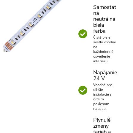
Samostat
ná
neutrálna
biela
farba
Čisté biele
svetlo vhodné
na
každodenné
osvetlenie
interiéru.
Napájanie
24 V
Vhodné pre
dlhšie
inštalácie s
nižším
poklesom
napätia.
Plynulé
zmeny
farieb a