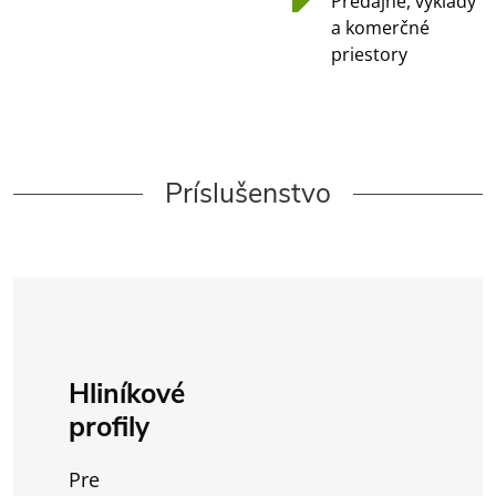
Predajne, výklady
a komerčné
priestory
Príslušenstvo
Hliníkové
profily
Pre