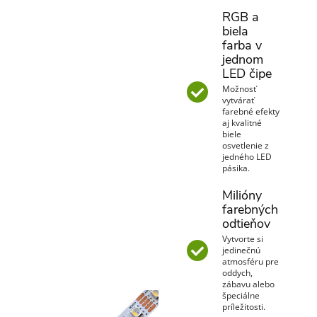
RGB a
biela
farba v
jednom
LED čipe
Možnosť
vytvárať
farebné efekty
aj kvalitné
biele
osvetlenie z
jedného LED
pásika.
Milióny
farebných
odtieňov
Vytvorte si
jedinečnú
atmosféru pre
oddych,
zábavu alebo
špeciálne
príležitosti.