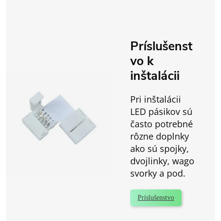
Príslušenst
vo k
inštalácii
Pri inštalácii
LED pásikov sú
často potrebné
rôzne doplnky
ako sú spojky,
dvojlinky, wago
svorky a pod.
Príslušenstvo