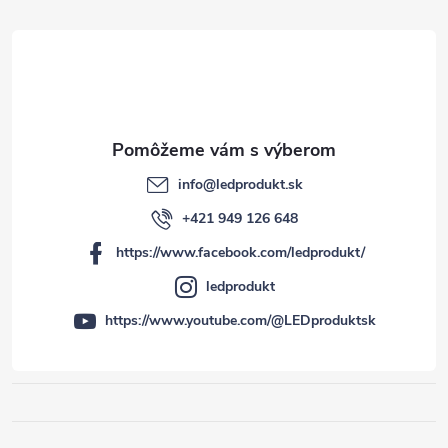
i
e
info
@
ledprodukt.sk
+421 949 126 648
https://www.facebook.com/ledprodukt/
ledprodukt
https://www.youtube.com/@LEDproduktsk