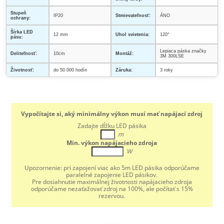
Stupeň
IP20
Stmievateľnosť:
ÁNO
ochrany:
Šírka LED
12 mm
Uhol svietenia:
120°
pásu:
Lepiaca páska značky
Deliteľnosť:
10cm
Montáž:
3M 300LSE
Životnosť:
do 50 000 hodín
Záruka:
3 roky
Vypočítajte si, aký minimálny výkon musí mať napájací zdroj
Zadajte dĺžku LED pásika
m
Min. výkon napájacieho zdroja
W
Upozornenie:
pri zapojení viac ako 5m LED pásika odporúčame
paralelné zapojenie LED pásikov.
Pre dosiahnutie maximálnej životnosti napájacieho zdroja
odporúčame nezaťažovať zdroj na 100%, ale počítať s 15%
rezervou.