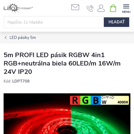
Prejsť
NÁKUPN
na
KOŠÍK
obsah
HĽADAŤ
LED pásiky 5m
5m PROFI LED pásik RGBW 4in1
RGB+neutrálna biela 60LED/m 16W/m
24V IP20
Kód:
LDPT708