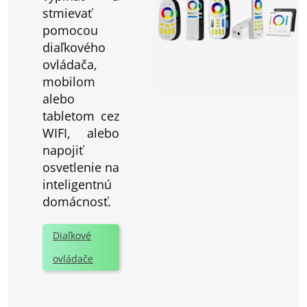
stmievať
pomocou
diaľkového
ovládača,
mobilom
alebo
tabletom cez
WIFI, alebo
napojiť
osvetlenie na
inteligentnú
domácnosť.
Diaľkové
ovládače