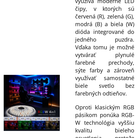
využíva moderné LED
čipy, v ktorých sú
červená (R), zelená (G),
modrá (B) a biela (W)
dióda integrované do
jedného puzdra.
Vďaka tomu je možné
vytvárať plynulé
farebné prechody,
sýte farby a zároveň
využívať samostatné
biele svetlo bez
farebných odtieňov.
Oproti klasickým RGB
pásikom ponúka RGB-
W technológia vyššiu
kvalitu bieleho