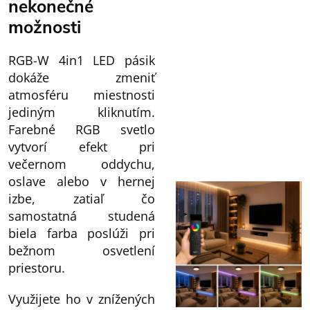
nekonečné
možnosti
RGB-W 4in1 LED pásik
dokáže zmeniť
atmosféru miestnosti
jediným kliknutím.
Farebné RGB svetlo
vytvorí efekt pri
večernom oddychu,
oslave alebo v hernej
izbe, zatiaľ čo
samostatná studená
biela farba poslúži pri
bežnom osvetlení
priestoru.
Využijete ho v znížených