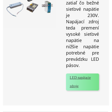
zatiaľ čo bežné
sieťové napätie
je 230V.
Napájací zdroj
teda premení
vysoké sieťové
napätie na
nižšie napätie
potrebné pre
prevádzku LED
pásov.
LED napájacie
zdroje