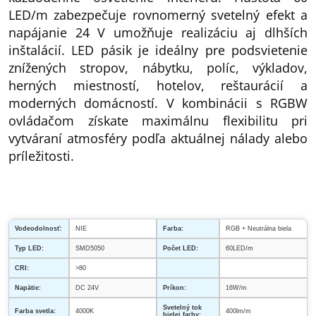
LED/m zabezpečuje rovnomerný svetelný efekt a
napájanie 24 V umožňuje realizáciu aj dlhších
inštalácií. LED pásik je ideálny pre podsvietenie
znížených stropov, nábytku, políc, výkladov,
herných miestností, hotelov, reštaurácií a
moderných domácností. V kombinácii s RGBW
ovládačom získate maximálnu flexibilitu pri
vytváraní atmosféry podľa aktuálnej nálady alebo
príležitosti.
Vodeodolnosť:
NIE
Farba:
RGB + Neutrálna biela
Typ LED:
SMD5050
Počet LED:
60LED/m
CRI:
>80
Napätie:
DC 24V
Príkon:
16W/m
Svetelný tok
Farba svetla:
4000K
400lm/m
bielej farby: