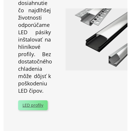
dosiahnutie
čo najdlhšej
životnosti
odporúčame
LED pásiky
inštalovať na
hliníkové
profily. Bez
dostatočného
chladenia
môže dôjsť k
poškodeniu
LED čipov.
LED profily