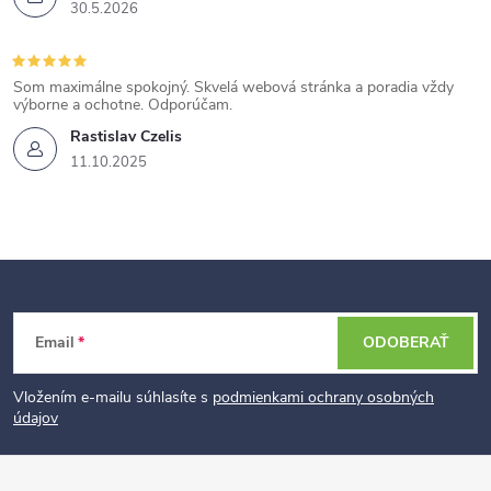
30.5.2026
Som maximálne spokojný. Skvelá webová stránka a poradia vždy
výborne a ochotne. Odporúčam.
Rastislav Czelis
11.10.2025
Z
Email
ODOBERAŤ
á
p
Vložením e-mailu súhlasíte s
podmienkami ochrany osobných
údajov
ä
t