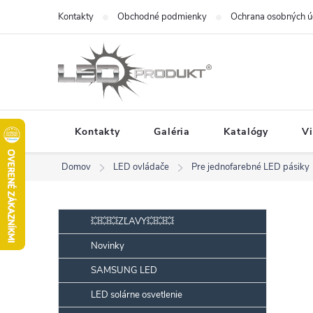
Prejsť
Kontakty
Obchodné podmienky
Ochrana osobných ú
na
obsah
Kontakty
Galéria
Katalógy
V
Domov
LED ovládače
Pre jednofarebné LED pásiky
B
Preskočiť
💥💥💥ZĽAVY💥💥💥
kategórie
o
Novinky
č
SAMSUNG LED
n
ý
LED solárne osvetlenie