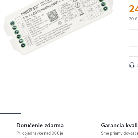
2
20 €
Jedn
cena
Doručenie zdarma
Garancia kvali
Pri objednávke nad 90€ je
Sme priamy dovozc