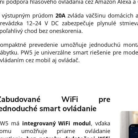
ni podpora hlasového ovládania cez Amazon Alexa a 
 výstupným prúdom
20A
zvláda väčšinu domácich aj
revádzka 12–24 V DC zabezpečuje plynulé stmieva
poľahlivý chod bez oneskorenia.
ompaktné prevedenie umožňuje jednoduchú montá
ábytku. PW5 je univerzálne smart riešenie pre mod
vládaním cez mobil aj ovládač.
Zabudované WiFi pre
jednoduché smart ovládanie
PW5 má
integrovaný WiFi modul
, vďaka
čomu umožňuje priame ovládanie