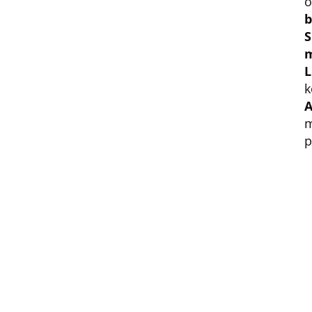
o
b
S
m
L
k
A
m
p