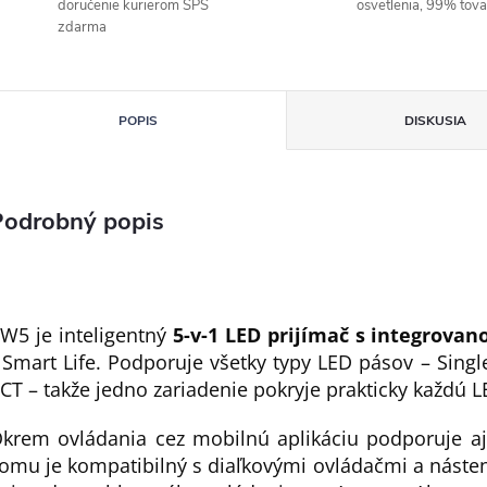
doručenie kurierom SPS
osvetlenia, 99% tov
zdarma
POPIS
DISKUSIA
Podrobný popis
W5 je inteligentný
5-v-1 LED prijímač
s integrovan
 Smart Life. Podporuje všetky typy LED pásov – Sing
CT – takže jedno zariadenie pokryje prakticky každú L
krem ovládania cez mobilnú aplikáciu podporuje a
omu je kompatibilný s diaľkovými ovládačmi a nást