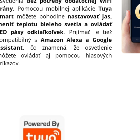
svetlenia
bez potreby dodatočnej WiFi
rány
. Pomocou mobilnej aplikácie
Tuya
mart
môžete pohodlne
nastavovať jas,
eniť teplotu bieleho svetla a ovládať
ED pásy odkiaľkoľvek
. Prijímač je tiež
ompatibilný s
Amazon Alexa a Google
ssistant
, čo znamená, že osvetlenie
ôžete ovládať aj pomocou hlasových
ríkazov.