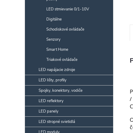
LED stmievanie 0/1-10V
Digitálne
Schodiskové ovládače
Senzory
Smart Home
Triakové ovládače
LED napájacie zdroje
LED lišty, profily
Spojky, konektory, vodiče
P
/
LED reflektory
C
LED panely
O
LED stropné svietidlá
č
LED moduly