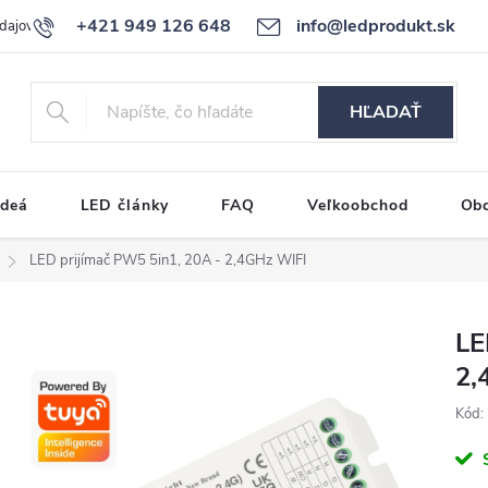
+421 949 126 648
info@ledprodukt.sk
dajov
Reklamačný poriadok
HĽADAŤ
ideá
LED články
FAQ
Veľkoobchod
Ob
LED prijímač PW5 5in1, 20A - 2,4GHz WIFI
LE
2,
Kód: