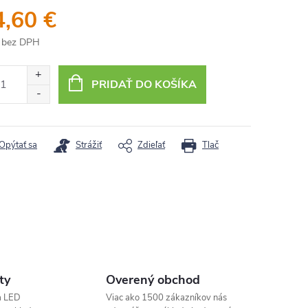
4,60 €
 bez DPH
otková
:
PRIDAŤ DO KOŠÍKA
Opýtať sa
Strážiť
Zdieľať
Tlač
ty
Overený obchod
a LED
Viac ako 1500 zákazníkov nás