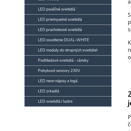
a
LED pouličné svietidlá
S
LED priemyselné svietidlá
p
s
LED prachotesné svietidlá
LED osvetlenie DUAL-WHITE
K
n
LED moduly do stropných svietidiel
o
Podhľadové svietidlá - rámiky
Pohybové senzory 230V
LED neon nápisy a logá
LED zrkadlá
LED svietidlá / lustre