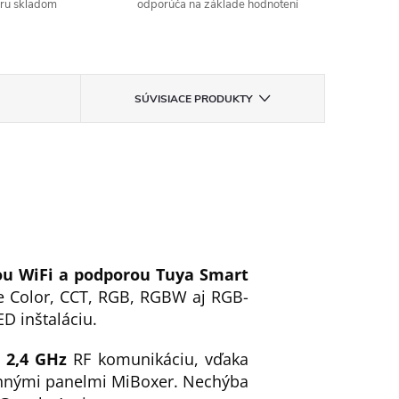
aru skladom
odporúča na základe hodnotení
SÚVISIACE PRODUKTY
ou WiFi a podporou Tuya Smart
le Color, CCT, RGB, RGBW aj RGB-
ED inštaláciu.
j
2,4 GHz
RF komunikáciu, vďaka
ennými panelmi MiBoxer. Nechýba