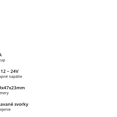
A
tup
 12 ~ 24V
upné napätie
9x47x23mm
mery
tavané svorky
ojenie