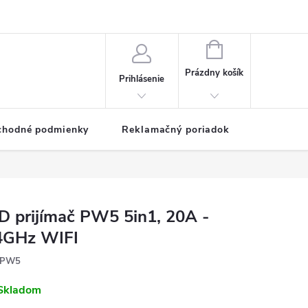
NÁKUPNÝ
KOŠÍK
Prázdny košík
Prihlásenie
chodné podmienky
Reklamačný poriadok
D prijímač PW5 5in1, 20A -
4GHz WIFI
PW5
Skladom