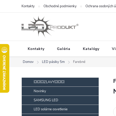
Prejsť
Kontakty
Obchodné podmienky
Ochrana osobných ú
na
obsah
Kontakty
Galéria
Katalógy
V
Domov
LED pásiky 5m
Farebné
B
Preskočiť
💥💥💥ZĽAVY💥💥💥
kategórie
o
Novinky
č
SAMSUNG LED
n
ý
LED solárne osvetlenie