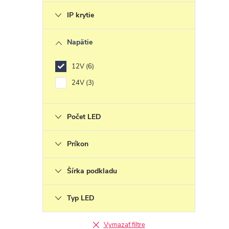
i
IP krytie
s
Napätie
12V
6
24V
3
Počet LED
Príkon
Šírka podkladu
Typ LED
Vymazať filtre