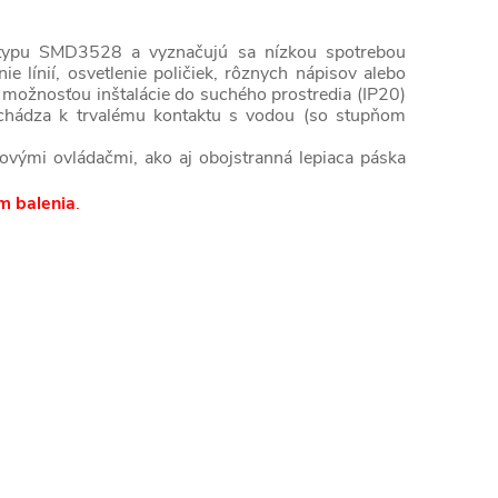
typu SMD3528 a vyznačujú sa nízkou spotrebou
 línií, osvetlenie poličiek, rôznych nápisov alebo
s možnosťou inštalácie do suchého prostredia (IP20)
ochádza k trvalému kontaktu s vodou (so stupňom
ovými ovládačmi, ako aj obojstranná lepiaca páska
m balenia
.