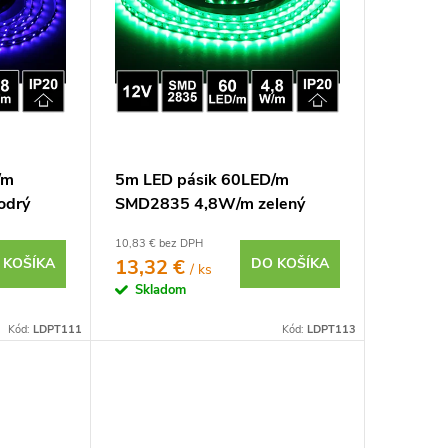
/m
5m LED pásik 60LED/m
odrý
SMD2835 4,8W/m zelený
IP20 12V
10,83 € bez DPH
 KOŠÍKA
13,32 €
DO KOŠÍKA
/ ks
Skladom
Kód:
LDPT111
Kód:
LDPT113