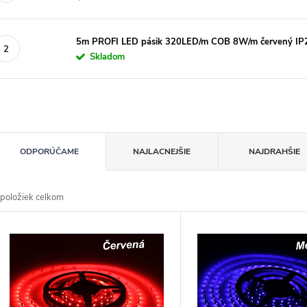
5m PROFI LED pásik 320LED/m COB 8W/m červený IP
Skladom
R
ODPORÚČAME
NAJLACNEJŠIE
NAJDRAHŠIE
d
položiek celkom
n
V
p
p