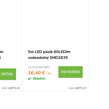
/m
5m LED pásik 60LED/m
5
vodeodolný SMD2835
12V
4,8W/m zelený IP65 12V
13,33 € bez DPH
16,40 €
DO KOŠÍKA
/ ks
DETAIL
Skladom
Kód:
LDPT115
Kód:
LDPT117