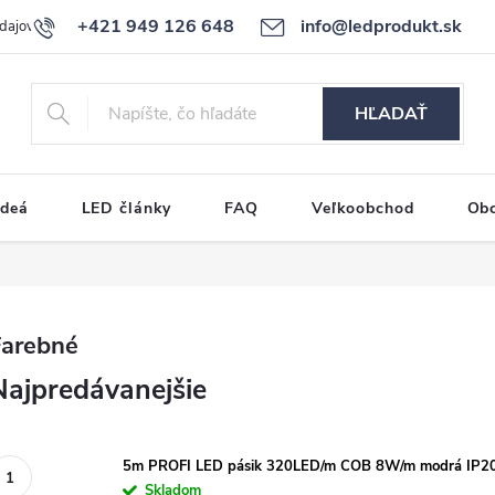
+421 949 126 648
info@ledprodukt.sk
dajov
Reklamačný poriadok
HĽADAŤ
ideá
LED články
FAQ
Veľkoobchod
Ob
Farebné
Najpredávanejšie
5m PROFI LED pásik 320LED/m COB 8W/m modrá IP2
Skladom