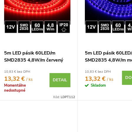
o
p
d
u
o
d
u
o
5m LED pásik 60LED/m
5m LED pásik 60LED
SMD2835 4,8W/m červený
SMD2835 4,8W/m m
o
IP20 12V
IP20 12V
10,83 € bez DPH
10,83 € bez DPH
13,32 €
13,32 €
DO
/ ks
/ ks
DETAIL
Momentálne
Skladom
nedostupné
Kód:
LDPT112