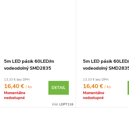
5m LED pásik 60LED/m
5m LED pásik 60LED
vodeodolný SMD2835
vodeodolný SMD283
4,8W/m červený IP65 12V
4,8W/m modrý IP65 
13,33 € bez DPH
13,33 € bez DPH
16,40 €
16,40 €
/ ks
/ ks
DETAIL
Momentálne
Momentálne
nedostupné
nedostupné
Kód:
LDPT116
O