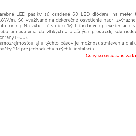
arebné LED pásiky sú osadené 60 LED diódami na meter 
,8W/m. Sú využívané na dekoračné osvetlenie napr. zvýraznenie
uto tuning. Na výber sú v niekoľkých farebných prevedeniach, 
d
lebo umiestnenia do vlhkých a prašných prostredí, kde ned
chrany IP65).
amozrejmosťou aj u týchto pásov je možnosť stmievania diaľk
načky 3M pre jednoduchú a rýchlu inštaláciu.
Ceny sú uvádzané za
5
p
p