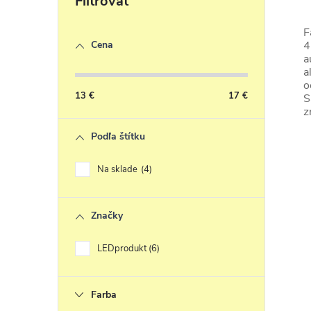
v
l
F
4
Cena
á
a
a
o
a
13
€
17
€
S
c
z
i
Podľa štítku
e
Na sklade
4
r
v
Značky
k
y
LEDprodukt
6
v
ý
Farba