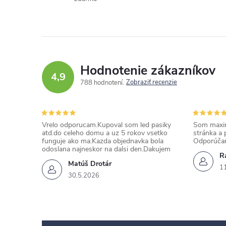
Hodnotenie zákazníkov
4,9
Zobraziť recenzie
788 hodnotení
Vrelo odporucam.Kupoval som led pasiky
Som maxim
atd.do celeho domu a uz 5 rokov vsetko
stránka a 
funguje ako ma.Kazda objednavka bola
Odporúča
odoslana najneskor na dalsi den.Dakujem
Ra
Matúš Drotár
1
30.5.2026