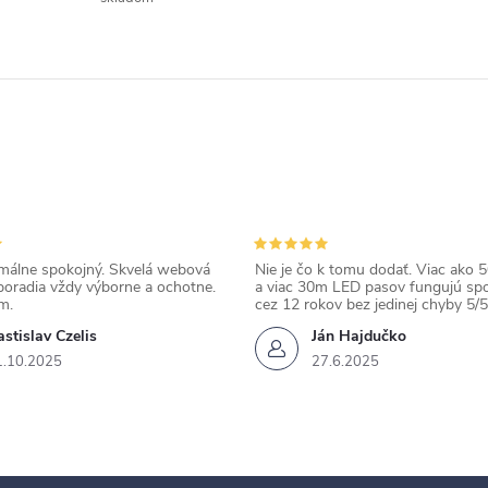
álne spokojný. Skvelá webová
Nie je čo k tomu dodať. Viac ako 50
poradia vždy výborne a ochotne.
a viac 30m LED pasov fungujú spo
m.
cez 12 rokov bez jedinej chyby 5/5
stislav Czelis
Ján Hajdučko
1.10.2025
27.6.2025