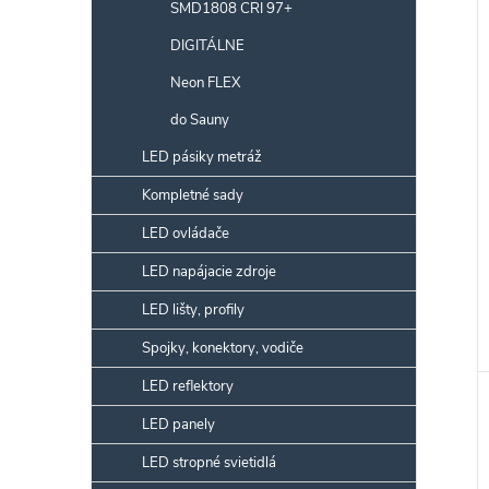
SMD1808 CRI 97+
r
DIGITÁLNE
Neon FLEX
k
do Sauny
t
LED pásiky metráž
k
v
t
Kompletné sady
LED ovládače
v
LED napájacie zdroje
LED lišty, profily
Spojky, konektory, vodiče
LED reflektory
LED panely
LED stropné svietidlá