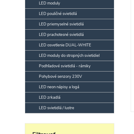
LED moduly
LED pouličné svietidlá
LED priemyselné svietidlá
LED prachotesné svietidlá
LED osvetlenie DUAL-WHITE
LED moduly do stropných svietidiel
Podhľadové svietidlá - rámiky
Pohybové senzory 230V
LED neon nápisy a logá
LED zrkadlá
LED svietidlá / lustre