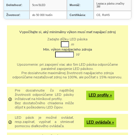
Lepiaca páska značky
Deliteľnosť:
5cm/3LED
Montáž:
3M
Životnosť:
do 50 000 hodín
Certifikácia:
CE, RoHS
Vypočítajte si, aký minimálny výkon musí mať napájací zdroj
Zadajte dĺžku LED pásika
m
Min. výkon napájacieho zdroja
W
Upozornenie:
pri zapojení viac ako 5m LED pásika odporúčame
paralelné zapojenie LED pásikov.
Pre dosiahnutie maximálnej životnosti napájacieho zdroja
odporúčame nezaťažovať zdroj na 100%, ale počítať s 15% rezervou.
Pre dosiahnutie čo najdlhšej
životnosti odporúčame LED pásiky
LED profily »
inštalovať na hliníkové profily.
Bez dostatočného chladenia môže
dôjsť k poškodeniu LED čipov.
LED pásik je možné ovládať,
resp.zapínať, vypínať a stmievať
LED ovládače »
pomocou diaľkového ovládača.