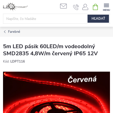
Prejsť
NÁKUPN
na
KOŠÍK
obsah
HĽADAŤ
Farebné
5m LED pásik 60LED/m vodeodolný
SMD2835 4,8W/m červený IP65 12V
Kód:
LDPT116