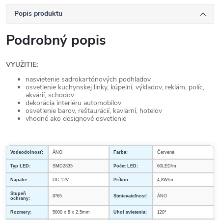
Popis produktu
Podrobný popis
VYUŽITIE:
nasvietenie sadrokartónových podhladov
osvetlenie kuchynskej linky, kúpelní, výkladov, reklám, políc,
akvárií, schodov
dekorácia interiéru automobilov
osvetlenie barov, reštaurácií, kaviarní, hotelov
vhodné ako designové osvetlenie
Vodeodolnosť:
ÁNO
Farba:
Červená
Typ LED:
SMD2835
Počet LED:
60LED/m
Napätie:
DC 12V
Príkon:
4,8W/m
Stupeň
IP65
Stmievateľnosť:
ÁNO
ochrany:
Rozmery:
5000 x 8 x 2,5mm
Uhol svietenia:
120°