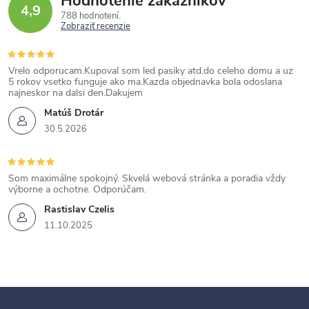
Hodnotenie zákazníkov
4,9
788 hodnotení
Zobraziť recenzie
Vrelo odporucam.Kupoval som led pasiky atd.do celeho domu a uz
5 rokov vsetko funguje ako ma.Kazda objednavka bola odoslana
najneskor na dalsi den.Dakujem
Matúš Drotár
30.5.2026
Som maximálne spokojný. Skvelá webová stránka a poradia vždy
výborne a ochotne. Odporúčam.
Rastislav Czelis
11.10.2025