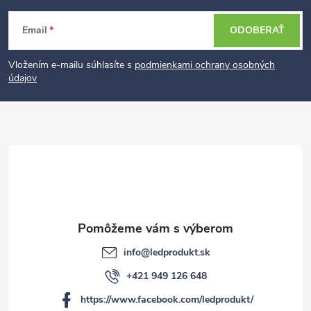
Z
Email
ODOBERAŤ
á
p
Vložením e-mailu súhlasíte s
podmienkami ochrany osobných
údajov
ä
t
i
e
info
@
ledprodukt.sk
+421 949 126 648
https://www.facebook.com/ledprodukt/