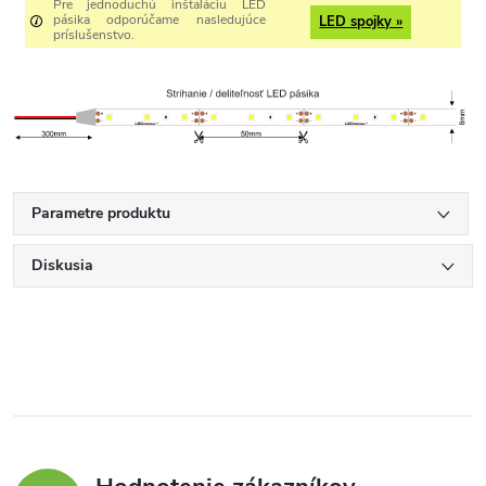
Pre jednoduchú inštaláciu LED
pásika odporúčame nasledujúce
LED spojky »
príslušenstvo.
Parametre produktu
Diskusia